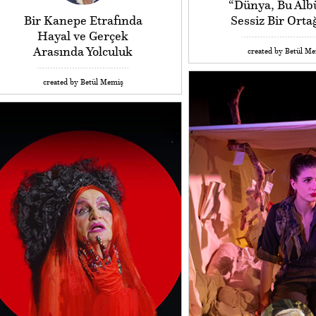
“Dünya, Bu Al
Bir Kanepe Etrafında
Sessiz Bir Orta
Hayal ve Gerçek
Arasında Yolculuk
created by Betül M
created by Betül Memiş