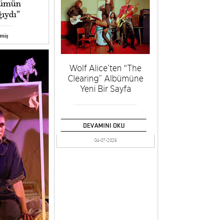
bümün
ğıydı”
emiş
Wolf Alice’ten “The
Clearing” Albümüne
Yeni Bir Sayfa
DEVAMINI OKU
04-07-2026