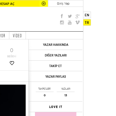
Giriş Yap
HESAP AÇ
EN
TR
YOR
VİDEO
YAZAR HAKKINDA
0
DİĞER YAZILARI
BEĞENİ
TAKİP ET
YAZAR PAYLAŞ
TAKİPÇİLERİ
YAZILARI
0
13
LOVE IT