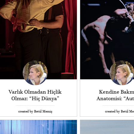
Varlık Olmadan Hiçlik
Kendine Bakm
Olmaz: “Hiç Dünya”
Anatomisi: “Au
created by Betül Memiş
created by Betül M