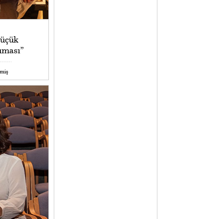
Küçük
sıması”
emiş