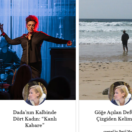
Dada’nın Kalbinde
Göğe Açılan Deft
Dört Kadın: “Kanlı
Çizgiden Kelim
Kabare”
created by Betül M