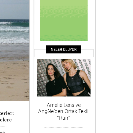
NELER OLUYOR
Amelie Lens ve
Angèle’den Ortak Tekli:
erler:
“Run”
elere
emiş