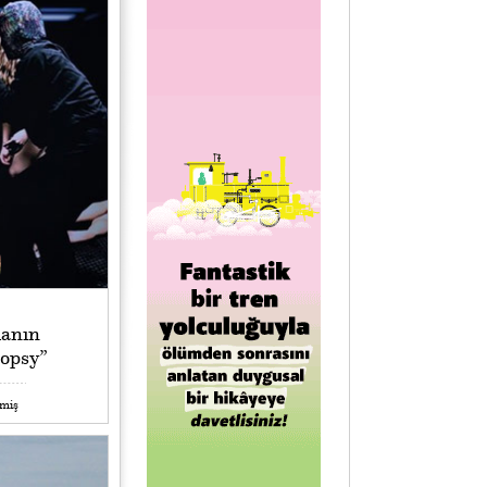
anın
topsy”
emiş