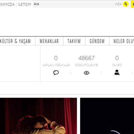
KKIMIZDA
İLETİŞİM
KÜLTÜR & YAŞAM
MEKANLAR
TAKVİM
GÜNDEM
NELER OLU
0
48667
0
YAPILAN YORUMLAR
GÖRÜNTÜLENME
TAKİPÇİ