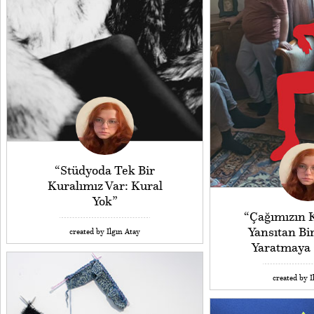
“Stüdyoda Tek Bir
Kuralımız Var: Kural
Yok”
“Çağımızın K
Yansıtan Bi
created by Ilgın Atay
Yaratmaya 
created by I