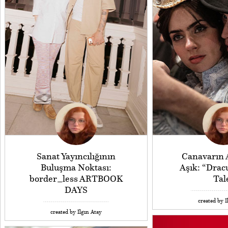
Sanat Yayıncılığının
Canavarın 
Buluşma Noktası:
Aşık: “Dracu
border_less ARTBOOK
Tal
DAYS
created by I
created by Ilgın Atay