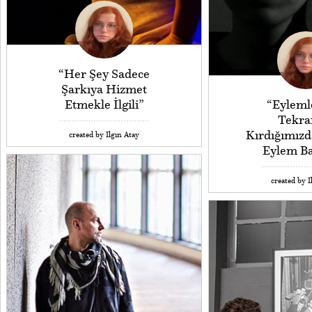
“Her Şey Sadece
Şarkıya Hizmet
Etmekle İlgili”
“Eyleml
Tekrar
Kırdığımızd
created by Ilgın Atay
Eylem Ba
created by I