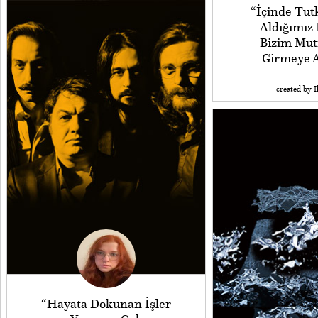
“İçinde Tu
Aldığımız 
Bizim Mut
Girmeye 
created by I
“Hayata Dokunan İşler