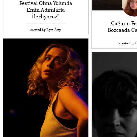
Festival Olma Yolunda
Emin Adımlarla
İlerliyoruz”
Çağının Fes
Bozcaada Caz
created by Ilgın Atay
created by I