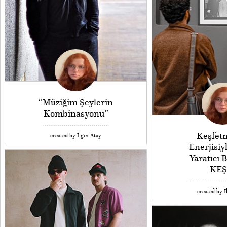
“Müziğim Şeylerin
Kombinasyonu”
Keşfet
created by Ilgın Atay
Enerjisiy
Yaratıcı B
KEŞ
created by I