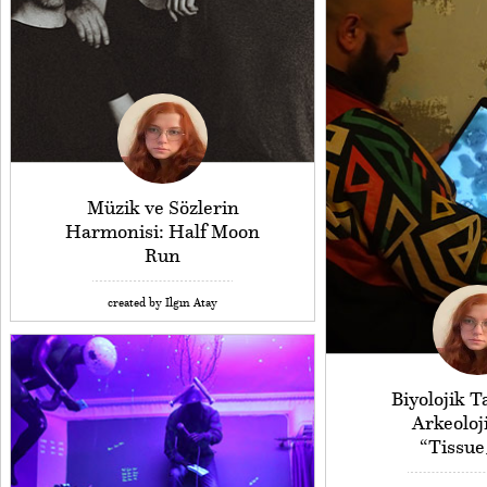
Müzik ve Sözlerin
Harmonisi: Half Moon
Run
created by Ilgın Atay
Biyolojik T
Arkeoloji
“Tissu