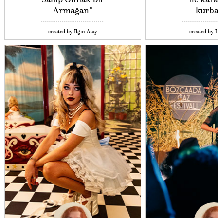
Armağan”
kurba
created by Ilgın Atay
created by I