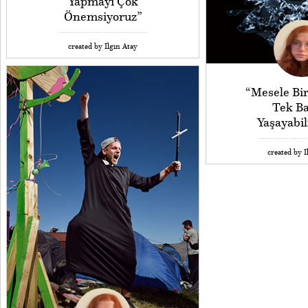
Yapmayı Çok
Önemsiyoruz”
created by Ilgın Atay
“Mesele Bir
Tek B
Yaşayabi
created by I