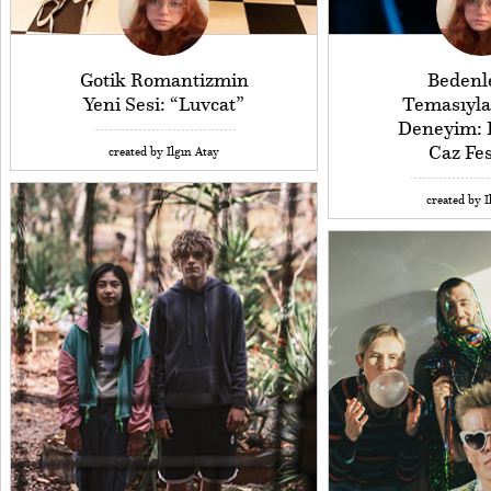
Gotik Romantizmin
Beden
Yeni Sesi: “Luvcat”
Temasıyla 
Deneyim: 
Caz Fes
created by Ilgın Atay
created by I