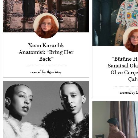
Yasın Karanlık
Anatomisi: “Bring Her
Back”
“Bütüne H
Sanatsal Ol
Ol ve Gerç
created by Ilgın Atay
Çalı
created by I