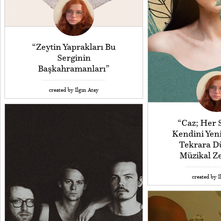
“Zeytin Yaprakları Bu
Serginin
Başkahramanları”
created by Ilgın Atay
“Caz; Her 
Kendini Yeni
Tekrara 
Müzikal Ze
created by I