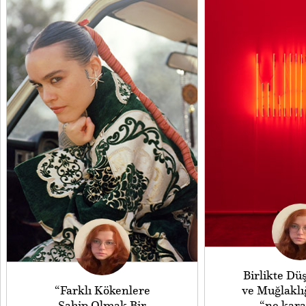
Birlikte D
“Farklı Kökenlere
ve Muğlaklı
Sahip Olmak Bir
“ne kara