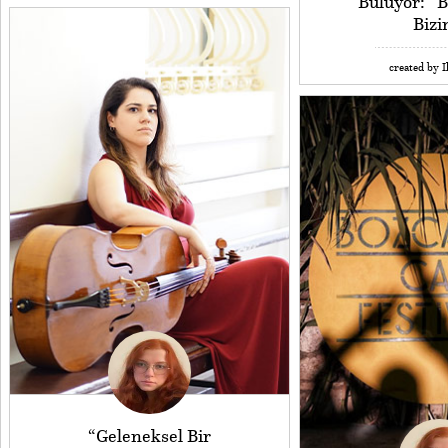
Buluyor: “B
Biz
created by I
“Geleneksel Bir