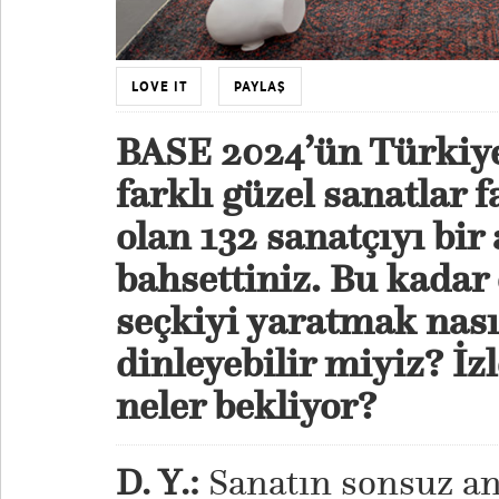
LOVE IT
PAYLAŞ
BASE 2024’ün Türkiye
farklı güzel sanatlar
olan 132 sanatçıyı
bir
bahsettiniz. Bu kadar ç
seçkiyi yaratmak nasıl
dinleyebilir miyiz? İzl
neler bekliyor?
D. Y.:
Sanatın sonsuz anl