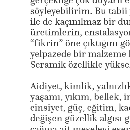
gerçekliğe çok duyarlı e
söyleyebilirim. Bu tabi
ile de kaçınılmaz bir 
üretimlerin, enstalasyon
“fikrin” öne çıktığını 
yelpazede bir malzeme 
Seramik özellikle yüksel
Aidiyet, kimlik, yalnızl
yaşamı, yıkım, bellek, i
cinsiyet, güç, eğitim, k
değişen güzellik algısı
çağına ait meseleyi ese