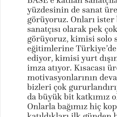
BASE’e katılan sanatçıl
yüzdesinin de sanat ür
görüyoruz. Onları ister 
sanatçısı olarak pek ço
görüyoruz, kimisi solo s
eğitimlerine Türkiye’de
ediyor, kimisi yurt dış
imza atıyor. Kısacası ü
motivasyonlarının deva
bizleri çok gururlandır
da büyük bit katkımız o
Onlarla bağımız hiç ko
katıldıkları ilk günden