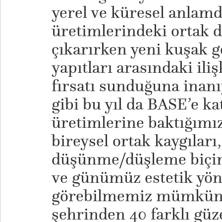
yerel ve küresel anlamd
üretimlerindeki ortak 
çıkarırken yeni kuşak g
yapıtları arasındaki ili
fırsatı sunduğuna inan
gibi bu yıl da BASE’e ka
üretimlerine baktığımı
bireysel ortak kaygıları
düşünme/düşleme biçim
ve günümüz estetik yön
görebilmemiz mümkün.
şehrinden 40 farklı güze