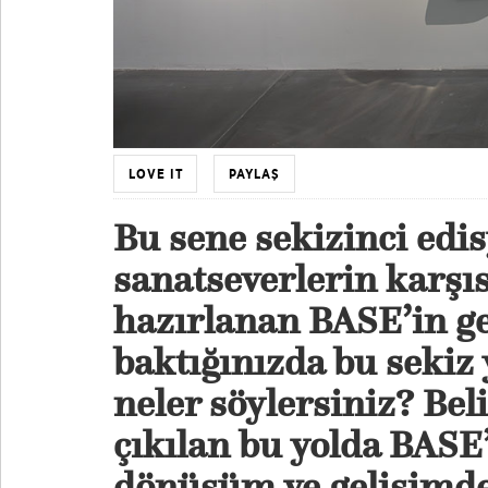
LOVE IT
PAYLAŞ
Bu sene sekizinci edis
sanatseverlerin karşı
hazırlanan BASE’in g
baktığınızda bu sekiz 
neler söylersiniz? Bel
çıkılan bu yolda BASE’
dönüşüm ve gelişim