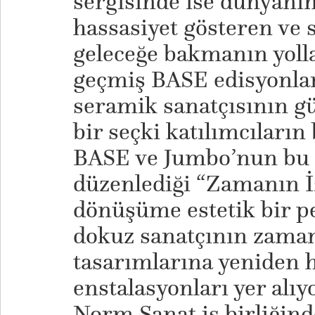
sergisinde ise dünyanın 
hassasiyet gösteren ve s
geleceğe bakmanın yoll
geçmiş BASE edisyonlar
seramik sanatçısının g
bir seçki katılımcıların
BASE ve Jumbo’nun bu
düzenlediği “Zamanın İz
dönüşüme estetik bir p
dokuz sanatçının zama
tasarımlarına yeniden h
enstalasyonları yer al
Norm Sanat iş birliğin