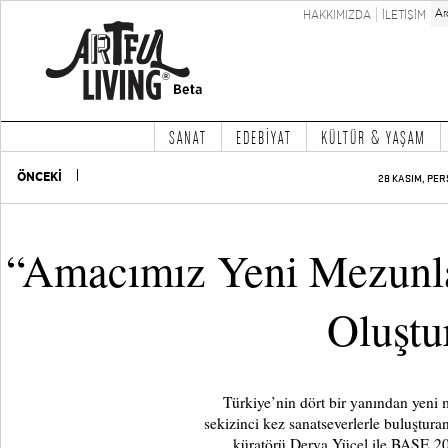
HAKKIMIZDA
İLETİŞİM
SANAT
EDEBİYAT
KÜLTÜR & YAŞAM
ÖNCEKİ
28 KASIM, PER
“Amacımız Yeni Mezunl
Oluşt
Türkiye’nin dört bir yanından yeni m
sekizinci kez sanatseverlerle buluştura
küratörü Derya Yücel ile BASE 20