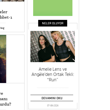
eler
ohbet-1
NELER OLUYOR
ving
Amelie Lens ve
Angèle’den Ortak Tekli:
“Run”
ve
manı
DEVAMINI OKU
lurdu?
07-08-2026