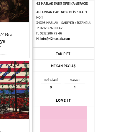
42 MASLAK SATIŞ OFİSİ (Art!SPACE)
AHİ EVRAN CAD. NO:6 OFİS 3 KAT:1
NO:1
34398 MASLAK - SARIYER / İSTANBUL
T: 0212 276 00 42
? Biz
F: 0212 286 79 46
M:
info@42maslak.com
ye
?
TAKİP ET
MEKAN PAYLAŞ
TAKİPÇİLERİ
YAZILARI
0
1
LOVE IT
çı