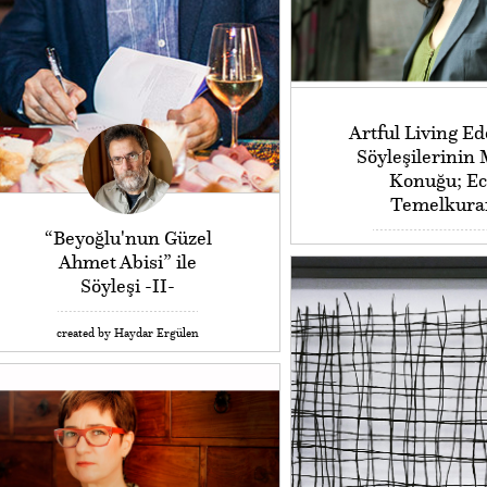
Artful Living Ed
Söyleşilerinin 
Konuğu; Ec
Temelkura
“Beyoğlu'nun Güzel
Ahmet Abisi” ile
Söyleşi -II-
created by Haydar Ergülen