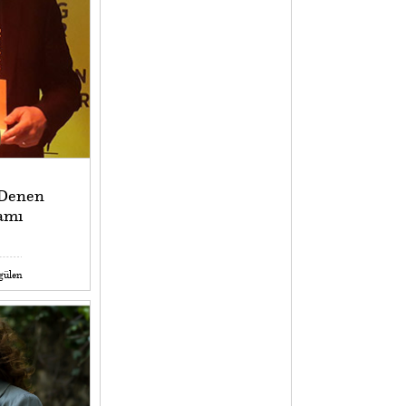
 Denen
amı
gülen