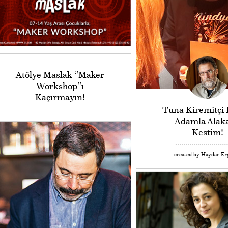
Atölye Maslak ‘’Maker
Workshop’’ı
Kaçırmayın!
Tuna Kiremitçi
Adamla Alak
Kestim!
created by Haydar Er