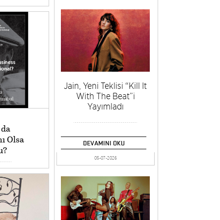
Jain, Yeni Teklisi “Kill It
With The Beat”i
Yayımladı
 da
ı Olsa
DEVAMINI OKU
u?
05-07-2026