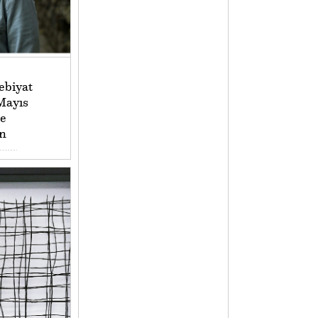
ebiyat
Mayıs
e
n