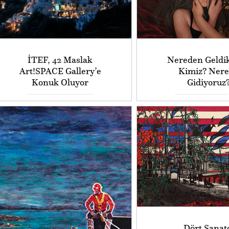
İTEF, 42 Maslak
Nereden Geldik
Art!SPACE Gallery’e
Kimiz? Nere
Konuk Oluyor
Gidiyoruz
Dört Sanat