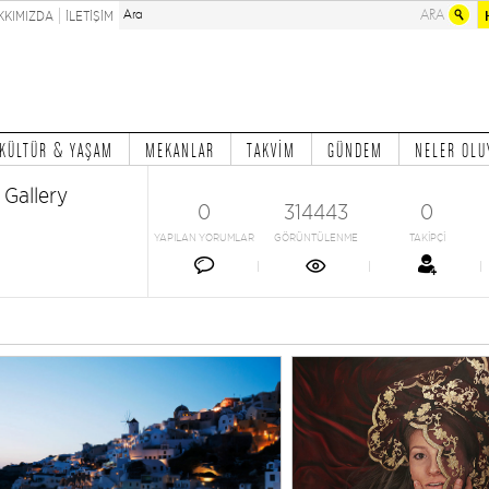
KKIMIZDA
İLETİŞİM
KÜLTÜR & YAŞAM
MEKANLAR
TAKVİM
GÜNDEM
NELER OLU
Gallery
0
314443
0
YAPILAN YORUMLAR
GÖRÜNTÜLENME
TAKİPÇİ