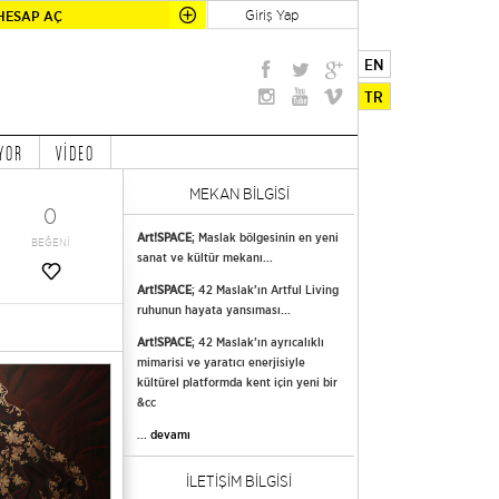
Giriş Yap
HESAP AÇ
EN
TR
YOR
VİDEO
MEKAN BİLGİSİ
0
Art!SPACE
; Maslak bölgesinin en yeni
BEĞENİ
sanat ve kültür mekanı...
Art!SPACE
; 42 Maslak’ın Artful Living
ruhunun hayata yansıması...
Art!SPACE
; 42 Maslak’ın ayrıcalıklı
mimarisi ve yaratıcı enerjisiyle
kültürel platformda kent için yeni bir
&cc
...
devamı
İLETİŞİM BİLGİSİ