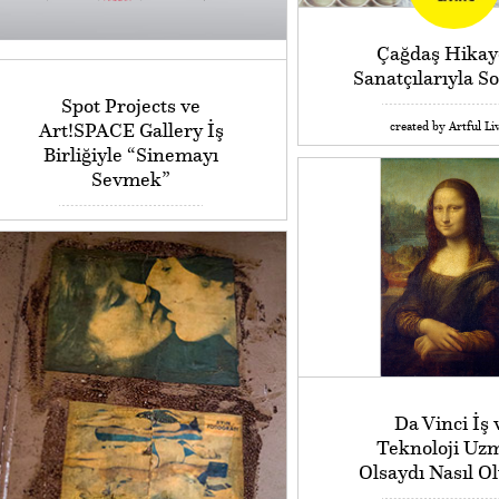
Çağdaş Hikay
Sanatçılarıyla S
Spot Projects ve
Art!SPACE Gallery İş
created by Artful Li
Birliğiyle “Sinemayı
Sevmek”
Da Vinci İş 
Teknoloji Uz
Olsaydı Nasıl O