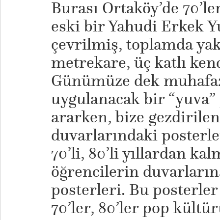
Burası Ortaköy’de 70’l
eski bir Yahudi Erkek Y
çevrilmiş, toplamda ya
metrekare, üç katlı kend
Günümüze dek muhafaza
uygulanacak bir “yuva”
ararken, bize gezdirile
duvarlarındaki posterle
70’li, 80’li yıllardan ka
öğrencilerin duvarların
posterleri. Bu posterler
70’ler, 80’ler pop kültür