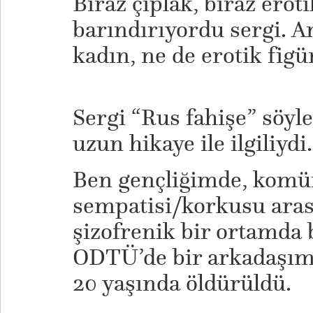
Biraz çıplak, biraz eroti
barındırıyordu sergi. A
kadın, ne de erotik figü
Sergi “Rus fahişe” söyl
uzun hikaye ile ilgiliydi.
Ben gençliğimde, kom
sempatisi/korkusu aras
şizofrenik bir ortamda
ODTÜ’de bir arkadaşım 
20 yaşında öldürüldü.