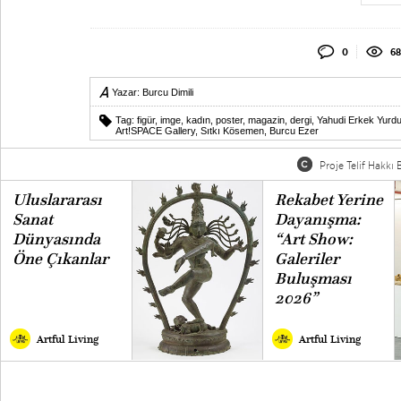
0
68
Yazar:
Burcu Dimili
Tag:
figür
,
imge
,
kadın
,
poster
,
magazin
,
dergi
,
Yahudi Erkek Yurd
Art!SPACE Gallery
,
Sıtkı Kösemen
,
Burcu Ezer
Proje Telif Hakkı B
Uluslararası
Rekabet Yerine
Sanat
Dayanışma:
Dünyasında
“Art Show:
Öne Çıkanlar
Galeriler
Buluşması
2026”
Artful Living
Artful Living