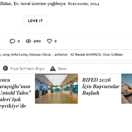
lfidan, Ev, tuval üzerine yağlıboya 80x120cm, 2014
LOVE IT
0
6743
0
t
,
sergi
,
Artful Living
,
Dolunay Obruk
,
.artSümer
,
42 Maslak Art!SPACE
,
Onur Gülfidan
Proje Telif Hakkı Bilgisi
Rapor
onca
BIFED 2026
araçoğlu’nun
İçin Başvurular
Untold Tales”
Başladı
leri Işık
eşvikiye’de