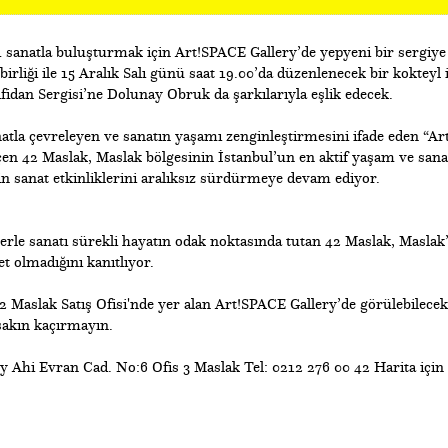
4 sanatla buluşturmak için Art!SPACE Gallery’de yepyeni bir sergiye
birliği ile 15 Aralık Salı günü saat 19.00’da düzenlenecek bir kokteyl i
fidan Sergisi’ne Dolunay Obruk da şarkılarıyla eşlik edecek.
tla çevreleyen ve sanatın yaşamı zenginleştirmesini ifade eden “Art
eçen 42 Maslak, Maslak bölgesinin İstanbul’un en aktif yaşam ve sana
in sanat etkinliklerini aralıksız sürdürmeye devam ediyor.
iklerle sanatı sürekli hayatın odak noktasında tutan 42 Maslak, Maslak
t olmadığını kanıtlıyor.
2 Maslak Satış Ofisi'nde yer alan Art!SPACE Gallery’de görülebilecek
sakın kaçırmayın.
 Ahi Evran Cad. No:6 Ofis 3 Maslak Tel: 0212 276 00 42 Harita için