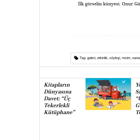
İlk görselin künyesi: Onur Gü
Tag:
galeri
,
etkinlik
,
söyleşi
,
resim
,
sana
Kitapların
Y
Dünyasına
S
Davet: “Üç
“
Tekerlekli
Ga
Kütüphane”
T