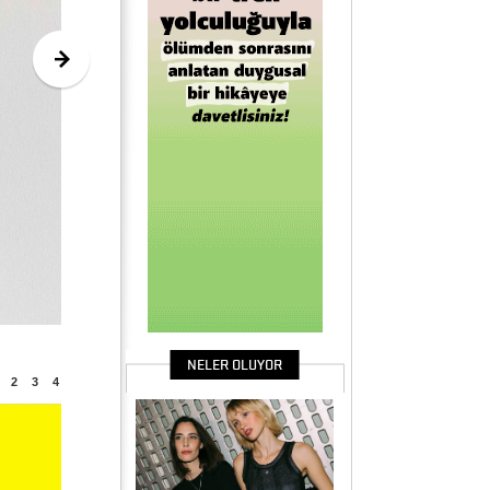
NELER OLUYOR
2
3
4