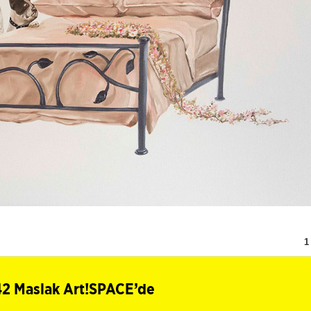
1
 42 Maslak Art!SPACE’de