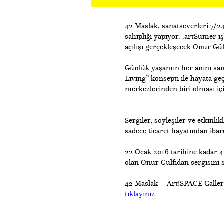
42 Maslak, sanatseverleri 7/2
sahipliği yapıyor. .artSümer iş
açılışı gerçekleşecek Onur Gül
Günlük yaşamın her anını sana
Living” konsepti ile hayata g
merkezlerinden biri olması iç
Sergiler, söyleşiler ve etkinl
sadece ticaret hayatından ibare
22 Ocak 2016 tarihine kadar 4
olan Onur Gülfidan sergisini 
42 Maslak – Art!SPACE Gallery
tıklayınız
.