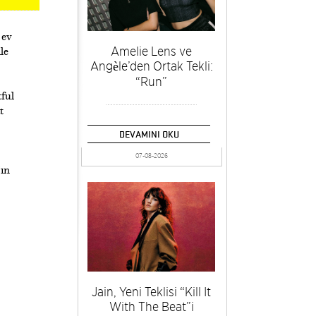
 ev
Amelie Lens ve
le
Angèle’den Ortak Tekli:
“Run”
ful
t
DEVAMINI OKU
07-08-2026
’ın
Jain, Yeni Teklisi “Kill It
With The Beat”i