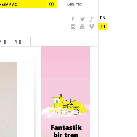
Giriş Yap
HESAP AÇ
EN
TR
YOR
VİDEO