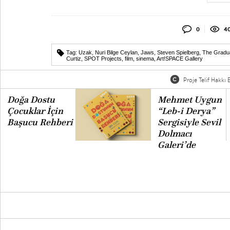
0
4
Tag:
Uzak
,
Nuri Bilge Ceylan
,
Jaws
,
Steven Spielberg
,
The Gradu
Curtiz
,
SPOT Projects
,
film
,
sinema
,
Art!SPACE Gallery
Proje Telif Hakkı B
Doğa Dostu
Mehmet Uygun
Çocuklar İçin
“Leb-i Derya”
Başucu Rehberi
Sergisiyle Sevil
Dolmacı
Galeri’de