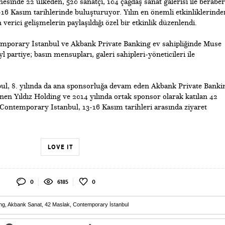
sinde 22 ülkeden, 520 sanatçı, 104 çağdaş sanat galerisi ile beraber
3-16 Kasım tarihlerinde buluşturuyor. Yılın en önemli etkinliklerinde
 verici gelişmelerin paylaşıldığı özel bir etkinlik düzenlendi.
mporary İstanbul ve Akbank Private Banking ev sahipliğinde Muse
 partiye; basın mensupları, galeri sahipleri-yöneticileri ile
l, 8. yılında da ana sponsorluğa devam eden Akbank Private Bankin
nen Yıldız Holding ve 2014 yılında ortak sponsor olarak katılan 42
 Contemporary Istanbul, 13-16 Kasım tarihleri arasında ziyaret
LOVE IT
0
6185
0
ing
,
Akbank Sanat
,
42 Maslak
,
Contemporary İstanbul