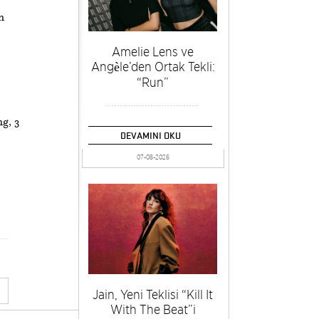
n
Amelie Lens ve
Angèle’den Ortak Tekli:
“Run”
g, 3
DEVAMINI OKU
07-08-2026
Jain, Yeni Teklisi “Kill It
With The Beat”i