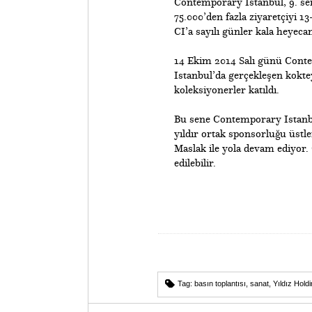
Contemporary Istanbul, 9. sene
75.000’den fazla ziyaretçiyi 1
CI’a sayılı günler kala heyecan
14 Ekim 2014 Salı günü Conte
Istanbul’da gerçekleşen kokteyl
koleksiyonerler katıldı.
Bu sene Contemporary Istanbu
yıldır ortak sponsorluğu üstle
Maslak ile yola devam ediyor.
edilebilir.
Tag:
basın toplantısı
,
sanat
,
Yıldız Hold