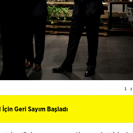
1
2
İçin Geri Sayım Başladı