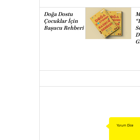
Doğa Dostu
M
Çocuklar İçin
“
Başucu Rehberi
Se
D
G