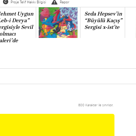
Proje Telif Hakkı Bilgisi
Rapor
ehmet Uygun
Seda Hepsev’in
Leb-i Derya”
“Büyülü Kaçış”
rgisiyle Sevil
Sergisi x-ist’te
olmacı
aleri’de
800 Karakter ile sınırlıdır.