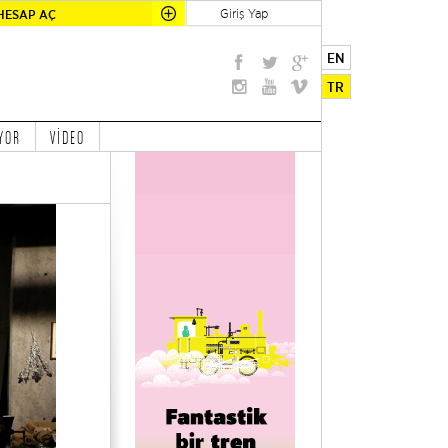
Giriş Yap
HESAP AÇ
EN
TR
YOR
VİDEO