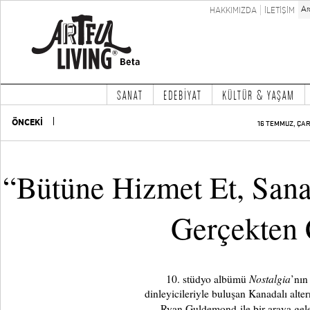
HAKKIMIZDA
İLETİŞİM
SANAT
EDEBİYAT
KÜLTÜR & YAŞAM
ÖNCEKİ
16 TEMMUZ, ÇA
“Bütüne Hizmet Et, Sana
Gerçekten 
Nostalgia
10. stüdyo albümü
’nın
dinleyicileriyle buluşan Kanadalı alt
Ryan Guldemond ile bir araya gel