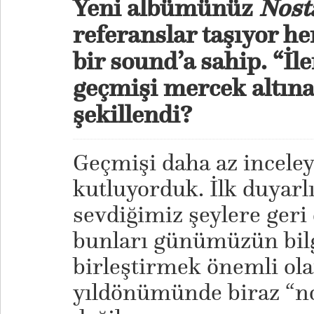
Yeni albümünüz
Nost
referanslar taşıyor h
bir sound’a sahip. “İl
geçmişi mercek altına 
şekillendi?
Geçmişi daha az inceley
kutluyorduk. İlk duyarl
sevdiğimiz şeylere geri
bunları günümüzün bilg
birleştirmek önemli ola
yıldönümünde biraz “no