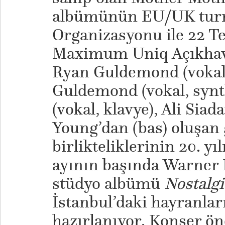
albümünün EU/UK tur
Organizasyonu ile 22 
Maximum Uniq Açıkhava
Ryan Guldemond (vokal, 
Guldemond (vokal, synt
(vokal, klavye), Ali Siad
Young’dan (bas) oluşan 
birlikteliklerinin 20. yı
ayının başında Warner R
stüdyo albümü
Nostalgi
İstanbul’daki hayranla
hazırlanıyor. Konser ö