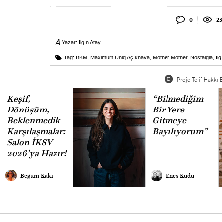
0
2
Yazar:
Ilgın Atay
Tag:
BKM
,
Maximum Uniq Açıkhava
,
Mother Mother
,
Nostalgia
,
Il
Proje Telif Hakkı B
Keşif,
“Bilmediğim
Dönüşüm,
Bir Yere
Beklenmedik
Gitmeye
Karşılaşmalar:
Bayılıyorum”
Salon İKSV
2026’ya Hazır!
Begüm Kakı
Enes Kudu