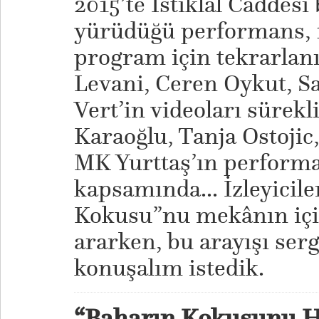
2015’te İstiklal Caddesi
yürüdüğü performans, 1
program için tekrarlanı
Levani, Ceren Oykut, Sa
Vert’in videoları sürek
Karaoğlu, Tanja Ostoji
MK Yurttaş’ın perform
kapsamında... İzleyicil
Kokusu”nu mekânın içi
ararken, bu arayışı serg
konuşalım istedik.
“Baharın Kokusunu H