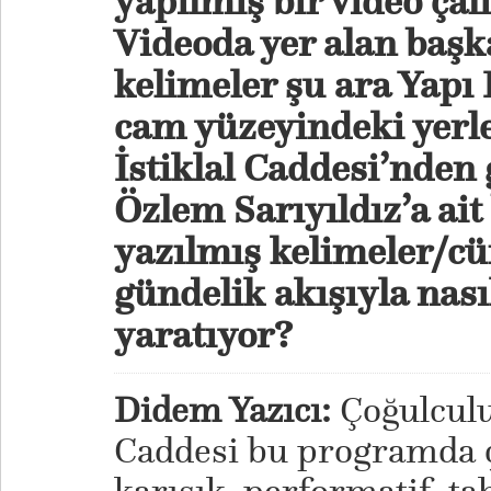
yapılmış bir video ça
Videoda yer alan başk
kelimeler şu ara Yapı
cam yüzeyindeki yerl
İstiklal Caddesi’nden 
Özlem Sarıyıldız’a ait
yazılmış kelimeler/cü
gündelik akışıyla nası
yaratıyor?
Didem Yazıcı:
Çoğulculu
Caddesi bu programda ç