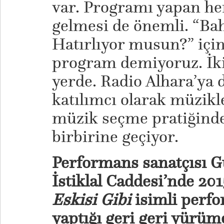
var. Programı yapan her
gelmesi de önemli. “B
Hatırlıyor musun?” için
program demiyoruz. İki
yerde. Radio Alhara’ya d
katılımcı olarak müzikle
müzik seçme pratiğinde 
birbirine geçiyor.
Performans sanatçısı G
İstiklal Caddesi’nde 201
Eskisi Gibi
isimli perf
yaptığı geri geri yürüme