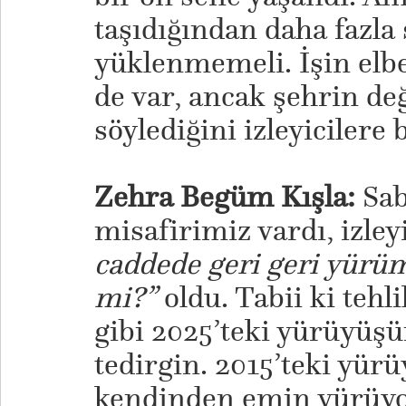
taşıdığından daha fazla
yüklenmemeli. İşin elbe
de var, ancak şehrin de
söylediğini izleyicilere
Zehra Begüm Kışla:
Sab
misafirimiz vardı, izle
caddede geri geri yürüm
mi?”
oldu. Tabii ki tehl
gibi 2025’teki yürüyüş
tedirgin. 2015’teki yür
kendinden emin yürüy