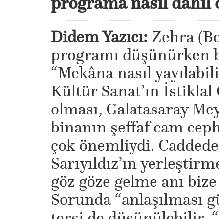
programa nasıl dahil 
Didem Yazıcı:
Zehra (Be
programı düşünürken 
“Mekâna nasıl yayılabili
Kültür Sanat’ın İstikla
olması, Galatasaray Me
binanın şeffaf cam cep
çok önemliydi. Caddede
Sarıyıldız’ın yerleştirm
göz göze gelme anı bize
Sorunda “anlaşılması gü
tersi de düşünülebilir. 