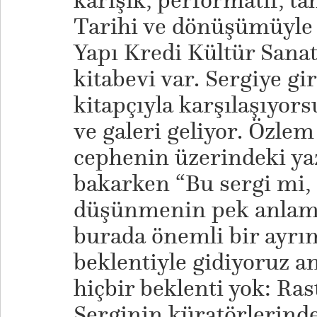
karışık, performatif, ta
Tarihi ve dönüşümüyle b
Yapı Kredi Kültür Sanat’
kitabevi var. Sergiye g
kitapçıyla karşılaşıyo
ve galeri geliyor. Özlem
cephenin üzerindeki yaz
bakarken “Bu sergi mi, 
düşünmenin pek anlam
burada önemli bir ayrım
beklentiyle gidiyoruz 
hiçbir beklenti yok: Ras
Serginin küratörlerind