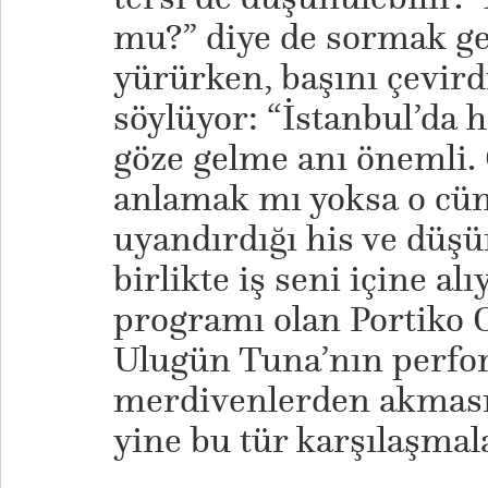
mu?” diye de sormak ge
yürürken, başını çevirdi
söylüyor: “İstanbul’da h
göze gelme anı önemli. 
anlamak mı yoksa o cü
uyandırdığı his ve düş
birlikte iş seni içine al
programı olan Portiko 
Ulugün Tuna’nın perfo
merdivenlerden akması d
yine bu tür karşılaşmala