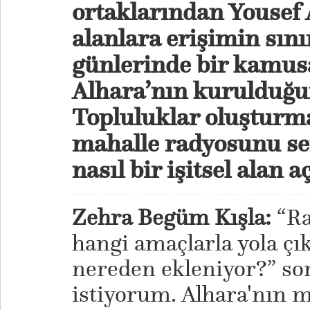
ortaklarından Yousef
alanlara erişimin sını
günlerinde bir kamusa
Alhara’nın kurulduğu
Topluluklar oluşturma
mahalle radyosunu se
nasıl bir işitsel alan a
Zehra Begüm Kışla:
“Ra
hangi amaçlarla yola çı
nereden ekleniyor?” so
istiyorum. Alhara'nın 