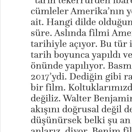
“tarih tekerrürden ibare
cümleler Amerika’nın ye
ait. Hangi dilde olduğu
süre. Aslında filmi Ame
tarihiyle açıyor. Bu tür 
tarih boyunca yapıldı 
önünde yapılıyor. Basma’
2017’ydi. Dediğin gibi 
bir film. Koltuklarımızd
değiliz. Walter Benjami
akışını doğrusal değil de
düşünürsek belki şu an
anlarız, diyor. Benim f