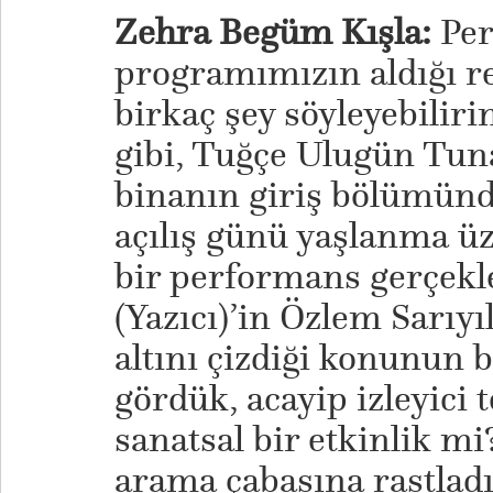
Zehra Begüm Kışla:
Per
programımızın aldığı r
birkaç şey söyleyebilir
gibi, Tuğçe Ulugün Tun
binanın giriş bölümünd
açılış günü yaşlanma ü
bir performans gerçekl
(Yazıcı)’in Özlem Sarıyı
altını çizdiği konunun 
gördük, acayip izleyici t
sanatsal bir etkinlik mi
arama çabasına rastlad