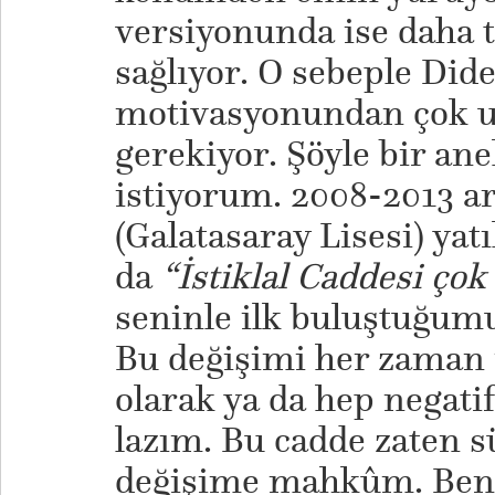
versiyonunda ise daha t
sağlıyor. O sebeple Dide
motivasyonundan çok 
gerekiyor. Şöyle bir an
istiyorum. 2008-2013 a
(Galatasaray Lisesi) ya
da
“İstiklal Caddesi çok
seninle ilk buluştuğu
Bu değişimi her zaman
olarak ya da hep negat
lazım. Bu cadde zaten sü
değişime mahkûm. Benc