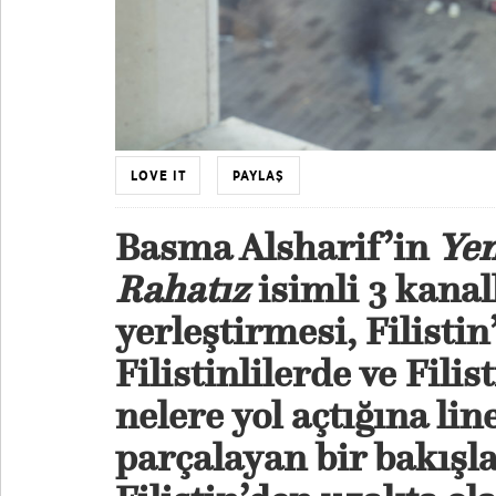
LOVE IT
PAYLAŞ
Basma Alsharif’in
Yen
Rahatız
isimli 3 kanal
yerleştirmesi, Filisti
Filistinlilerde ve Fili
nelere yol açtığına li
parçalayan bir bakışl