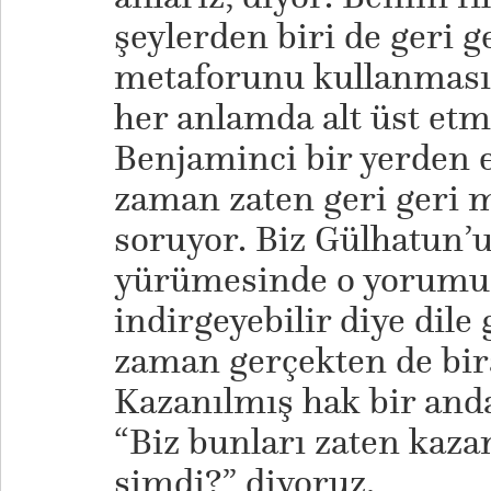
şeylerden biri de geri 
metaforunu kullanmasıy
her anlamda alt üst etm
Benjaminci bir yerden 
zaman zaten geri geri m
soruyor. Biz Gülhatun’u
yürümesinde o yorumu i
indirgeyebilir diye dil
zaman gerçekten de bira
Kazanılmış hak bir anda
“Biz bunları zaten kazan
şimdi?” diyoruz.