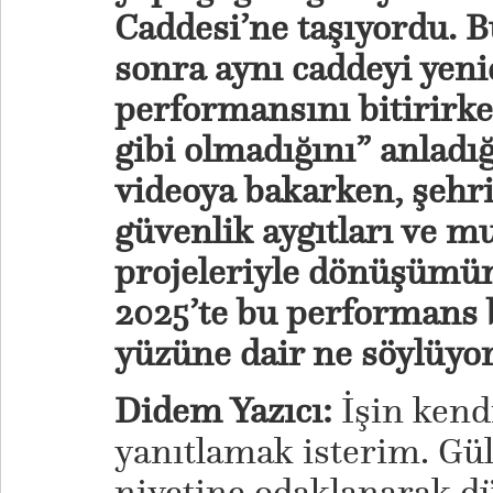
Caddesi’ne taşıyordu. Bu
sonra aynı caddeyi yeni
performansını bitirirke
gibi olmadığını” anladığ
videoya bakarken, şehr
güvenlik aygıtları ve m
projeleriyle dönüşümün
2025’te bu performans 
yüzüne dair ne söylüyo
Didem Yazıcı:
İşin kend
yanıtlamak isterim. Gü
niyetine odaklanarak d