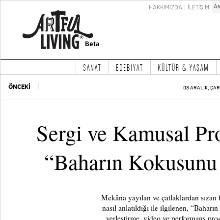
HAKKIMIZDA
İLETİŞİM
SANAT
EDEBİYAT
KÜLTÜR & YAŞAM
ÖNCEKİ
03 ARALIK, ÇA
Sergi ve Kamusal Pr
“Baharın Kokusunu 
Mekâna yayılan ve çatlaklardan sızan 
nasıl anlatıldığı ile ilgilenen, “Bahar
yerleştirme, video ve performans pro