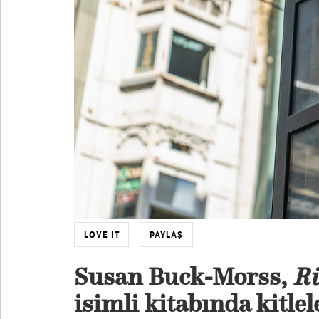
LOVE IT
PAYLAŞ
Susan Buck-Morss,
Rü
isimli kitabında kitle