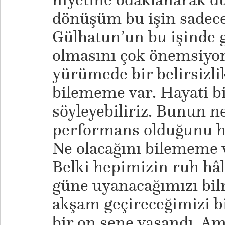
dönüşüm bu işin sadece 
Gülhatun’un bu işinde g
olmasını çok önemsiyor
yürümede bir belirsizlik
bilememe var. Hayati bir
söyleyebiliriz. Bunun n
performans olduğunu ha
Ne olacağını bilememe 
Belki hepimizin ruh hâli
güne uyanacağımızı bilm
akşam geçireceğimizi b
bir on sene yaşandı. Am