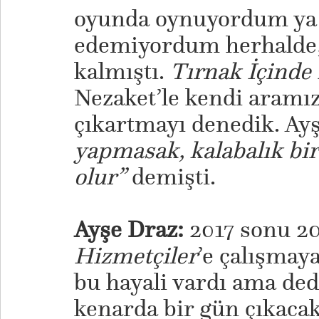
oyunda oynuyordum ya 
edemiyordum herhalde, 
kalmıştı.
Tırnak İçinde
Nezaket’le kendi aramı
çıkartmayı denedik. Ay
yapmasak, kalabalık bir
olur”
demişti.
Ayşe Draz:
2017 sonu 20
Hizmetçiler
’e çalışmay
bu hayali vardı ama ded
kenarda bir gün çıkaca