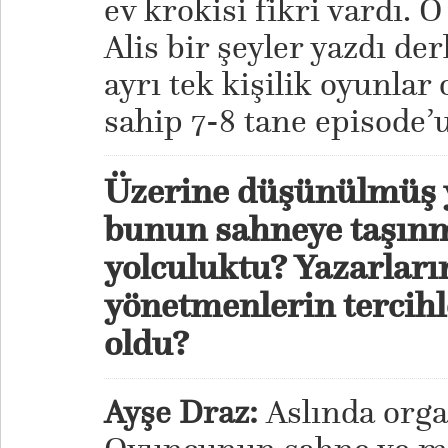
ev krokisi fikri vardı. 
Alis bir şeyler yazdı de
ayrı tek kişilik oyunlar
sahip 7-8 tane episode’u
Üzerine düşünülmüş y
bunun sahneye taşınma
yolculuktu? Yazarların
yönetmenlerin tercihl
oldu?
Ayşe Draz:
Aslında orga