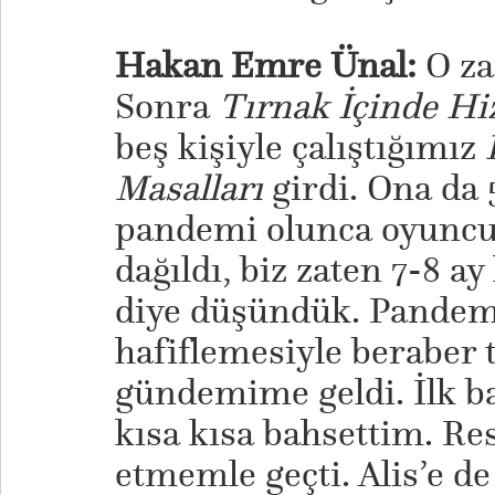
Hakan Emre Ünal:
O za
Sonra
Tırnak İçinde Hi
beş kişiyle çalıştığımız
Masalları
girdi. Ona da 
pandemi olunca oyuncul
dağıldı, biz zaten 7-8 a
diye düşündük. Pandem
hafiflemesiyle beraber 
gündemime geldi. İlk ba
kısa kısa bahsettim. Res
etmemle geçti. Alis’e d