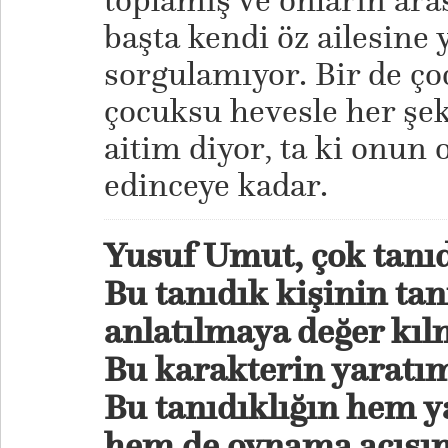
toplamış ve onların ara
başta kendi öz ailesine y
sorgulamıyor. Bir de çoc
çocuksu hevesle her şe
aitim diyor, ta ki onun 
edinceye kadar.
Yusuf Umut, çok tanıd
Bu tanıdık kişinin tan
anlatılmaya değer kıl
Bu karakterin yaratım 
Bu tanıdıklığın hem
hem de oynama açısınd