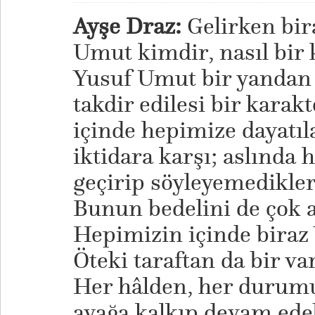
Ayşe Draz:
Gelirken bi
Umut kimdir, nasıl bir k
Yusuf Umut bir yandan ç
takdir edilesi bir karak
içinde hepimize dayatıl
iktidara karşı; aslında
geçirip söyleyemedikleri
Bunun bedelini de çok a
Hepimizin içinde biraz
Öteki taraftan da bir var
Her hâlden, her durumu
ayağa kalkıp devam ede