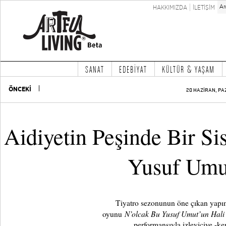
HAKKIMIZDA
İLETİŞİM
SANAT
EDEBİYAT
KÜLTÜR & YAŞAM
ÖNCEKİ
20 HAZİRAN, PA
Aidiyetin Peşinde Bir Si
Yusuf Umu
Tiyatro sezonunun öne çıkan yapım
N’olcak Bu Yusuf Umut’un Hali
oyunu
performansıyla izleyiciye -k