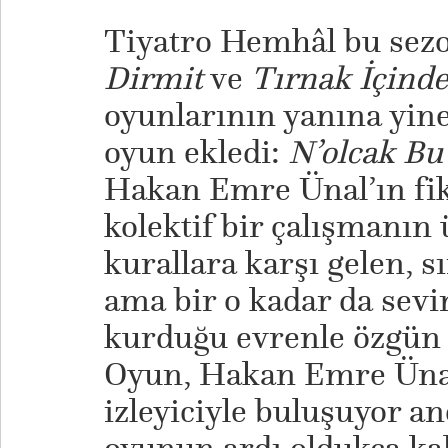
Tiyatro Hemhâl bu sez
Dirmit
ve
Tırnak İçinde
oyunlarının yanına yin
oyun ekledi:
N’olcak Bu
Hakan Emre Ünal’ın fikr
kolektif bir çalışmanın
kurallara karşı gelen, sı
ama bir o kadar da seviml
kurduğu evrenle özgün 
Oyun, Hakan Emre Ünal
izleyiciyle buluşuyor an