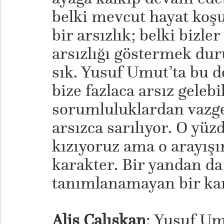
belki mevcut hayat koşu
bir arsızlık; belki bizle
arsızlığı göstermek du
sık. Yusuf Umut’ta bu do
bize fazlaca arsız gelebi
sorumluluklardan vaz
arsızca sarılıyor. O yüz
kızıyoruz ama o arayışı
karakter. Bir yandan da
tanımlanamayan bir kar
Alis Çalışkan
: Yusuf U