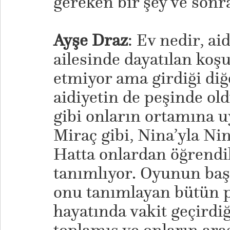
gereken bir şey ve sonr
Ayşe Draz
: Ev nedir, ai
ailesinde dayatılan koşu
etmiyor ama girdiği diğ
aidiyetin de peşinde o
gibi onların ortamına u
Miraç gibi, Nina’yla Nina
Hatta onlardan öğrendik
tanımlıyor. Oyunun ba
onu tanımlayan bütün p
hayatında vakit geçirdi