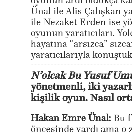
oyunun ardı oldukça ka
Ünal ile Alis Çalışkan y
ile Nezaket Erden ise 
oyunun yaratıcıları. Yol
hayatına “arsızca” sızc
yaratıcılarıyla konuştuk
N’olcak Bu Yusuf Umu
yönetmenli, iki yazarlı
kişilik oyun. Nasıl ort
Hakan Emre Ünal:
Bu fi
öncesinde vardı ama o 