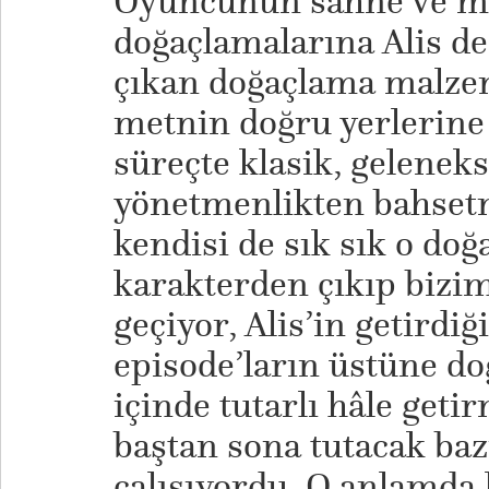
Oyuncunun sahne ve me
doğaçlamalarına Alis de
çıkan doğaçlama malzem
metnin doğru yerlerine 
süreçte klasik, gelenek
yönetmenlikten bahset
kendisi de sık sık o do
karakterden çıkıp bizi
geçiyor, Alis’in getirdi
episode’ların üstüne do
içinde tutarlı hâle get
baştan sona tutacak bazı
çalışıyordu. O anlamda 