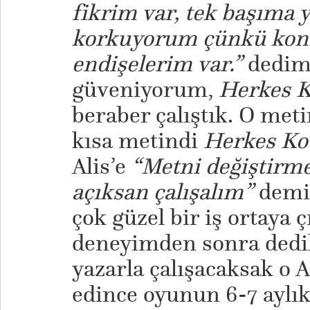
fikrim var, tek başıma
korkuyorum çünkü kon
endişelerim var.”
dedim
güveniyorum,
Herkes 
beraber çalıştık. O meti
kısa metindi
Herkes Ko
Alis’e
“Metni değiştirm
açıksan çalışalım”
demiş
çok güzel bir iş ortaya ç
deneyimden sonra dedik
yazarla çalışacaksak o A
edince oyunun 6-7 aylık