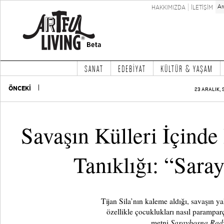
HAKKIMIZDA
İLETİŞİM
SANAT
EDEBİYAT
KÜLTÜR & YAŞAM
ÖNCEKİ
23 ARALIK, 
Savaşın Külleri İçind
Tanıklığı: “Sar
Tijan Sila’nın kaleme aldığı, savaşın ya
özellikle çocuklukları nasıl paramparça
Saraybosna Ra
metni