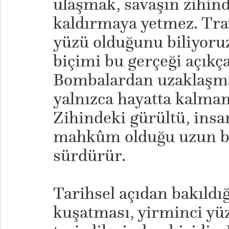
ulaşmak, savaşın zihind
kaldırmaya yetmez. Tr
yüzü olduğunu biliyoruz
biçimi bu gerçeği açıkça
Bombalardan uzaklaşmak
yalnızca hayatta kalman
Zihindeki gürültü, ins
mahkûm olduğu uzun bir
sürdürür.
Tarihsel açıdan bakıld
kuşatması, yirminci yü