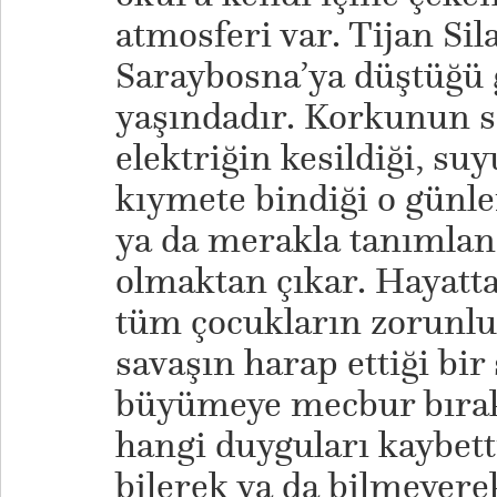
atmosferi var. Tijan Si
Saraybosna’ya düştüğü
yaşındadır. Korkunun so
elektriğin kesildiği, s
kıymete bindiği o günle
ya da merakla tanımlan
olmaktan çıkar. Hayatta
tüm çocukların zorunlu 
savaşın harap ettiği bir
büyümeye mecbur bırak
hangi duyguları kaybetti
bilerek ya da bilmeyere