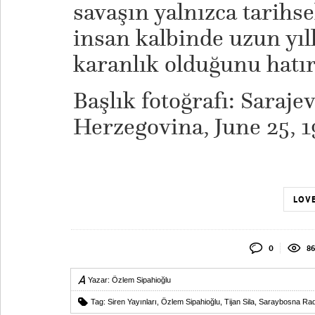
savaşın yalnızca tarihse
insan kalbinde uzun yıl
karanlık olduğunu hatırl
Başlık fotoğrafı: Saraje
Herzegovina, June 25, 1
LOVE
0
86
Yazar:
Özlem Sipahioğlu
Tag:
Siren Yayınları
,
Özlem Sipahioğlu
,
Tijan Sila
,
Saraybosna Ra