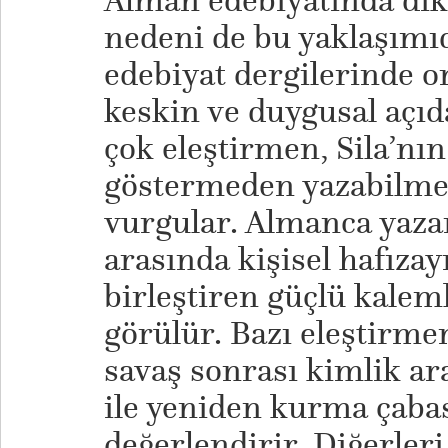
Alman edebiyatında dik
nedeni de bu yaklaşımıd
edebiyat dergilerinde on
keskin ve duygusal açı
çok eleştirmen, Sila’nı
göstermeden yazabilme b
vurgular. Almanca yaza
arasında kişisel hafızay
birleştiren güçlü kalem
görülür. Bazı eleştirme
savaş sonrası kimlik ar
ile yeniden kurma çabas
değerlendirir. Diğerleri 