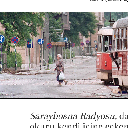
Saraybosna Radyosu
, d
okuru kendi içine çeken