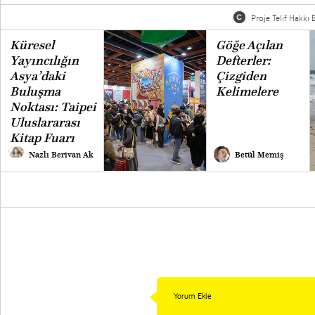
Proje Telif Hakkı B
Küresel
Göğe Açılan
Yayıncılığın
Defterler:
Asya’daki
Çizgiden
Buluşma
Kelimelere
Noktası: Taipei
Uluslararası
Kitap Fuarı
Nazlı Berivan Ak
Betül Memiş