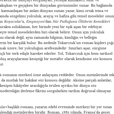
l, akışkan ve geçişken bir dünyadan görünümler sunar. Bu bağlamda
 katmanlaşan bir anlatı dünyası sunan yazar, kimi ortak tema ve
amda sözgelimi yolculuk, arayış ve hafıza gibi temel meseleler onun
an
Koşucular
’a,
Empusyon
’dan
Sür Pulluğunu Ölülerin Kemikleri
durakta soluklanan, her birinde yeni bir eşik aşan bir edebiyat
reçte temel meselelerden biri olarak belirir. Onun için yolculuk
nı olarak değil; aynı zamanda bilginin, kimliğin ve belleğin
in bir karşılık bulur. Bu nedenle Tokarczuk’un roman kişileri çoğ
mak üzere, bir yolculuğun arefesindedir: Sınırları aşar, sürgüne
inçli bir terk edişle hareket ederler. Yol, Tokarczuk için hem tarihsel
luş arayışlarının kesiştiği bir metafor olarak kendisine söz konusu
ur.
sik romanın merkezî özne anlayışını reddeder. Onun metinlerinde te
ya da mutlak bir hakikat söz konusu değildir. Aksine parçalı anlatılar,
kesişen hikâyeler aracılığıyla örülen ayrıksı bir dünya söz
odernliğin ilerleme fikrini sorgularken tarihin doğrusal olmayan
uları
başlıklı romanı, yazarın edebî evreninde merkezi bir yer tutan
lendiği metinlerden biridir. Roman, 1865 yılında, Fransa’da geçer.