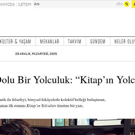
KKIMIZDA
İLETİŞİM
KÜLTÜR & YAŞAM
MEKANLAR
TAKVİM
GÜNDEM
NELER OLU
29 ARALIK, PAZARTESİ, 2025
Dolu Bir Yolculuk: “Kitap’ın Yolc
ih ile felsefeyi, bireysel hikâyelerle kolektif belleği buluşturan,
anan ilk romanı
Kitap’ın Yolcuları
üzerine bir yazı.