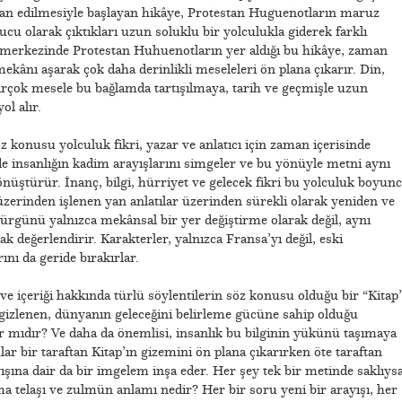
 ilan edilmesiyle başlayan hikâye, Protestan Huguenotların maruz
u olarak çıktıkları uzun soluklu bir yolculukla giderek farklı
n merkezinde Protestan Huhuenotların yer aldığı bu hikâye, zaman
kânı aşarak çok daha derinlikli meseleleri ön plana çıkarır. Din,
irçok mesele bu bağlamda tartışılmaya, tarih ve geçmişle uzun
l alır.
konusu yolculuk fikri, yazar ve anlatıcı için zaman içerisinde
de insanlığın kadim arayışlarını simgeler ve bu yönüyle metni aynı
nüştürür. İnanç, bilgi, hürriyet ve gelecek fikri bu yolculuk boyunc
üzerinden işlenen yan anlatılar üzerinden sürekli olarak yeniden ve
ürgünü yalnızca mekânsal bir yer değiştirme olarak değil, aynı
k değerlendirir. Karakterler, yalnızca Fransa’yı değil, eski
rını da geride bırakırlar.
e içeriği hakkında türlü söylentilerin söz konusu olduğu bir “Kitap
e gizlenen, dünyanın geleceğini belirleme gücüne sahip olduğu
 mıdır? Ve daha da önemlisi, insanlık bu bilginin yükünü taşımaya
r bir taraftan Kitap’ın gizemini ön plana çıkarırken öte taraftan
ına dair da bir imgelem inşa eder. Her şey tek bir metinde saklıys
a telaşı ve zulmün anlamı nedir? Her bir soru yeni bir arayışı, her