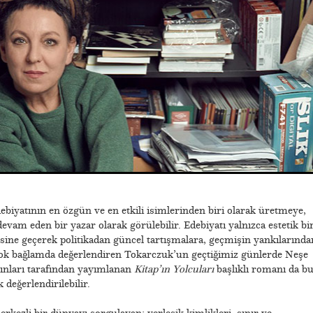
biyatının en özgün ve en etkili isimlerinden biri olarak üretmeye,
vam eden bir yazar olarak görülebilir. Edebiyatı yalnızca estetik bi
sine geçerek politikadan güncel tartışmalara, geçmişin yankılarında
ok bağlamda değerlendiren Tokarczuk’un geçtiğimiz günlerde Neşe
yınları tarafından yayımlanan
Kitap’ın Yolcuları
başlıklı romanı da b
değerlendirilebilir.
kezli bir dünyayı sorgulayan; yerleşik kimlikleri, sınır ve