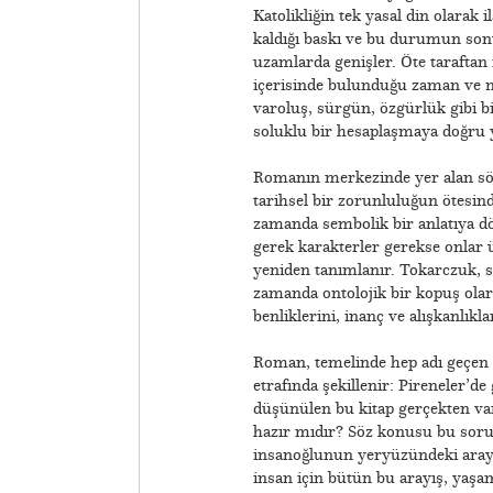
Katolikliğin tek yasal din olarak
kaldığı baskı ve bu durumun sonuc
uzamlarda genişler. Öte tarafta
içerisinde bulunduğu zaman ve me
varoluş, sürgün, özgürlük gibi b
soluklu bir hesaplaşmaya doğru yo
Romanın merkezinde yer alan söz 
tarihsel bir zorunluluğun ötesin
zamanda sembolik bir anlatıya dö
gerek karakterler gerekse onlar 
yeniden tanımlanır. Tokarczuk, s
zamanda ontolojik bir kopuş olara
benliklerini, inanç ve alışkanlıkla
​Roman, temelinde hep adı geçen v
etrafında şekillenir: Pireneler’d
düşünülen bu kitap gerçekten var
hazır mıdır? Söz konusu bu sorula
insanoğlunun yeryüzündeki arayış
insan için bütün bu arayış, yaşam