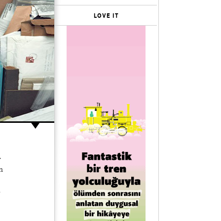
LOVE IT
r
n
u