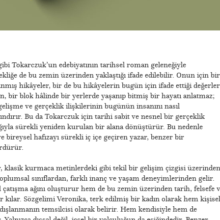
gibi Tokarczuk’un edebiyatının tarihsel roman geleneğiyle
kliğe de bu zemin üzerinden yaklaştığı ifade edilebilir. Onun için bir
ış hikâyeler, bir de bu hikâyelerin bugün için ifade ettiği değerler
 bir blok hâlinde bir yerlerde yaşanıp bitmiş bir hayatı anlatmaz;
elişme ve gerçeklik ilişkilerinin bugünün insanını nasıl
rındırır. Bu da Tokarczuk için tarihi sabit ve nesnel bir gerçeklik
lığıyla sürekli yeniden kurulan bir alana dönüştürür. Bu nedenle
 bireysel hafızayı sürekli iç içe geçiren yazar, benzer bir
rdürür.
, klasik kurmaca metinlerdeki gibi tekil bir gelişim çizgisi üzerinde
oplumsal sınıflardan, farklı inanç ve yaşam deneyimlerinden gelir.
tışma ağını oluşturur hem de bu zemin üzerinden tarih, felsefe 
r kılar. Sözgelimi Veronika, terk edilmiş bir kadın olarak hem kişise
dışlanmanın temsilcisi olarak belirir. Hem kendisiyle hem de
. Yalnızca dışsal değil, içsel bir yolculuğun da eşiğindedir. Benzer