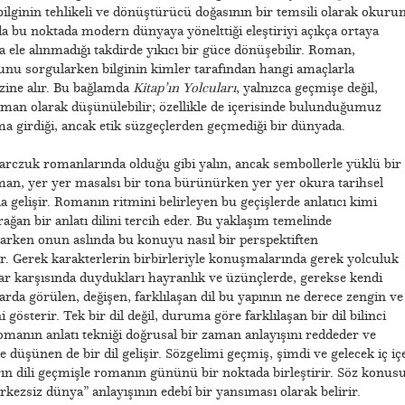
, bilginin tehlikeli ve dönüştürücü doğasının bir temsili olarak okuru
da bu noktada modern dünyaya yönelttiği eleştiriyi açıkça ortaya
la ele alınmadığı takdirde yıkıcı bir güce dönüşebilir. Roman,
sunu sorgularken bilginin kimler tarafından hangi amaçlarla
ezine alır. Bu bağlamda
Kitap’ın Yolcuları
, yalnızca geçmişe değil,
oman olarak düşünülebilir; özellikle de içerisinde bulunduğumuz
şıma girdiği, ancak etik süzgeçlerden geçmediği bir dünyada.
okarczuk romanlarında olduğu gibi yalın, ancak sembollerle yüklü bir
oman, yer yer masalsı bir tona bürünürken yer yer okura tarihsel
a gelişir. Romanın ritmini belirleyen bu geçişlerde anlatıcı kimi
an bir anlatı dilini tercih eder. Bu yaklaşım temelinde
larken onun aslında bu konuyu nasıl bir perspektiften
ar. Gerek karakterlerin birbirleriyle konuşmalarında gerek yolculuk
ar karşısında duydukları hayranlık ve üzünçlerde, gerekse kendi
şlarda görülen, değişen, farklılaşan dil bu yapının ne derece zengin ve
i gösterir. Tek bir dil değil, duruma göre farklılaşan bir dil bilinci
manın anlatı tekniği doğrusal bir zaman anlayışını reddeder ve
 düşünen de bir dil gelişir. Sözgelimi geçmiş, şimdi ve gelecek iç iç
n dili geçmişle romanın gününü bir noktada birleştirir. Söz konus
kezsiz dünya” anlayışının edebî bir yansıması olarak belirir.