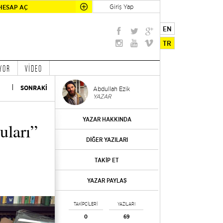
Giriş Yap
HESAP AÇ
EN
TR
YOR
VİDEO
SONRAKİ
Abdullah Ezik
YAZAR
YAZAR HAKKINDA
uları”
DİĞER YAZILARI
TAKİP ET
YAZAR PAYLAŞ
TAKİPÇİLERİ
YAZILARI
0
69