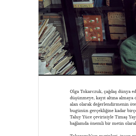
Olga Tokarczuk, çağdaş dünya ede
düşünmeye, kayıt altına almaya de
alan olarak değerlendirmenin öte
bugünün gerçekliğine kadar birç
Taluy Yüce çevirisiyle Timaş Ya
bağlamda önemli bir metin olarak 
Tokarczuk’un metinleri, insan mer