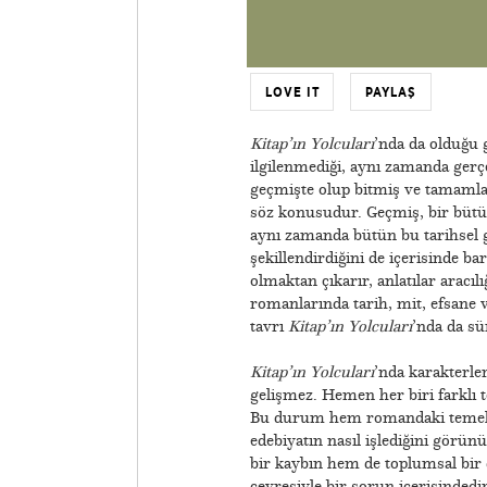
LOVE IT
PAYLAŞ
Kitap’ın Yolcuları
’nda da olduğu 
ilgilenmediği, aynı zamanda gerçe
geçmişte olup bitmiş ve tamamlanm
söz konusudur. Geçmiş, bir bütün,
aynı zamanda bütün bu tarihsel g
şekillendirdiğini de içerisinde ba
olmaktan çıkarır, anlatılar aracı
romanlarında tarih, mit, efsane ve
tavrı
Kitap’ın Yolcuları
’nda da sü
Kitap’ın Yolcuları
’nda karakterler
gelişmez. Hemen her biri farklı t
Bu durum hem romandaki temel ça
edebiyatın nasıl işlediğini görünü
bir kaybın hem de toplumsal bir 
çevresiyle bir sorun içerisindedir