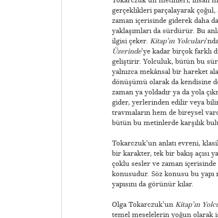
gerçeklikleri parçalayarak çoğu
zaman içerisinde giderek daha da
yaklaşımları da sürdürür. Bu anl
ilgisi çeker.
Kitap’ın Yolcuları
’nd
Üzerinde
’ye kadar birçok farklı 
geliştirir. Yolculuk, bütün bu sü
yalnızca mekânsal bir hareket ala
dönüşümü olarak da kendisine der
zaman ya yoldadır ya da yola çık
gider, yerlerinden edilir veya bil
travmaların hem de bireysel varo
bütün bu metinlerde karşılık bul
​Tokarczuk’un anlatı evreni, kla
bir karakter, tek bir bakış açısı 
çoklu sesler ve zaman içerisinde 
konusudur. Söz konusu bu yapı m
yapısını da görünür kılar.
Olga Tokarczuk’un
Kitap’ın Yolc
temel meselelerin yoğun olarak iş