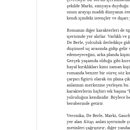
şekilde Marki, simyaya duyduğu ilg
onun arayışı maddi dünyanın ötes
kendi içindeki istençler ve dışarı 
Romanın diğer karakterleri de tı
içerisinde yer alırlar. Varlıklı v
De Berle, yolculuk ilerledikçe gid
düşünsel uç arasında gidip gelir 
edemeyeceğini, arka planda kişini
Gerçek yaşamda olduğu gibi kurm
hayal kırıklıkları kimi zaman kişi
romanda benzer bir süreç söz ko
çarpıcı figürü olarak ön plana çı
anlatının merkezine yerleşen bu k
karakterlerin hiçbiri tek başına
yolculuğun kendisidir. Böylece he
beraberinde getirir.
Veronika, De Berle, Marki, Gauc
yer alan
Kitap
, anlatı içerisinde 
metinleri çağrıştırır; diğer yan