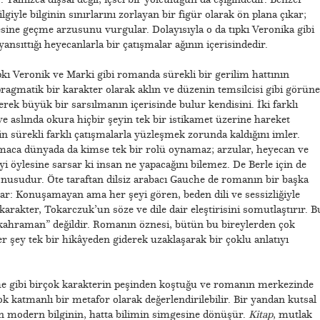
iyle bilginin sınırlarını zorlayan bir figür olarak ön plana çıkar;
ine geçme arzusunu vurgular. Dolayısıyla o da tıpkı Veronika gibi
yansıttığı heyecanlarla bir çatışmalar ağının içerisindedir.
pkı Veronik ve Marki gibi romanda sürekli bir gerilim hattının
e pragmatik bir karakter olarak aklın ve düzenin temsilcisi gibi görün
erek büyük bir sarsılmanın içerisinde bulur kendisini. İki farklı
ve aslında okura hiçbir şeyin tek bir istikamet üzerine hareket
n sürekli farklı çatışmalarla yüzleşmek zorunda kaldığını imler.
aca dünyada da kimse tek bir rolü oynamaz; arzular, heyecan ve
yi öylesine sarsar ki insan ne yapacağını bilemez. De Berle için de
nusudur. Öte taraftan dilsiz arabacı Gauche de romanın bir başka
kar: Konuşamayan ama her şeyi gören, beden dili ve sessizliğiyle
arakter, Tokarczuk’un söze ve dile dair eleştirisini somutlaştırır. B
 “kahraman” değildir. Romanın öznesi, bütün bu bireylerden çok
r şey tek bir hikâyeden giderek uzaklaşarak bir çoklu anlatıyı
he gibi birçok karakterin peşinden koştuğu ve romanın merkezinde
çok katmanlı bir metafor olarak değerlendirilebilir. Bir yandan kutsal
dan modern bilginin, hatta bilimin simgesine dönüşür.
Kitap
, mutlak