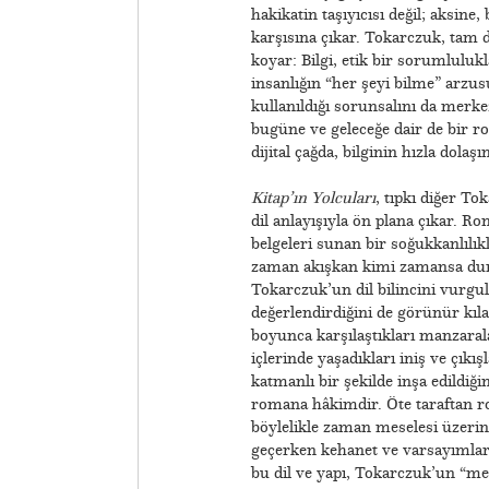
hakikatin taşıyıcısı değil; aksine
karşısına çıkar. Tokarczuk, tam 
koyar: Bilgi, etik bir sorumluluk
insanlığın “her şeyi bilme” arzu
kullanıldığı sorunsalını da merk
bugüne ve geleceğe dair de bir r
dijital çağda, bilginin hızla dola
Kitap’ın Yolcuları
, tıpkı diğer T
dil anlayışıyla ön plana çıkar. R
belgeleri sunan bir soğukkanlılıkl
zaman akışkan kimi zamansa durağ
Tokarczuk’un dil bilincini vurgu
değerlendirdiğini de görünür kıl
boyunca karşılaştıkları manzaral
içlerinde yaşadıkları iniş ve çıkı
katmanlı bir şekilde inşa edildiğin
romana hâkimdir. Öte taraftan ro
böylelikle zaman meselesi üzerine
geçerken kehanet ve varsayımları
bu dil ve yapı, Tokarczuk’un “mer