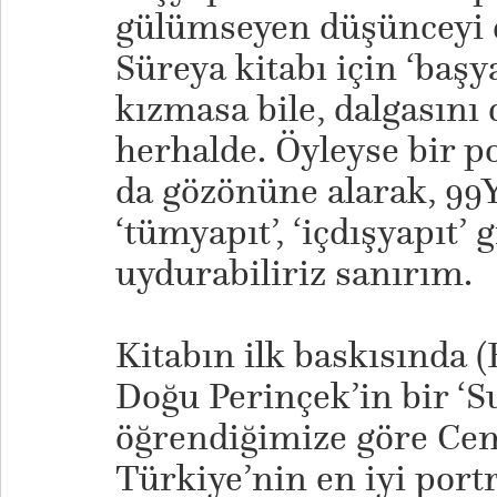
gülümseyen düşünceyi
Süreya kitabı için ‘baş
kızmasa bile, dalgasını 
herhalde. Öyleyse bir p
da gözönüne alarak, 99Yü
‘tümyapıt’, ‘içdışyapıt’ 
uydurabiliriz sanırım.
Kitabın ilk baskısında 
Doğu Perinçek’in bir ‘S
öğrendiğimize göre Cem
Türkiye’nin en iyi port