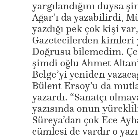
yargılandığını duysa ş
Ağar’ı da yazabilirdi, M
yazdığı pek çok kişi var,
Gazetecilerden kimleri 
Doğrusu bilemedim. Çeti
şimdi oğlu Ahmet Altan’
Belge’yi yeniden yazac
Bülent Ersoy’u da mutla
yazardı. “Sanatçı olmay
yazısında onun yürekli
Süreya’dan çok Ece Ayha
cümlesi de vardır o yazı