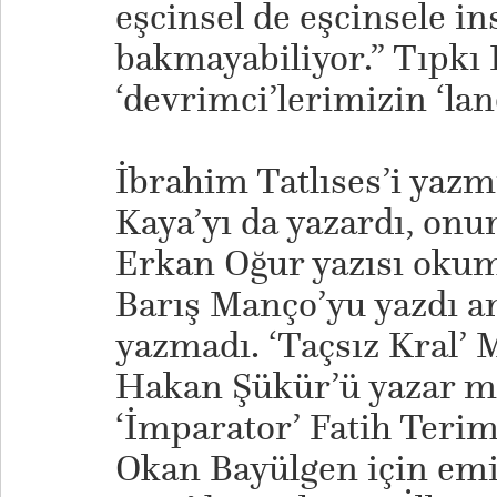
eşcinsel de eşcinsele in
bakmayabiliyor.” Tıpkı 
‘devrimci’lerimizin ‘lan
İbrahim Tatlıses’i yazm
Kaya’yı da yazardı, onu
Erkan Oğur yazısı okum
Barış Manço’yu yazdı 
yazmadı. ‘Taçsız Kral’ 
Hakan Şükür’ü yazar m
‘İmparator’ Fatih Terim’
Okan Bayülgen için emin