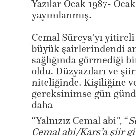
Yazılar Ocak 1987- Ocak
yayımlanmış.
Cemal Süreya’yı yitireli
büyük şairlerindendi am
sağlığında görmediği bir
oldu. Düzyazıları ve şiir
niteliğinde. Kişiliğine v
gereksinimse gün günde
daha
“Yalnızız Cemal abi”, “
S
Cemal abi/Kars’a şiir gi