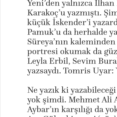
Yeni’den yalnızca İlhan 
Karakoç’u yazmıştı. Şim
küçük İskender’i yazard
Pamuk’u da herhalde ya
Süreya’nın kaleminden b
portresi okumak da güz
Leyla Erbil, Sevim Burak
yazsaydı. Tomris Uyar:
Ne yazık ki yazabileceği 
yok şimdi. Mehmet Ali A
Aybar’ın karşılığı da yok