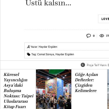
Üstü kalsın...
LOVE
0
77
Yazar:
Haydar Ergülen
Tag:
Cemal Süreya
,
Haydar Ergülen
Proje Telif Hakkı B
Küresel
Göğe Açılan
Yayıncılığın
Defterler:
Asya’daki
Çizgiden
Buluşma
Kelimelere
Noktası: Taipei
Uluslararası
Kitap Fuarı