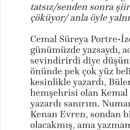
tatsız/senden sonra şii
çöküyor/ anla öyle yalnı
Cemal Süreya Portre-İ
günümüzde yazsaydı, ac
sevindirirdi diye düşü
önünde pek çok yüz bel
kesinlikle yazardı, Büle
hemşehrisi olan Kemal 
yazardı sanırım. Numa
Kenan Evren, sondan bi
olacakmış, ama yazmam