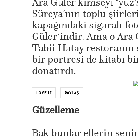
Ara Güler kimseyi ‘yüz
Süreya’nın toplu şiirler
kapağındaki sigaralı fot
Güler’indir. Ama o Ara G
Tabii Hatay restoranın
bir portresi de kitabı 
donatırdı.
LOVE IT
PAYLAŞ
Güzelleme
Bak bunlar ellerin seni