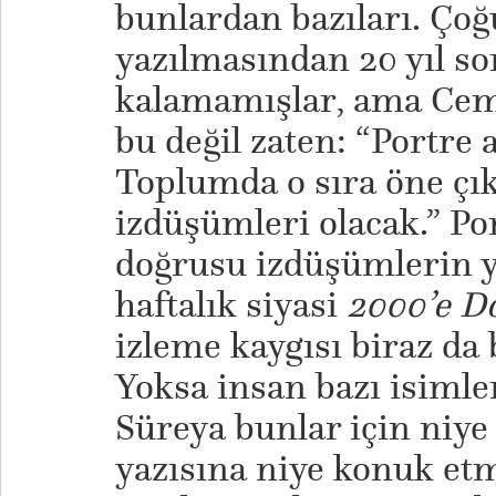
bunlardan bazıları. Çoğ
yazılmasından 20 yıl so
kalamamışlar, ama Cema
bu değil zaten: “Portre 
Toplumda o sıra öne çı
izdüşümleri olacak.” Po
doğrusu izdüşümlerin y
haftalık siyasi
2000’e D
izleme kaygısı biraz da
Yoksa insan bazı isimle
Süreya bunlar için niy
yazısına niye konuk etm