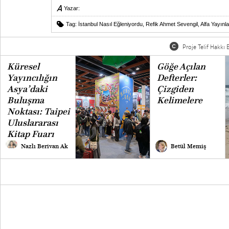
Yazar:
Tag:
İstanbul Nasıl Eğleniyordu
,
Refik Ahmet Sevengil
,
Alfa Yayınla
Proje Telif Hakkı B
Küresel
Göğe Açılan
Yayıncılığın
Defterler:
Asya’daki
Çizgiden
Buluşma
Kelimelere
Noktası: Taipei
Uluslararası
Kitap Fuarı
Nazlı Berivan Ak
Betül Memiş