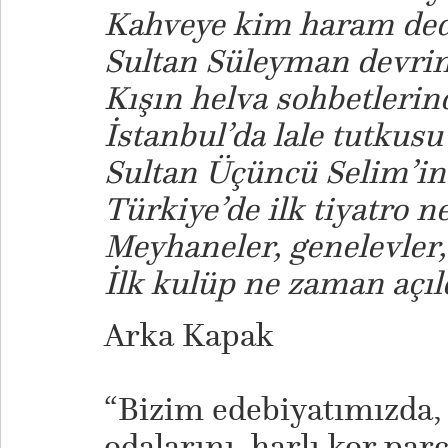
Kahveye kim haram ded
Sultan Süleyman devrini
Kışın helva sohbetlerin
İstanbul’da lale tutkusu
Sultan Üçüncü Selim’in 
Türkiye’de ilk tiyatro n
Meyhaneler, genelevler, 
İlk kulüp ne zaman açıl
Arka Kapak
“Bizim edebiyatımızda, b
odalarını, harlı kor par