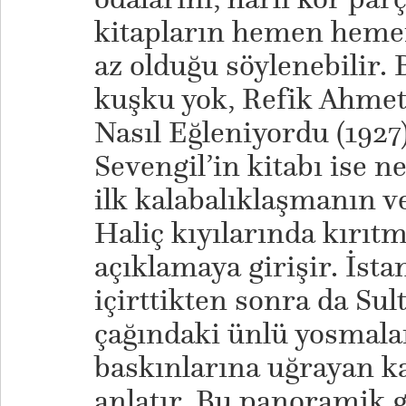
kitapların hemen heme
az olduğu söylenebilir. 
kuşku yok, Refik Ahmet 
Nasıl Eğleniyordu (1927) 
Sevengil’in kitabı ise ne
ilk kalabalıklaşmanın v
Haliç kıyılarında kırıt
açıklamaya girişir. İsta
içirttikten sonra da Su
çağındaki ünlü yosmalar
baskınlarına uğrayan 
anlatır. Bu panoramik g