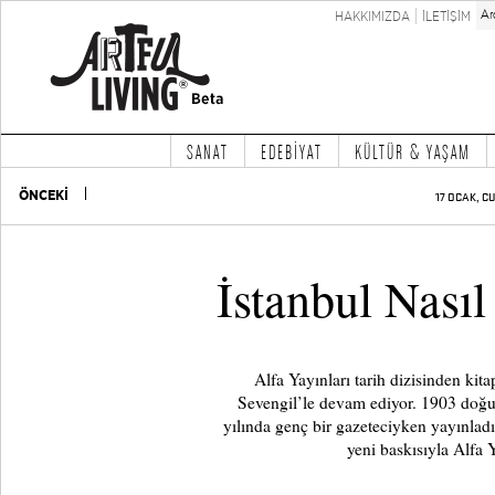
HAKKIMIZDA
İLETİŞİM
SANAT
EDEBİYAT
KÜLTÜR & YAŞAM
ÖNCEKİ
17 OCAK, C
İstanbul Nası
Alfa Yayınları tarih dizisinden ki
Sevengil’le devam ediyor. 1903 doğ
yılında genç bir gazeteciyken yayınladığ
yeni baskısıyla Alfa Y