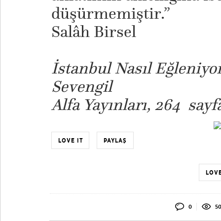
düşürmemiştir.”
Salâh Birsel
İstanbul Nasıl Eğleniyo
Sevengil
Alfa Yayınları, 264 sayf
LOVE IT
PAYLAŞ
LOVE
0
50