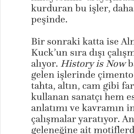
kurduran bu işler, daha 
peşinde.
​Bir sonraki katta ise A
Kuck’un sıra dışı çalışm
alıyor.
History is Now
ba
gelen işlerinde çimento,
tahta, altın, cam gibi f
kullanan sanatçı hem e
anlatımı ve kavramın inc
çalışmalar yaratıyor. An
geleneğine ait motifler