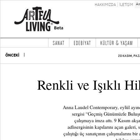
HAKKIMIZDA
İLETİŞİM
SANAT
EDEBİYAT
KÜLTÜR & YAŞAM
ÖNCEKİ
20 KASIM, PAZ
Renkli ve Işıklı H
Anna Laudel Contemporary, eylül ayınd
sergisi “Geçmiş Günümüzle Buluşu
çalışmaya imza attı. 9 Kasım akşam
adlısergisinin kapılarını açan galeri,
çalıştığı üç sanatçının çalışmalarını bir 