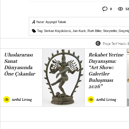
0
52
Yazar:
Ayşegül Tabak
Tag:
Serkan Küçüközcü
,
Jan Kuck
,
Ruth Biller
,
Storyteller
,
Geçmiş
Proje Telif Hakkı B
Uluslararası
Rekabet Yerine
Sanat
Dayanışma:
Dünyasında
“Art Show:
Öne Çıkanlar
Galeriler
Buluşması
2026”
Artful Living
Artful Living