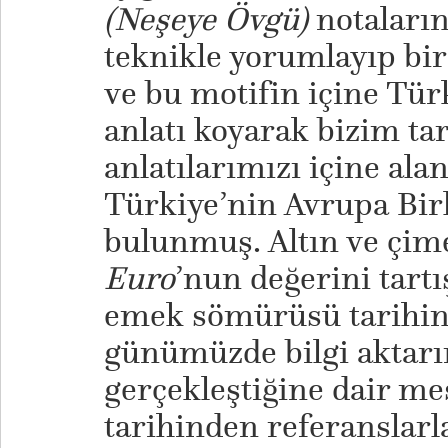
(Neşeye Övgü)
notaların
teknikle yorumlayıp bi
ve bu motifin içine Tür
anlatı koyarak bizim ta
anlatılarımızı içine ala
Türkiye’nin Avrupa Birli
bulunmuş. Altın ve çime
Euro
’nun değerini tartı
emek sömürüsü tarihin
günümüzde bilgi aktarı
gerçekleştiğine dair mes
tarihinden referanslarl