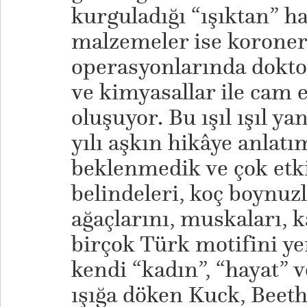
kurguladığı “ışıktan” ha
malzemeler ise koroner
operasyonlarında doktor
ve kimyasallar ile cam 
oluşuyor. Bu ışıl ışıl y
yılı aşkın hikâye anlat
beklenmedik ve çok etki
belindeleri, koç boynuzl
ağaçlarını, muskaları, k
birçok Türk motifini y
kendi “kadın”, “hayat” v
ışığa döken Kuck, Beet