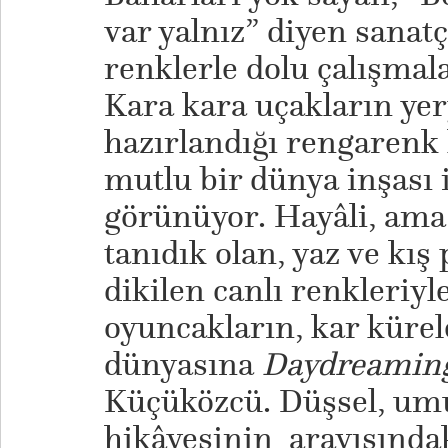
var yalnız” diyen sanat
renklerle dolu çalışmal
Kara kara uçakların y
hazırlandığı rengarenk 
mutlu bir dünya inşası iç
görünüyor. Hayâli, ama 
tanıdık olan, yaz ve kış
dikilen canlı renkleriyl
oyuncakların, kar kürel
dünyasına
Daydreamin
Küçüközcü. Düşsel, umu
hikâyesinin arayışında