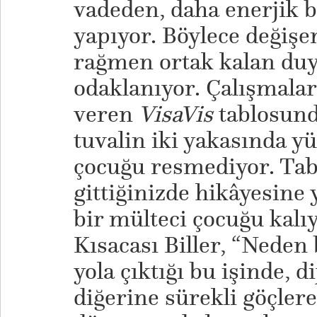
vadeden, daha enerjik b
yapıyor. Böylece değiş
rağmen ortak kalan duy
odaklanıyor. Çalışmalar
veren
VisaVis
tablosund
tuvalin iki yakasında y
çocuğu resmediyor. Tabl
gittiğinizde hikâyesine
bir mülteci çocuğu kalıy
Kısacası Biller, “Nede
yola çıktığı bu işinde, d
diğerine sürekli göçler