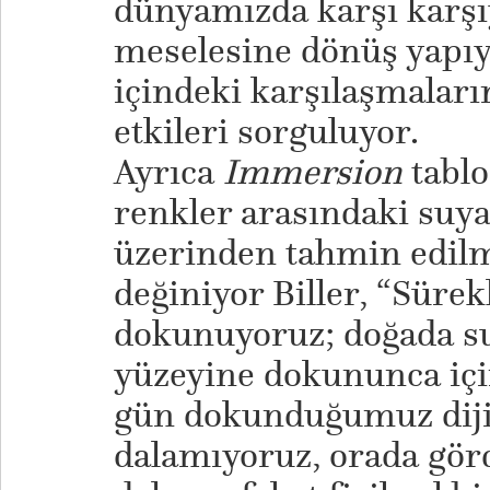
dünyamızda karşı karşı
meselesine dönüş yapıyo
içindeki karşılaşmaları
etkileri sorguluyor.
Ayrıca
Immersion
tabl
renkler arasındaki suy
üzerinden tahmin edilm
değiniyor Biller, “Sürekl
dokunuyoruz; doğada s
yüzeyine dokununca içi
gün dokunduğumuz dijit
dalamıyoruz, orada gör