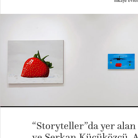
hikâye evren
“Storyteller”da yer alan
ve Serkan Küçüközcü, 