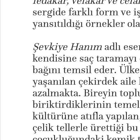
fedakar, vefakar ve cefa
sergide farklı form ve i
yansıtıldığı örnekler ol
Şevkiye Hanım
adlı ese
kendisine saç taramayı 
bağını temsil eder. Ülk
yaşanılan çekirdek aile
azalmakta. Bireyin topl
biriktirdiklerinin temel
kültürüne atıfla yapılan
çelik tellerle ürettiği b
çocukluğundaki kemik 