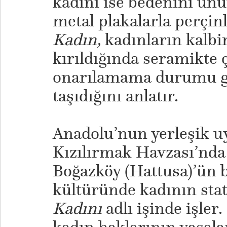
kadını ise bedenini unu
metal plakalarla perçin
Kadın,
kadınların kalbi
kırıldığında seramikte 
onarılamama durumu gib
taşıdığını anlatır.
​Anadolu’nun yerleşik u
Kızılırmak Havzası’nd
Boğazköy (Hattusa)’ün b
kültüründe kadının sta
Kadını
adlı işinde işler