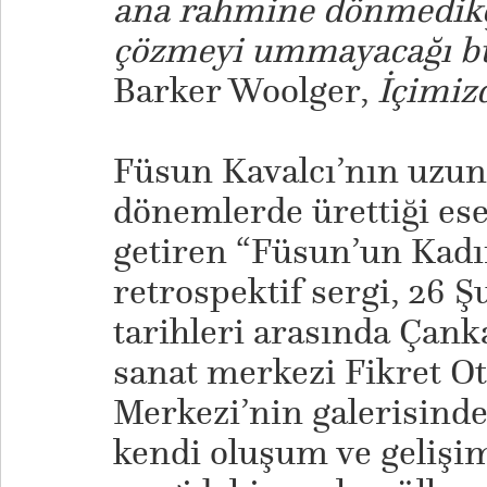
ana rahmine dönmedikçe
çözmeyi ummayacağı b
Barker Woolger,
İçimiz
Füsun Kavalcı’nın uzun 
dönemlerde ürettiği ese
getiren “Füsun’un Kadın
retrospektif sergi, 26 
tarihleri arasında Çanka
sanat merkezi Fikret O
Merkezi’nin galerisinde
kendi oluşum ve gelişim