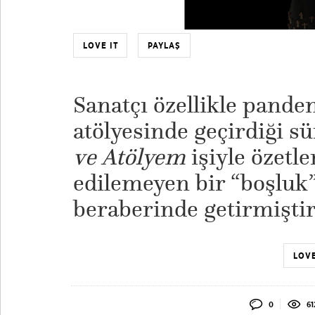
LOVE IT
PAYLAŞ
Sanatçı özellikle pand
atölyesinde geçirdiği s
ve Atölyem
işiyle özetle
edilemeyen bir “boşluk” 
beraberinde getirmiştir
LOVE
0
61