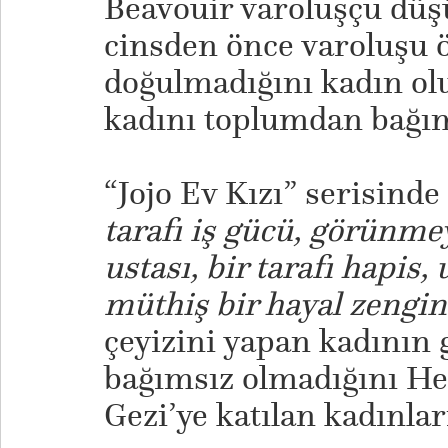
Beavouir varoluşçu düş
cinsden önce varoluşu ö
doğulmadığını kadın o
kadını toplumdan bağ
​“Jojo Ev Kızı” serisinde
tarafı iş gücü, görünme
ustası, bir tarafı hapi
müthiş bir hayal zengi
çeyizini yapan kadının 
bağımsız olmadığını Hes
Gezi’ye katılan kadınları