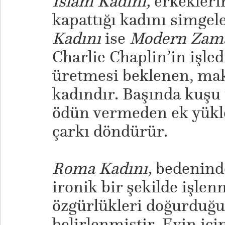
İslam Kadını,
erkekleri
kapattığı kadını simge
Kadını
ise
Modern Zam
Charlie Chaplin’in işledi
üretmesi beklenen, m
kadındır. Başında kuşu 
ödün vermeden ek yükler
çarkı döndürür.
Roma Kadını,
bedeninde
ironik bir şekilde işlen
özgürlükleri doğurduğu
belirlenmiştir. Evin içi