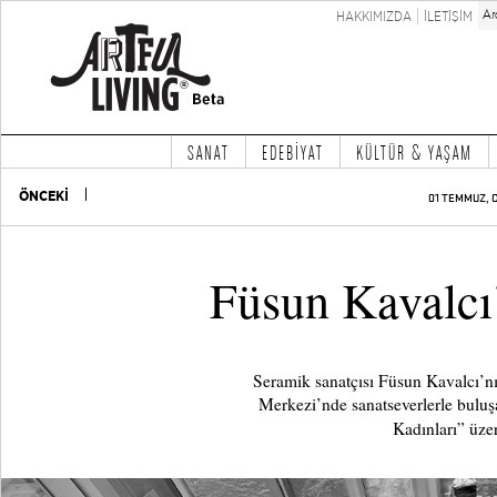
HAKKIMIZDA
İLETİŞİM
SANAT
EDEBİYAT
KÜLTÜR & YAŞAM
ÖNCEKİ
01 TEMMUZ, 
Füsun Kavalcı
Seramik sanatçısı Füsun Kavalcı’n
Merkezi’nde sanatseverlerle buluşa
Kadınları” üzer