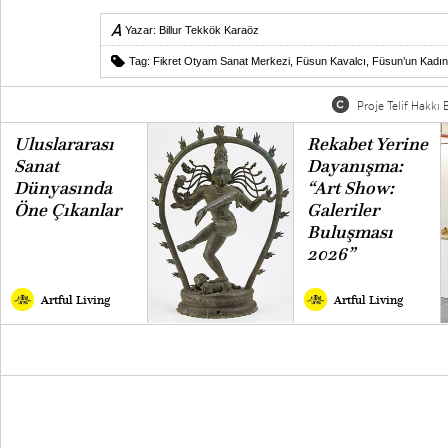
Yazar:
Billur Tekkök Karaöz
Tag:
Fikret Otyam Sanat Merkezi
,
Füsun Kavalcı
,
Füsun’un Kadınl
Proje Telif Hakkı B
Uluslararası
Rekabet Yerine
Sanat
Dayanışma:
Dünyasında
“Art Show:
Öne Çıkanlar
Galeriler
Buluşması
2026”
Artful Living
Artful Living