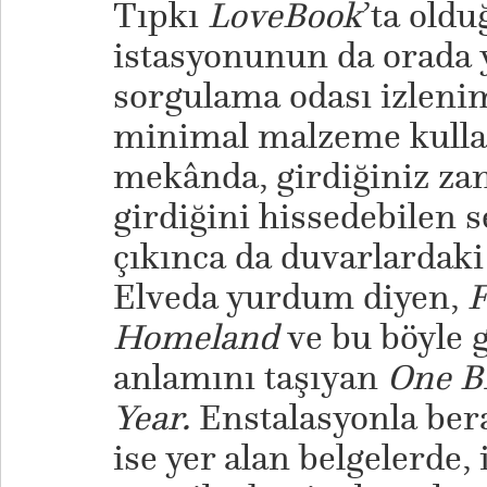
Tıpkı
LoveBook
’ta oldu
istasyonunun da orada ye
sorgulama odası izlenim
minimal malzeme kulla
mekânda, girdiğiniz zam
girdiğini hissedebilen s
çıkınca da duvarlardaki 
Elveda yurdum diyen,
F
Homeland
ve bu böyle 
anlamını taşıyan
One Bi
Year.
Enstalasyonla bera
ise yer alan belgelerde, 