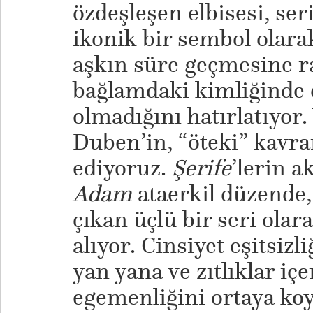
özdeşleşen elbisesi, ser
ikonik bir sembol olarak 
aşkın süre geçmesine 
bağlamdaki kimliğinde ç
olmadığını hatırlatıyor.
Duben’in, “öteki” kavra
ediyoruz.
Şerife
’lerin a
Adam
ataerkil düzende,
çıkan üçlü bir seri olara
alıyor. Cinsiyet eşitsiz
yan yana ve zıtlıklar içe
egemenliğini ortaya ko