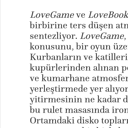
LoveGame
ve
LoveBoo
birbirine ters düşen at
sentezliyor.
LoveGame
,
konusunu, bir oyun üze
Kurbanların ve katiller
kupürlerinden alınan po
ve kumarhane atmosfer
yerleştirmede yer alıyo
yitirmesinin ne kadar d
bu rulet masasında iron
Ortamdaki disko topları