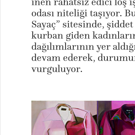
inen rahatsız edici loş ı
odası niteliği taşıyor. B
Sayaç” sitesinde, şidde
kurban giden kadınların
dağılımlarının yer aldığ
devam ederek, durumun 
vurguluyor.