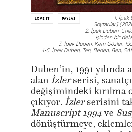
1. İpek
LOVE IT
PAYLAŞ
Soytarılar] (2020
2. İpek Duben, Chil
işinden bir det
3. İpek Duben, Kem Gözler, 19
​4-5. İpek Duben, Ten, Beden, Ben, SAL
Duben’in, 1991 yılında a
alan
İzler
serisi, sanatç
değişimindeki kırılma o
çıkıyor.
İzler
serisini ta
Manuscript 1994
ve
Su
dönüştürmeye, ekleml