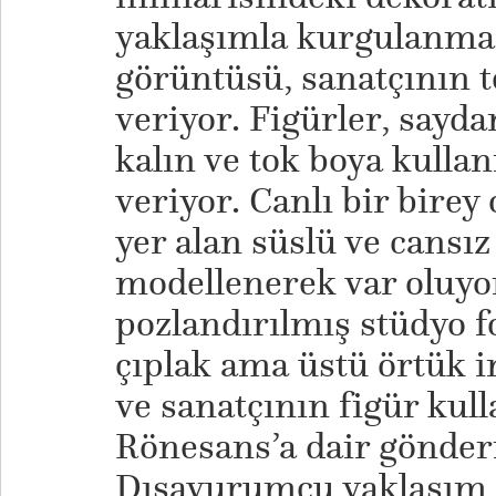
yaklaşımla kurgulanmas
görüntüsü, sanatçının te
veriyor. Figürler, sayda
kalın ve tok boya kullan
veriyor. Canlı bir birey
yer alan süslü ve cansız
modellenerek var oluyor
pozlandırılmış stüdyo fo
çıplak ama üstü örtük i
ve sanatçının figür kul
Rönesans’a dair gönder
Dışavurumcu yaklaşım, 