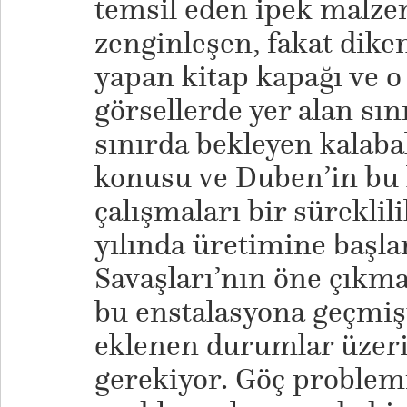
temsil eden ipek malze
zenginleşen, fakat dike
yapan kitap kapağı ve o 
görsellerde yer alan sı
sınırda bekleyen kalaba
konusu ve Duben’in bu 
çalışmaları bir süreklili
yılında üretimine başla
Savaşları’nın öne çıkmas
bu enstalasyona geçmi
eklenen durumlar üze
gerekiyor. Göç problemi