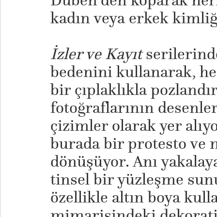
Duben’den koparak herh
kadın veya erkek kimli
İzler ve Kayıt
serilerind
bedenini kullanarak, he
bir çıplaklıkla pozlandır
fotoğraflarının desenleri
çizimler olarak yer alıy
burada bir protesto ve 
dönüşüyor. Anı yakalay
tinsel bir yüzleşme sun
özellikle altın boya kul
mimarisindeki dekorati