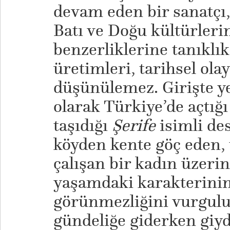
devam eden bir sanatçı,
Batı ve Doğu kültürlerin
benzerliklerine tanıklı
üretimleri, tarihsel ol
düşünülemez. Girişte ye
olarak Türkiye’de açtığı
taşıdığı
Şerife
isimli des
köyden kente göç eden, 
çalışan bir kadın üzeri
yaşamdaki karakterini
görünmezliğini vurguluy
gündeliğe giderken giyd