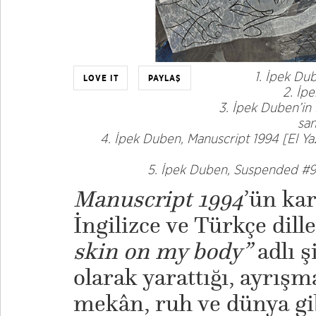
1. İpek Dub
LOVE IT
PAYLAŞ
2. İpe
3. İpek Duben’in
san
4. İpek Duben, Manuscript 1994 [El Ya
​5. İpek Duben, Suspended #9 
Manuscript 1994
’ün kar
İngilizce ve Türkçe dill
skin on my body”
adlı ş
olarak yarattığı, ayrışm
mekân, ruh ve dünya gi