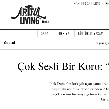
HAKKIMIZDA
İLETİŞİM
SANAT
EDEBİYAT
KÜLTÜR & YAŞAM
ÖNCEKİ
01 ŞUBAT, S
Çok Sesli Bir Koro:
İpek Duben’in kırk yılı aşan sanat üret
başındaki resim ve desenlerinden 202
birçok eserini bir araya getiren kapsa
bir y