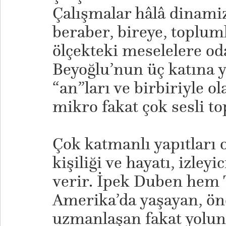
Çalışmalar hâlâ dinam
beraber, bireye, toplum
ölçekteki meselelere oda
Beyoğlu’nun üç katına y
“an”ları ve birbiriyle o
mikro fakat çok sesli t
Çok katmanlı yapıtları 
kişiliği ve hayatı, izley
verir. İpek Duben hem 
Amerika’da yaşayan, ön
uzmanlaşan fakat yoluna