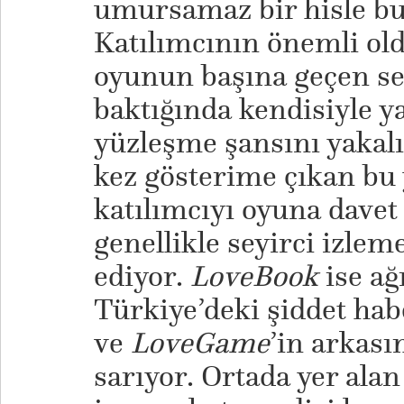
umursamaz bir hisle bun
Katılımcının önemli ol
oyunun başına geçen se
baktığında kendisiyle yan
yüzleşme şansını yakalı
kez gösterime çıkan bu 
katılımcıyı oyuna dave
genellikle seyirci izlem
ediyor.
LoveBook
ise ağı
Türkiye’deki şiddet hab
ve
LoveGame
’in arkası
sarıyor. Ortada yer ala