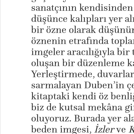
sanatçının kendisinden 
düşünce kalıpları yer al
bir özne olarak düşünün
öznenin etrafında topl
imgeler aracılığıyla bir 
oluşan bir düzenleme ka
Yerleştirmede, duvarlar 
sarmalayan Duben’in çeş
kitaptaki kendi öz benli
biz de kutsal mekâna gi
oluyoruz. Burada yer ala
beden imgesi,
İzler
ve
K