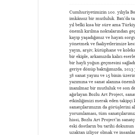
Cumhuriyetimizin 100. yılıyla Bozl
imkânsız bir mutluluk. Batı’da t
yıl belki kısa bir süre ama Türk
önemli kırılma noktalarından geçt
kayıp yaşadığımız ve hayatı sor
yönetmek ve faaliyetlerimize kesi
yayın, arşiv, kütüphane ve koleks
bir ekiple, arkamızda kalıcı eser
bir hayli yoğun geçmesini sağladı.
geriye dönüp baktığımızda, 2013
38 sanat yayını ve 15 binin üzeri
yazımına ve sanat alanına öneml
inanılmaz bir mutluluk ve son der
ağırlayan Bozlu Art Project, sanat
etkinliğimizi merak eden takipçi 
sanatçılarımızın da görüşlerini a
yorumlaması, tüm sanatçılarımız 
hissi, Bozlu Art Project’in sanatç
eski dostların bu tarihi dokunun
uzaktan izliyor olmak ve insanl