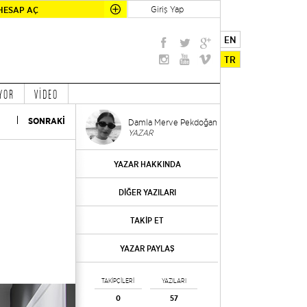
Giriş Yap
HESAP AÇ
EN
TR
YOR
VİDEO
SONRAKİ
Damla Merve Pekdoğan
YAZAR
YAZAR HAKKINDA
DİĞER YAZILARI
TAKİP ET
YAZAR PAYLAŞ
TAKİPÇİLERİ
YAZILARI
0
57