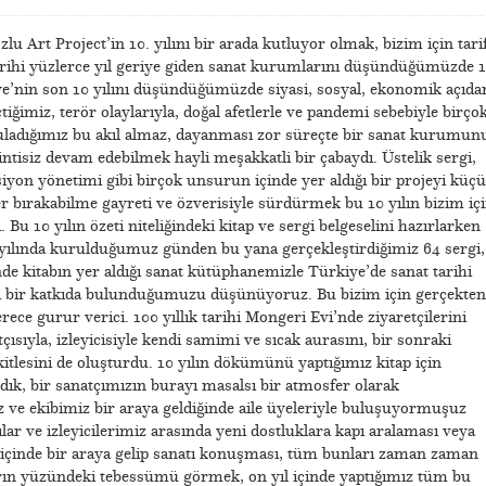
u Art Project’in 10. yılını bir arada kutluyor olmak, bizim için tarif
arihi yüzlerce yıl geriye giden sanat kurumlarını düşündüğümüzde 
iye’nin son 10 yılını düşündüğümüzde siyasi, sosyal, ekonomik açıda
iğimiz, terör olaylarıyla, doğal afetlerle ve pandemi sebebiyle birço
guladığımız bu akıl almaz, dayanması zor süreçte bir sanat kurumun
ntisiz devam edebilmek hayli meşakkatli bir çabaydı. Üstelik sergi,
iyon yönetimi gibi birçok unsurun içinde yer aldığı bir projeyi küç
ler bırakabilme gayreti ve özverisiyle sürdürmek bu 10 yılın bizim iç
 Bu 10 yılın özeti niteliğindeki kitap ve sergi belgeselini hazırlarken
 yılında kurulduğumuz günden bu yana gerçekleştirdiğimiz 64 sergi,
nde kitabın yer aldığı sanat kütüphanemizle Türkiye’de sanat tarihi
i bir katkıda bulunduğumuzu düşünüyoruz. Bu bizim için gerçekten
ece gurur verici. 100 yıllık tarihi Mongeri Evi’nde ziyaretçilerini
çısıyla, izleyicisiyle kendi samimi ve sıcak aurasını, bir sonraki
kitlesini de oluşturdu. 10 yılın dökümünü yaptığımız kitap için
ldık, bir sanatçımızın burayı masalsı bir atmosfer olarak
ve ekibimiz bir araya geldiğinde aile üyeleriyle buluşuyormuşuz
ılar ve izleyicilerimiz arasında yeni dostluklara kapı aralaması veya
 içinde bir araya gelip sanatı konuşması, tüm bunları zaman zaman
arın yüzündeki tebessümü görmek, on yıl içinde yaptığımız tüm bu