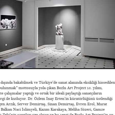
n dışında bakabilmek ve Türkiye’de sanat alanında eksikliği hissedilen
bulunmak” mottosuyla yola çıkan Bozlu Art Project 10. yılını,
çalışmalar yaptığı ve ortak bir ideali paylaştığı sanatçıların
rgi ile kutluyor. Dr. Özlem İnay Erten’in küratörlüğünü üstlendiği
İlgen Arzık, Server Demirtaş, Sinan Demirtaş, Evren Erol, Murat
 Balkan Naci İslimyeli, Kazım Karakaya, Meliha Sözeri, Gamze
ki’nin yapıtları yer alıyor ve bu sergi ile Bozlu Art Project’in on