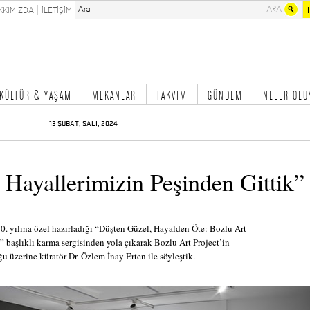
KKIMIZDA
İLETİŞİM
KÜLTÜR & YAŞAM
MEKANLAR
TAKVİM
GÜNDEM
NELER OLU
13 ŞUBAT, SALI, 2024
e Hayallerimizin Peşinden Gittik”
10. yılına özel hazırladığı “Düşten Güzel, Hayalden Öte: Bozlu Art
ı” başlıklı karma sergisinden yola çıkarak Bozlu Art Project’in
u üzerine küratör Dr. Özlem İnay Erten ile söyleştik.