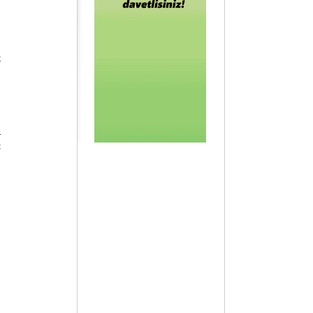
k
i
t