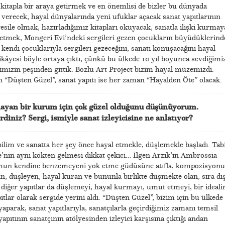
r kitapla bir araya getirmek ve en önemlisi de bizler bu dünyada
verecek, hayal dünyalarında yeni ufuklar açacak sanat yapıtlarının
sile olmak, hazırladığımız kitapları okuyacak, sanatla ilişki kurmay
al etmek, Mongeri Evi’ndeki sergileri gezen çocukların büyüdüklerind
a kendi çocuklarıyla sergileri gezeceğini, sanatı konuşacağını hayal
ikâyesi böyle ortaya çıktı, çünkü bu ülkede 10 yıl boyunca sevdiğimi
erimizin peşinden gittik. Bozlu Art Project bizim hayal müzemizdi.
 “Düşten Güzel”, sanat yapıtı ise her zaman “Hayalden Öte” olacak.
utlayan bir kurum için çok güzel olduğunu düşünüyorum.
rdiniz? Sergi, ismiyle sanat izleyicisine ne anlatıyor?
ilim ve sanatta her şey önce hayal etmekle, düşlemekle başladı. Tabi
’nin aynı kökten gelmesi dikkat çekici… İlgen Arzık’ın Ambrossia
lumun kendine benzemeyeni yok etme güdüsüne atıfla, kompozisyon
n, düşleyen, hayal kuran ve bununla birlikte düşmekte olan, sıra dış
i diğer yapıtlar da düşlemeyi, hayal kurmayı, umut etmeyi, bir ideali
tlar olarak sergide yerini aldı. “Düşten Güzel”, bizim için bu ülkede
yaparak, sanat yapıtlarıyla, sanatçılarla geçirdiğimiz zamanı temsil
apıtının sanatçının atölyesinden izleyici karşısına çıktığı andan