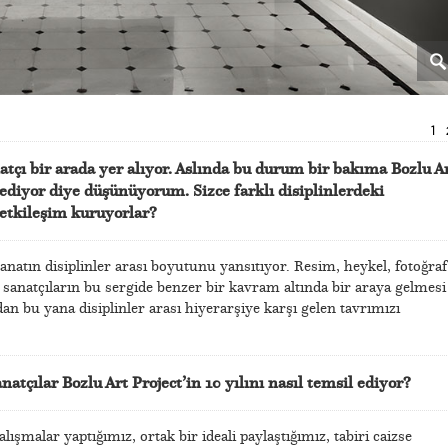
1
atçı bir arada yer alıyor. Aslında bu durum bir bakıma Bozlu A
ediyor diye düşünüyorum. Sizce farklı disiplinlerdeki
r etkileşim kuruyorlar?
sanatın disiplinler arası boyutunu yansıtıyor. Resim, heykel, fotoğraf
en sanatçıların bu sergide benzer bir kavram altında bir araya gelmesi
n bu yana disiplinler arası hiyerarşiye karşı gelen tavrımızı
anatçılar Bozlu Art Project’in 10 yılını nasıl temsil ediyor?
lışmalar yaptığımız, ortak bir ideali paylaştığımız, tabiri caizse