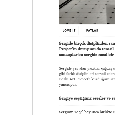
LOVE IT
PAYLAŞ
Sergide birçok disiplinden san
Project’in duruşunu da temsil 
sanatçılar bu sergide nasıl bi
Sergide yer alan yapıtlar çağdaş 
gibi farklı disiplinleri temsil ed
Bozlu Art Project’i kurduğumuzda
yansıtıyor.
Sergiye seçtiğiniz eserler ve s
Serginin 10 yıl boyunca birlikte ça