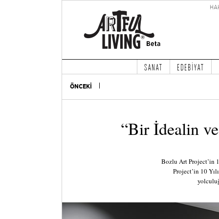
HA
SANAT
EDEBİYAT
ÖNCEKİ
“Bir İdealin v
Bozlu Art Project’in 
Project’in 10 Yıl
yolculuğ