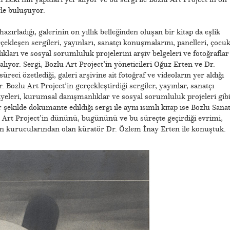
iyle buluşuyor.
hazırladığı, galerinin on yıllık belleğinden oluşan bir kitap da eşlik
rçekleşen sergileri, yayınları, sanatçı konuşmalarını, panelleri, çocu
kları ve sosyal sorumluluk projelerini arşiv belgeleri ve fotoğraflar
 alıyor. Sergi, Bozlu Art Project’in yöneticileri Oğuz Erten ve Dr.
reci özetlediği, galeri arşivine ait fotoğraf ve videoların yer aldığı
. Bozlu Art Project’in gerçekleştirdiği sergiler, yayınlar, sanatçı
lyeleri, kurumsal danışmanlıklar ve sosyal sorumluluk projeleri gib
r şekilde dokümante edildiği sergi ile aynı isimli kitap ise Bozlu Sana
 Art Project’in dününü, bugününü ve bu süreçte geçirdiği evrimi,
in kurucularından olan küratör Dr. Özlem İnay Erten ile konuştuk.