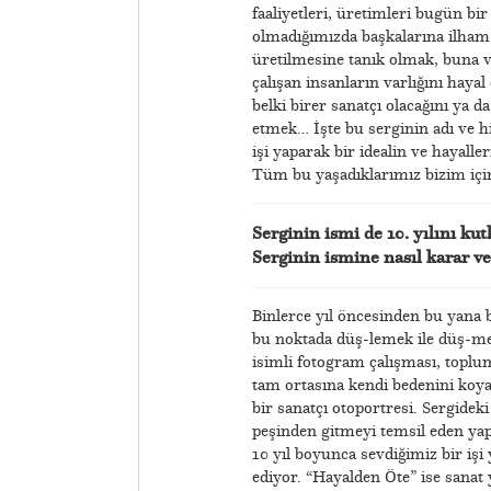
faaliyetleri, üretimleri bugün bi
olmadığımızda başkalarına ilham 
üretilmesine tanık olmak, buna ve
çalışan insanların varlığını hay
belki birer sanatçı olacağını ya d
etmek… İşte bu serginin adı ve h
işi yaparak bir idealin ve hayall
Tüm bu yaşadıklarımız bizim için
Serginin ismi de 10. yılını k
Serginin ismine nasıl karar ve
Binlerce yıl öncesinden bu yana b
bu noktada düş-lemek ile düş-me
isimli fotogram çalışması, top
tam ortasına kendi bedenini koya
bir sanatçı otoportresi. Sergidek
peşinden gitmeyi temsil eden yapı
10 yıl boyunca sevdiğimiz bir işi 
ediyor. “Hayalden Öte” ise sanat y