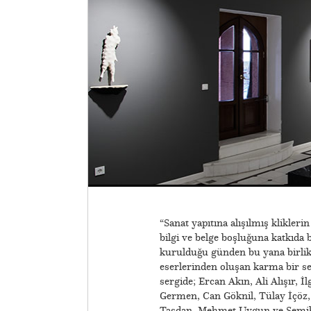
“Sanat yapıtına alışılmış klikleri
bilgi ve belge boşluğuna katkıda 
kurulduğu günden bu yana birlikte 
eserlerinden oluşan karma bir se
sergide; Ercan Akın, Ali Alışır, 
Germen, Can Göknil, Tülay İçöz,
Taşdan, Mehmet Uygun ve Semih Ze