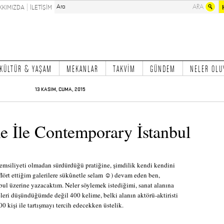
KKIMIZDA
İLETİŞİM
KÜLTÜR & YAŞAM
MEKANLAR
TAKVİM
GÜNDEM
NELER OLU
13 KASIM, CUMA, 2015
e İle Contemporary İstanbul
temsiliyeti olmadan sürdürdüğü pratiğine, şimdilik kendi kendini
flört ettiğim galerilere sükûnetle selam ☺) devam eden ben,
ul üzerine yazacaktım. Neler söylemek istediğimi, sanat alanına
eri düşündüğümde değil 400 kelime, belki alanın aktörü-aktiristi
00 kişi ile tartışmayı tercih edecekken üstelik.