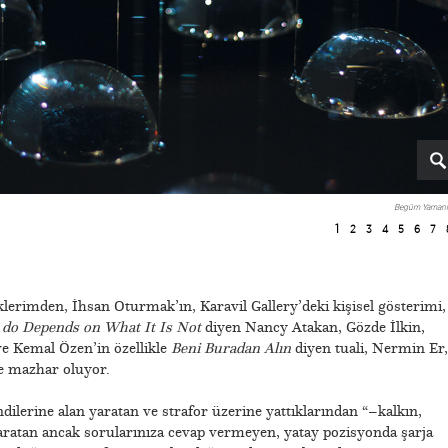
Begüm Yamanl
1
2
3
4
5
6
7
iklerimden, İhsan Oturmak’ın, Karavil Gallery’deki kişisel gösterimi,
do Depends on What It Is Not
diyen Nancy Atakan, Gözde İlkin,
e Kemal Özen’in özellikle
Beni Buradan Alın
diyen tuali, Nermin Er,
ye mazhar oluyor.
dilerine alan yaratan ve strafor üzerine yattıklarından “–kalkın,
ratan ancak sorularınıza cevap vermeyen, yatay pozisyonda şarja