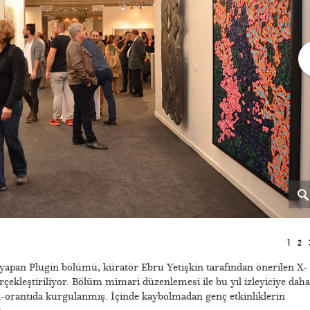
1
2
 yapan Plugin bölümü, küratör Ebru Yetişkin tarafından önerilen X-
çekleştiriliyor. Bölüm mimari düzenlemesi ile bu yıl izleyiciye daha
n-orantıda kurgulanmış. İçinde kaybolmadan genç etkinliklerin