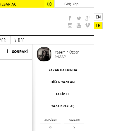
Giriş Yap
HESAP AÇ
EN
TR
YOR
VİDEO
SONRAKİ
Yasemin Özcan
YAZAR
YAZAR HAKKINDA
DİĞER YAZILARI
TAKİP ET
YAZAR PAYLAŞ
TAKİPÇİLERİ
YAZILARI
0
5