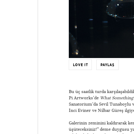
LOVE IT
PAYLAŞ
Bu üç saatlik turda karşılaşabild
Pi Artworks’de
What Something 
Sanatorium’da Sevil Tunaboylu v
İnci Eviner ve Nilbar Güreş ilgi
Galerinin zeminini kaldırarak ken
üşüteceksiniz!” deme duygusu ya