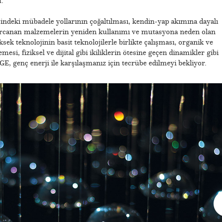
.
ndeki mübadele yollarının çoğaltılması, kendin-yap akımına dayalı
 harcanan malzemelerin yeniden kullanımı ve mutasyona neden olan
ksek teknolojinin basit teknolojilerle birlikte çalışması, organik ve
esi, fiziksel ve dijital gibi ikiliklerin ötesine geçen dinamikler gibi
, genç enerji ile karşılaşmanız için tecrübe edilmeyi bekliyor.