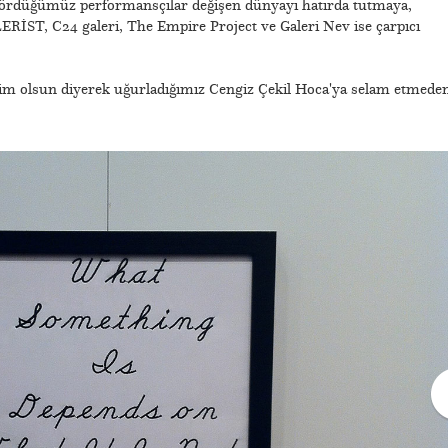
en gördüğümüz performansçılar değişen dünyayı hatırda tutmaya,
RİST, C24 galeri, The Empire Project ve Galeri Nev ise çarpıcı
im olsun diyerek uğurladığımız Cengiz Çekil Hoca'ya selam etmede