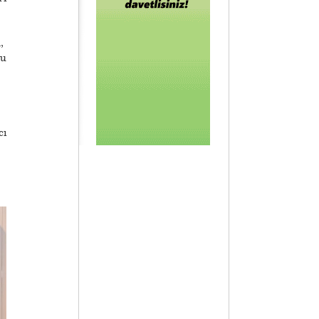
,
bu
cı