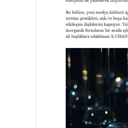
enerjisini de yadederek izliyorum
Bu bölüm, yeni medya kültürü içi
üretim pratikleri, atık ve boşa
etkileşim ilişkilerini kapsıyor. Yü
inorganik formların bir arada işlem
alt başlıklara odaklanan X-CHANGE