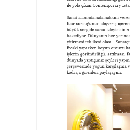
ile yola çıkan Contemporary İstan
Sanat alanında hala hakkını vere
fuar sözcüğünün alışveriş içeren
büyük sergide sanat izleyicisinin 
hakediyor. Dünyanın her yerinde, 
yitirmesi tehlikesi olası... Sana
freski yaparken boyun omuru kay
işlerin görünürlüğü, satılması, f
dünyada yaptığımız şeyleri ya
çerçevesinde yoğun karşılaşma ve
kadraja girenleri paylaşayım.