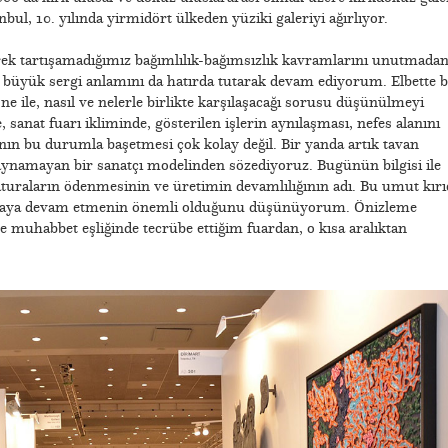
bul, 10. yılında yirmidört ülkeden yüziki galeriyi ağırlıyor.
rek tartışamadığımız bağımlılık-bağımsızlık kavramlarını unutmadan
 büyük sergi anlamını da hatırda tutarak devam ediyorum. Elbette 
ne ile, nasıl ve nelerle birlikte karşılaşacağı sorusu düşünülmeyi
sanat fuarı ikliminde, gösterilen işlerin aynılaşması, nefes alanını
tçının bu durumla başetmesi çok kolay değil. Bir yanda artık tavan
namayan bir sanatçı modelinden sözediyoruz. Bugünün bilgisi ile
aturaların ödenmesinin ve üretimin devamlılığının adı. Bu umut kırı
pmaya devam etmenin önemli olduğunu düşünüyorum. Önizleme
 muhabbet eşliğinde tecrübe ettiğim fuardan, o kısa aralıktan