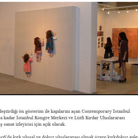
ştirdiği ön gösterim ile kapılarını açan Contemporary İstanbul
a kadar İstanbul Kongre Merkezi ve Lütfi Kırdar Uluslararası
sanat izleyicisi için açık olacak.
2006’da kırk ulusal ve dokuz uluslararası olmak üzere kırkdokuz gale