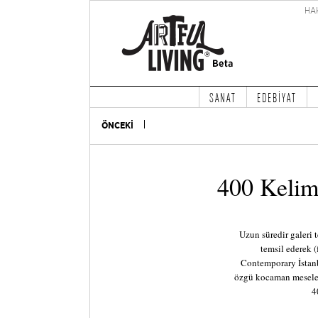
HA
SANAT
EDEBİYAT
ÖNCEKİ
400 Kelim
Uzun süredir galeri 
temsil ederek (
Contemporary İstanb
özgü kocaman meselel
4