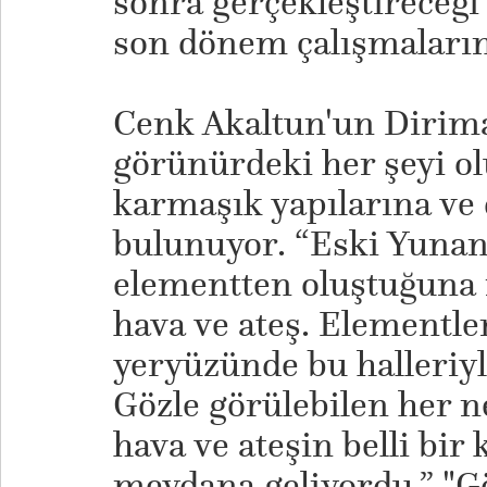
sonra gerçekleştireceği 
son dönem çalışmalarını
Cenk Akaltun'un Dirimar
görünürdeki her şeyi o
karmaşık yapılarına ve 
bulunuyor. “Eski Yunan
elementten oluştuğuna i
hava ve ateş. Elementle
yeryüzünde bu halleriyl
Gözle görülebilen her n
hava ve ateşin belli b
meydana geliyordu.” "G