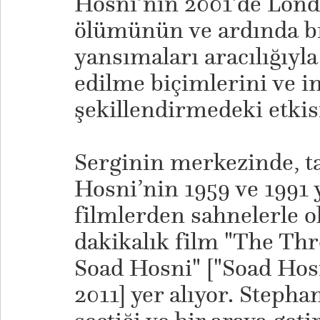
Hosni’nin 2001’de Lond
ölümünün ve ardında bı
yansımaları aracılığıyla
edilme biçimlerini ve i
şekillendirmedeki etkis
Serginin merkezinde, 
Hosni’nin 1959 ve 1991 y
filmlerden sahnelerle o
dakikalık film "The Th
Soad Hosni" ["Soad Hos
2011] yer alıyor. Stephan