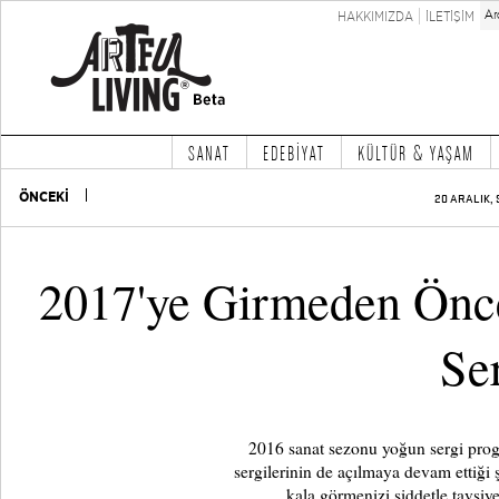
HAKKIMIZDA
İLETİŞİM
SANAT
EDEBİYAT
KÜLTÜR & YAŞAM
ÖNCEKİ
20 ARALIK, 
2017'ye Girmeden Önc
Se
2016 sanat sezonu yoğun sergi progr
sergilerinin de açılmaya devam ettiği ş
kala görmenizi şiddetle tavsiye 