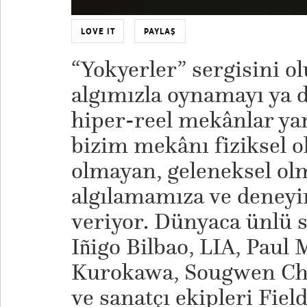
LOVE IT
PAYLAŞ
“Yokyerler” sergisini o
algımızla oynamayı ya 
hiper-reel mekânlar yar
bizim mekânı fiziksel o
olmayan, geleneksel ol
algılamamıza ve dene
veriyor. Dünyaca ünlü s
Iñigo Bilbao, LIA, Paul 
Kurokawa, Sougwen Ch
ve sanatçı ekipleri Field