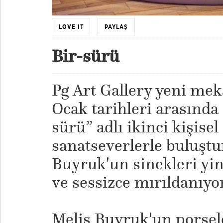
LOVE IT
PAYLAŞ
Bir-sürü
Pg Art Gallery yeni mek
Ocak tarihleri arasında
sürü” adlı ikinci kişisel
sanatseverlerle buluştu
Buyruk'un sinekleri yi
ve sessizce mırıldanıyor
Melis Buyruk'un porsel