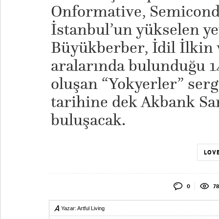
Onformative, Semicondu
İstanbul’un yükselen ye
Büyükberber, İdil İlkin
aralarında bulunduğu 14
oluşan “Yokyerler” serg
tarihine dek Akbank San
buluşacak.
LOVE
0
78
Yazar:
Artful Living