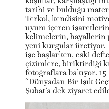
koşullar, karşılaştığı im
tarihi ve bulduğu matery
Terkol, kendisini motiv
uyum içeren işaretlerin
kelimelerin, hayallerin
yeni kurgular üretiyor.
işe başlarken, eski deft
çizimlere, biriktirdiği 
fotoğraflara bakıyor. 15
“Dünyadan Bir Işık Geçt
Şubat’a dek ziyaret edile