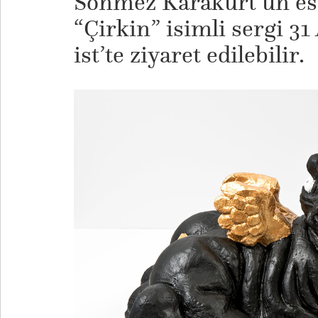
Sönmez Karakurt’un eser
“Çirkin” isimli sergi 31
ist’te ziyaret edilebilir.