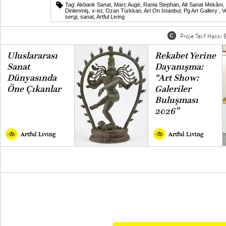
Tag:
Akbank Sanat
,
Marc Augé
,
Rania Stephan
,
Alt Sanat Mekânı
,
Dinlenmiş
,
x-ist
,
Ozan Türkkan
,
Art On İstanbul
,
Pg Art Gallery
,
V
sergi
,
sanat
,
Artful Living
Proje Telif Hakkı B
Uluslararası
Rekabet Yerine
Sanat
Dayanışma:
Dünyasında
“Art Show:
Öne Çıkanlar
Galeriler
Buluşması
2026”
Artful Living
Artful Living