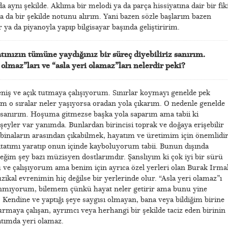
a aynı şekilde. Aklıma bir melodi ya da parça hissiyatına dair bir fik
 da bir şekilde notunu alırım. Yani bazen sözle başlarım bazen
 ya da piyanoyla yapıp bilgisayar başında geliştiririm.
ınızın tümüne yaydığınız bir süreç diyebiliriz sanırım
.
lmaz”ları ve “asla yeri olamaz”ları nelerdir peki?
eniş ve açık tutmaya çalışıyorum. Sınırlar koymayı genelde pek
 o sıralar neler yaşıyorsa oradan yola çıkarım. O nedenle genelde
 sanırım. Hoşuma gitmezse başka yola saparım ama tabii ki
eyler var yanımda. Bunlardan birincisi toprak ve doğaya erişebilir
 binaların arasından çıkabilmek, hayatım ve üretimim için önemlidir
tatımı yaratıp onun içinde kayboluyorum tabii. Bunun dışında
ğim şey bazı müzisyen dostlarımdır. Şanslıyım ki çok iyi bir sürü
 ve çalışıyorum ama benim için ayrıca özel yerleri olan Burak Irma
al evrenimin hiç değilse bir yerlerinde olur. “Asla yeri olamaz”ı
anmıyorum, bilemem çünkü hayat neler getirir ama bunu yine
i. Kendine ve yaptığı şeye saygısı olmayan, bana veya bildiğim birine
urmaya çalışan, ayrımcı veya herhangi bir şekilde taciz eden birinin
atımda yeri olamaz.