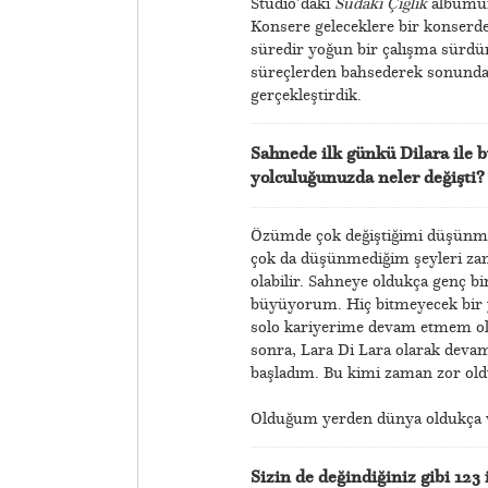
Studio’daki
Sudaki Çığlık
albümünü
Konsere geleceklere bir konserde
süredir yoğun bir çalışma sürdü
süreçlerden bahsederek sonunda 
gerçekleştirdik.
Sahnede ilk günkü Dilara ile 
yolculuğunuzda neler değişti
Özümde çok değiştiğimi düşünmü
çok da düşünmediğim şeyleri za
olabilir. Sahneye oldukça genç bi
büyüyorum. Hiç bitmeyecek bir y
solo kariyerime devam etmem oldu
sonra, Lara Di Lara olarak deva
başladım. Bu kimi zaman zor old
​Olduğum yerden dünya oldukça 
Sizin de değindiğiniz gibi 123 i