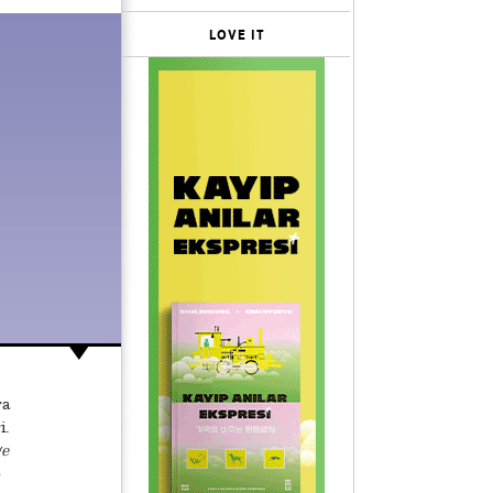
LOVE IT
ra
i.
e
0