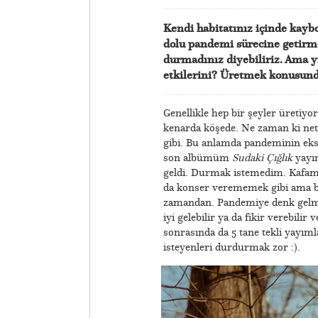
Kendi habitatınız içinde kayb
dolu pandemi sürecine getirm
durmadınız diyebiliriz. Ama y
etkilerini? Üretmek konusunda
Genellikle hep bir şeyler üretiyo
kenarda köşede. Ne zaman ki netl
gibi. Bu anlamda pandeminin eks
son albümüm
Sudaki Çığlık
yayım
geldi. Durmak istemedim. Kafam
da konser verememek gibi ama b
zamandan. Pandemiye denk gelmes
iyi gelebilir ya da fikir verebil
sonrasında da 5 tane tekli yayım
isteyenleri durdurmak zor :).