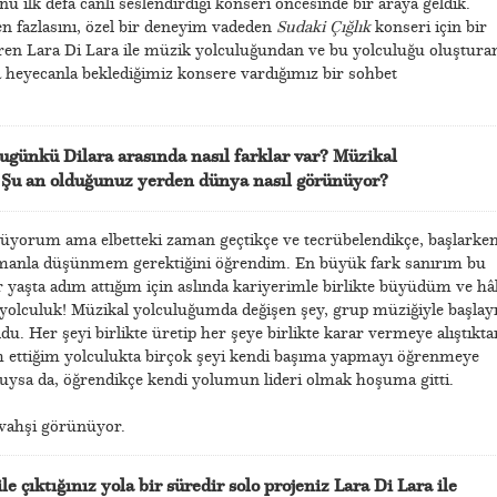
 ilk defa canlı seslendirdiği konseri öncesinde bir araya geldik.
n fazlasını, özel bir deneyim vadeden
Sudaki Çığlık
konseri için bir
ren Lara Di Lara ile müzik yolculuğundan ve bu yolculuğu oluştura
heyecanla beklediğimiz konsere vardığımız bir sohbet
bugünkü Dilara arasında nasıl farklar var? Müzikal
? Şu an olduğunuz yerden dünya nasıl görünüyor?
yorum ama elbetteki zaman geçtikçe ve tecrübelendikçe, başlarke
manla düşünmem gerektiğini öğrendim. En büyük fark sanırım bu
r yaşta adım attığım için aslında kariyerimle birlikte büyüdüm ve hâ
olculuk! Müzikal yolculuğumda değişen şey, grup müziğiyle başlay
. Her şeyi birlikte üretip her şeye birlikte karar vermeye alıştıkta
m ettiğim yolculukta birçok şeyi kendi başıma yapmayı öğrenmeye
uysa da, öğrendikçe kendi yolumun lideri olmak hoşuma gitti.
vahşi görünüyor.
le çıktığınız yola bir süredir solo projeniz Lara Di Lara ile