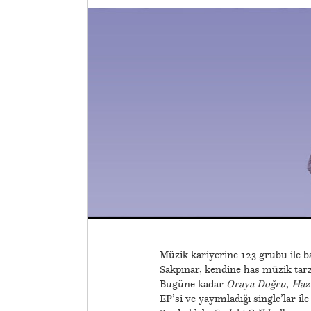
Müzik kariyerine 123 grubu ile ba
Sakpınar, kendine has müzik tarzı
Bugüne kadar
Oraya Doğru
,
Hazi
EP’si ve yayımladığı single’lar il