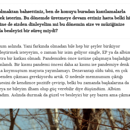
olmaktan bahsettiniz, ben de konuyu buradan kısıtlamalarla
ek isterim. Bu dönemde üretmeye devam ettiniz hatta belki hi
ine de sizden dinleyelim mi bu dönemin size ve müziğinize
 besleyici bir süreç miydi?
rum aslında. Yani farkında olmadan bile hep bir şeyler birikiyor
eştirmek isteyeyim, o zaman bir isim geliyor single, EP ya da albü
tra bir katkısı olmadı. Pandemiden önce üstüne çalışmaya başladığ
landı. Bir kısmı pandemi öncesi daha az kısmı ise pandemiye denk
a koymuştum mayısta yayımlamayı. Dezavantajı oldu tabii, en çok
enden çıkması gerekiyordu artık. O nedenle memnunum çıktığı
ini de kendimce pozitife çevirip, belki bu zamanda başkalarına da
ir veya ne bileyim ilham olup güç verebilir diye düşündüm. Albüm
ladım. Aslında durmak da güzel ve besleyici bir şey bazen ama çıkm