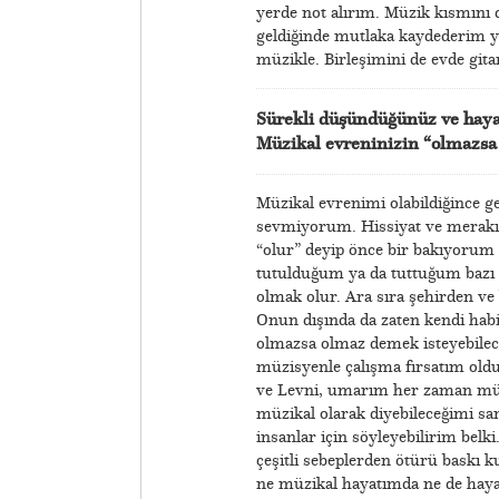
yerde not alırım. Müzik kısmını d
geldiğinde mutlaka kaydederim ya
müzikle. Birleşimini de evde gitar
Sürekli düşündüğünüz ve hayat
Müzikal evreninizin “olmazsa o
Müzikal evrenimi olabildiğince g
sevmiyorum. Hissiyat ve merakım
“olur” deyip önce bir bakıyorum
tutulduğum ya da tuttuğum bazı ş
olmak olur. Ara sıra şehirden ve
Onun dışında da zaten kendi habi
olmazsa olmaz demek isteyebilece
müzisyenle çalışma fırsatım oldu
ve Levni, umarım her zaman müzik
müzikal olarak diyebileceğimi s
insanlar için söyleyebilirim belk
çeşitli sebeplerden ötürü baskı k
ne müzikal hayatımda ne de hay