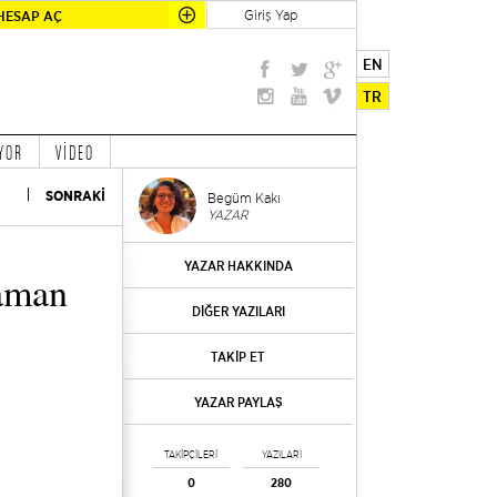
Giriş Yap
HESAP AÇ
EN
TR
YOR
VİDEO
SONRAKİ
Begüm Kakı
YAZAR
YAZAR HAKKINDA
aman
DİĞER YAZILARI
TAKİP ET
YAZAR PAYLAŞ
TAKİPÇİLERİ
YAZILARI
0
280