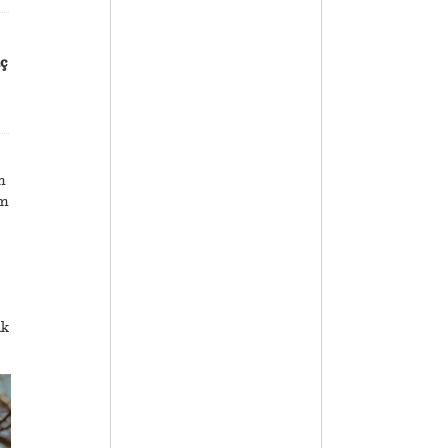
ç
m
ım
ak