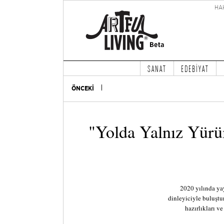
HA
SANAT
EDEBİYAT
ÖNCEKİ
"Yolda Yalnız Yür
2020 yılında y
dinleyiciyle buluştu
hazırlıkları v