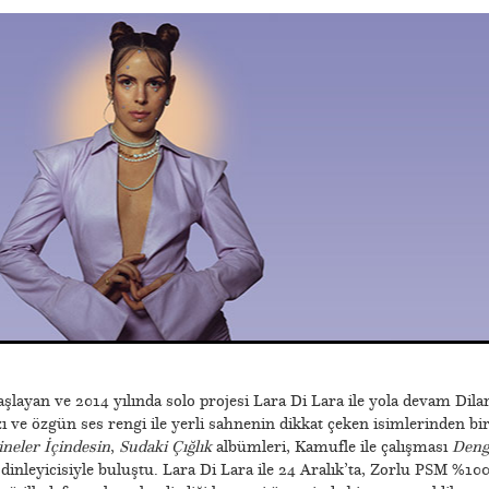
şlayan ve 2014 yılında solo projesi Lara Di Lara ile yola devam Dila
 ve özgün ses rengi ile yerli sahnenin dikkat çeken isimlerinden bir
neler İçindesin
,
Sudaki Çığlık
albümleri, Kamufle ile çalışması
Deng
e dinleyicisiyle buluştu. Lara Di Lara ile 24 Aralık’ta, Zorlu PSM %10