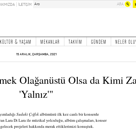
KKIMIZDA
İLETİŞİM
KÜLTÜR & YAŞAM
MEKANLAR
TAKVİM
GÜNDEM
NELER OLU
15 ARALIK, ÇARŞAMBA, 2021
ümek Olağanüstü Olsa da Kimi Z
'Yalnız'"
ayımladığı
Sudaki Çığlık
albümünü ilk kez canlı bir konserde
ran Lara Di Lara ile müzikal yolculuğu, albüm çalışmaları, konser
e gelecek projeleri hakkında merak ettiklerimizi konuştuk.