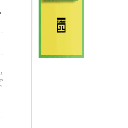
n
n
lâ
ıp
n