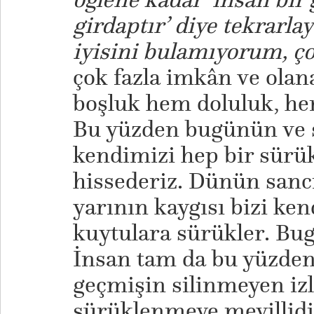
girdaptır’ diye tekrarl
iyisini bulamıyorum, ço
çok fazla imkân ve olan
boşluk hem doluluk, h
Bu yüzden bugünün ve 
kendimizi hep bir sürü
hissederiz. Dünün sancı
yarının kaygısı bizi ken
kuytulara sürükler. Bu
İnsan tam da bu yüzde
geçmişin silinmeyen iz
sürüklenmeye meyillidi