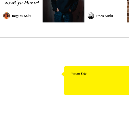
2026’ya Hazır!
Begüm Kakı
Enes Kudu