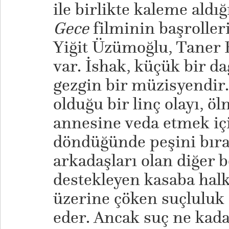
ile birlikte kaleme aldığ
Gece
filminin başroller
Yiğit Üzümoğlu, Taner Bi
var. İshak, küçük bir d
gezgin bir müzisyendir.
olduğu bir linç olayı, ö
annesine veda etmek iç
döndüğünde peşini bır
arkadaşları olan diğer be
destekleyen kasaba halkı
üzerine çöken suçluluk
eder. Ancak suç ne kad