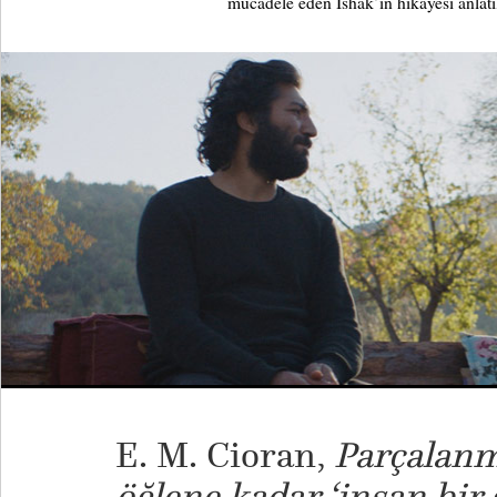
mücadele eden İshak’ın hikâyesi anlatı
E. M. Cioran,
Parçalan
öğlene kadar ‘insan bir 