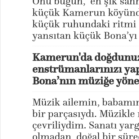
Onu bugün, en şık sahn
küçük Kamerun köyünde
küçük ruhundaki ritmi 
yansıtan küçük Bona’yı 
Kamerun'da doğdunuz
enstrümanlarınızı ya
Bona’nın müziğe yönel
Müzik ailemin, babamı
bir parçasıydı. Müzikle
çevriliydim. Sanatı yargı
olmadan, doğal bir süre