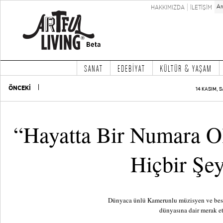
HAKKIMIZDA
İLETİŞİM
SANAT
EDEBİYAT
KÜLTÜR & YAŞAM
ÖNCEKİ
14 KASIM, S
“Hayatta Bir Numara 
Hiçbir Şe
Dünyaca ünlü Kamerunlu müzisyen ve beste
dünyasına dair merak et