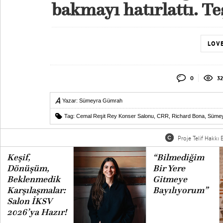
bakmayı hatırlattı. T
LOVE
0
32
Yazar:
Sümeyra Gümrah
Tag:
Cemal Reşit Rey Konser Salonu
,
CRR
,
Richard Bona
,
Süme
Proje Telif Hakkı B
Keşif,
“Bilmediğim
Dönüşüm,
Bir Yere
Beklenmedik
Gitmeye
Karşılaşmalar:
Bayılıyorum”
Salon İKSV
2026’ya Hazır!