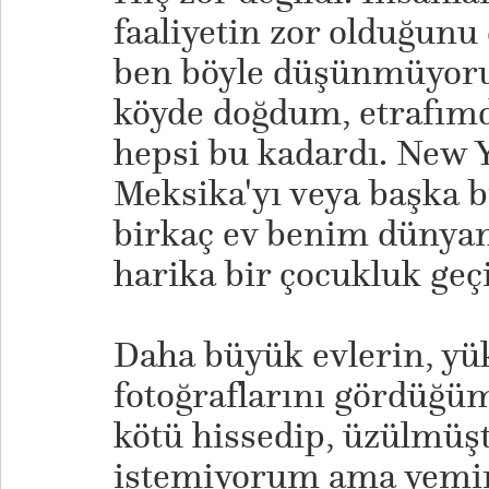
faaliyetin zor olduğun
ben böyle düşünmüyorum
köyde doğdum, etrafımd
hepsi bu kadardı. New Yo
Meksika'yı veya başka b
birkaç ev benim dünya
harika bir çocukluk geç
​Daha büyük evlerin, yü
fotoğraflarını gördüğüm
kötü hissedip, üzülmüş
istemiyorum ama yemin