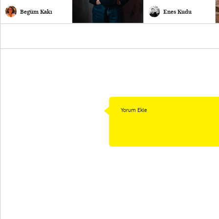
Begüm Kakı
Enes Kudu