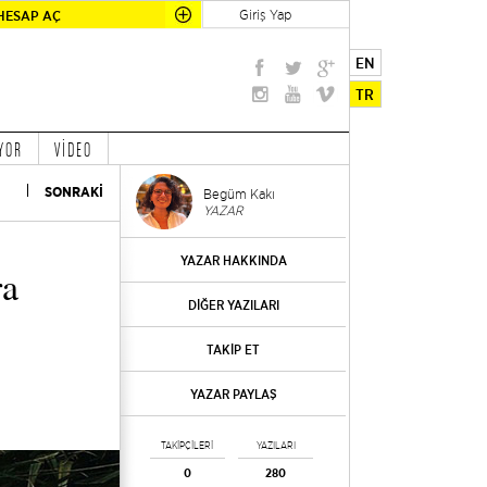
Giriş Yap
HESAP AÇ
EN
TR
YOR
VİDEO
SONRAKİ
Begüm Kakı
YAZAR
YAZAR HAKKINDA
ra
DİĞER YAZILARI
TAKİP ET
YAZAR PAYLAŞ
TAKİPÇİLERİ
YAZILARI
0
280