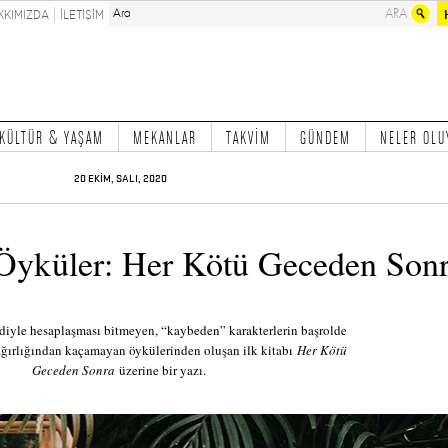
KKIMIZDA
İLETİŞİM
KÜLTÜR & YAŞAM
MEKANLAR
TAKVİM
GÜNDEM
NELER OLU
20 EKİM, SALI, 2020
Öyküler: Her Kötü Geceden Son
diyle hesaplaşması bitmeyen, “kaybeden” karakterlerin başrolde
ğırlığından kaçamayan öykülerinden oluşan ilk kitabı
Her Kötü
Geceden Sonra
üzerine bir yazı.