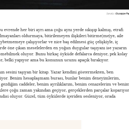
Sanatçı:
Giuseppe Pe
 evrende her biri ayrı ama çoğu aynı yerde sıkışıp kalmış, etrafı
lmayanları oldurmaya, bitirilemeyen ilişkileri bitirme(me)ye, aile
betmemeye çalışıyorlar ve nice baş edilmesi güç çelişkiyle, iç
erde öne çıkan meselelerden en yoğun duygular taşıyanı ise yazarın
gömebilmek oluyor. Bunu birkaç öyküde defalarca deniyor, pek kolay
or, belki yapıyor ama bu konunun ucunu apaçık bırakıyor.
ın sesini taşıyan bir kitap. Yazar kendini göstermekten, ben
iyor. Benim hesaplaşmam burası, bunlar benim deneyimlerim,
gezdiğim caddeler, benim ayrılıklarım, benim cenazelerim ve beni
klere çoğu zaman yakından geçiyor, gerçeklerden parçalar koparıyo
disi oluyor. Güzel, tüm öykülerde içeriden sesleniyor, orada