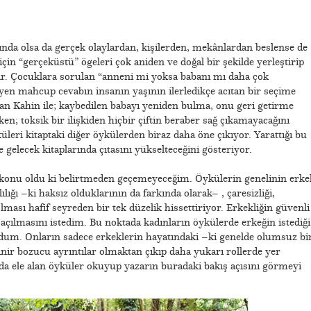
nda olsa da gerçek olaylardan, kişilerden, mekânlardan beslense de
çin “gerçeküstü” ögeleri çok aniden ve doğal bir şekilde yerleştirip
ar. Çocuklara sorulan “anneni mi yoksa babanı mı daha çok
en mahcup cevabın insanın yaşının ilerledikçe acıtan bir seçime
n Kahin ile; kaybedilen babayı yeniden bulma, onu geri getirme
ken; toksik bir ilişkiden hiçbir çiftin beraber sağ çıkamayacağını
üleri kitaptaki diğer öykülerden biraz daha öne çıkıyor. Yarattığı bu
e gelecek kitaplarında çıtasını yükselteceğini gösteriyor.
ç konu oldu ki belirtmeden geçemeyeceğim. Öykülerin genelinin erke
ılığı –ki haksız olduklarının da farkında olarak– , çaresizliği,
 olması hafif seyreden bir tek düzelik hissettiriyor. Erkekliğin güvenli
e açılmasını istedim. Bu noktada kadınların öykülerde erkeğin istediği
uldum. Onların sadece erkeklerin hayatındaki –ki genelde olumsuz bi
sinir bozucu ayrıntılar olmaktan çıkıp daha yukarı rollerde yer
an da ele alan öyküler okuyup yazarın buradaki bakış açısını görmeyi