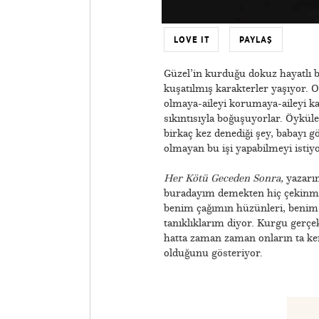
LOVE IT
PAYLAŞ
Güzel’in kurduğu dokuz hayatlı bu
kuşatılmış karakterler yaşıyor. O
olmaya-aileyi korumaya-aileyi kay
sıkıntısıyla boğuşuyorlar. Öykül
birkaç kez denediği şey, babayı 
olmayan bu işi yapabilmeyi istiy
Her Kötü Geceden Sonra,
yazarın
buradayım demekten hiç çekinm
benim çağımın hüzünleri, benim 
tanıklıklarım diyor. Kurgu gerçe
hatta zaman zaman onların ta ken
olduğunu gösteriyor.