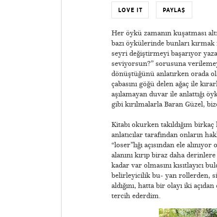
LOVE IT
PAYLAŞ
​Her öykü zamanın kuşatması altı
bazı öykülerinde bunları kırmak i
seyri değiştirmeyi başarıyor yaz
seviyorsun?” sorusuna verilemey
dönüştüğünü anlatırken orada ola
çabasını göğü delen ağaç ile kırar
aşılamayan duvar ile anlattığı öyk
gibi kırılmalarla Baran Güzel, biz
​Kitabı okurken takıldığım birka
anlatıcılar tarafından onların hakl
“loser”lığı açısından ele alınıyor
alanını kırıp biraz daha derinler
kadar var olmasını kısıtlayıcı b
belirleyicilik bu- yan rollerden, 
aldığını, hatta bir olayı iki açıd
tercih ederdim.