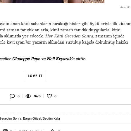
Baran Güz
aydınlanan kötü sabahların bıraktığı hisler gibi öyküleriyle ilk kitabın
imi zaman tanıdık anlarla, kimi zaman tanıdık duygularla, kimi
la aklınızda yer edecek.
Her Kötü Geceden Sonra
, zamanın içinde
le kavrayan bir yazarın aklından süzülüp kağıda dökülmüş hakiki
rseller
Giuseppe Pepe
ve
Neil Kryszak
'a aittir.
LOVE IT
0
7670
0
 Geceden Sonra
,
Baran Güzel
,
Begüm Kakı