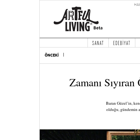
HA
SANAT
EDEBİYAT
ÖNCEKİ
Zamanı Sıyıran 
Baran Güzel’in, ken
olduğu, gündemin a