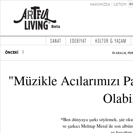
HAKKIMIZDA
İLETİŞİM
SANAT
EDEBİYAT
KÜLTÜR & YAŞAM
ÖNCEKİ
15 ARALIK, PE
"Müzikle Acılarımızı P
Olabi
“
Ben dünyaya şarkı söylemek, şiir oku
ve şarkıcı Mehtap Meral ile son alb
ve hayattan