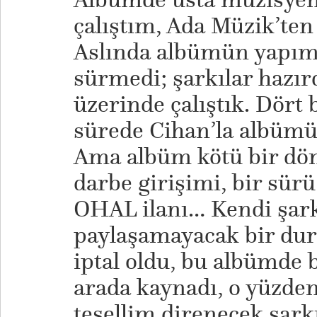
çalıştım, Ada Müzik’ten
Aslında albümün yapım
sürmedi; şarkılar hazı
üzerinde çalıştık. Dört b
sürede Cihan’la albüm
Ama albüm kötü bir dön
darbe girişimi, bir sürü
OHAL ilanı… Kendi şark
paylaşamayacak bir dur
iptal oldu, bu albümde 
arada kaynadı, o yüzde
tesellim direnecek şark