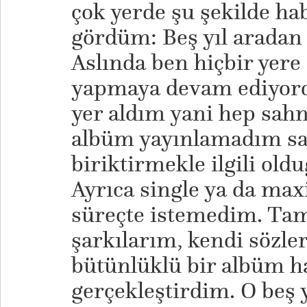
çok yerde şu şekilde hab
gördüm: Beş yıl aradan
Aslında ben hiçbir yer
yapmaya devam ediyord
yer aldım yani hep sah
albüm yayınlamadım sa
biriktirmekle ilgili ol
Ayrıca single ya da max
süreçte istemedim. Ta
şarkılarım, kendi sözl
bütünlüklü bir albüm h
gerçekleştirdim. O beş y