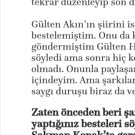
tekrar düzenleyip son di
Gülten Akın’ın şiirini is
bestelemiştim. Onu da 
göndermiştim Gülten Ha
söyledi ama sonra hiç
olmadı. Onunla payla
içindeyim. Ama şarkılar
saygı duruşu biraz da v
Zaten önceden beri şai
yaptığınız besteleri 
Sakman Konak’ta gerç