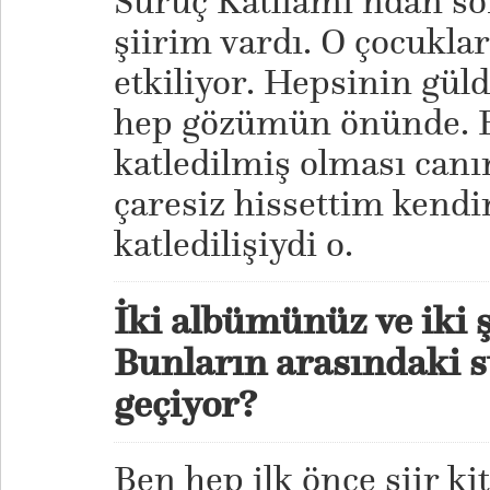
Suruç Katliamı’ndan so
şiirim vardı. O çocuklar
etkiliyor. Hepsinin güld
hep gözümün önünde. Bö
katledilmiş olması canı
çaresiz hissettim kendi
katledilişiydi o.
İki albümünüz ve iki şi
Bunların arasındaki s
geçiyor?
Ben hep ilk önce şiir k