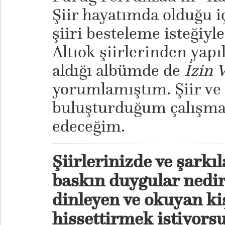
Şiir hayatımda olduğu 
şiiri besteleme isteğiy
Altıok şiirlerinden yapı
aldığı albümde de
İzin 
yorumlamıştım. Şiir ve
buluşturduğum çalışm
edeceğim.
Şiirlerinizde ve şarkı
baskın duygular nedir
dinleyen ve okuyan ki
hissettirmek istiyors