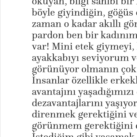
okuyan, bilgi sahibi bi
böyle giyindiğin, göğüs
zaman o kadar akıllı 
pardon ben bir kadın
var! Mini etek giymeyi,
ayakkabıyı seviyorum ve
görünüyor olmanın çok f
İnsanlar özellikle erke
avantajını yaşadığımızı
dezavantajlarını yaşıyo
direnmek gerektiğini v
görünmem gerektiğini
İstediğim gibi yaşamak