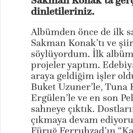
dinletileriniz.
Albümden önce de ilk s
Sakman Konak’tı ve şiir
söylüyordum. İlk albüm
projeler yaptım. Edebiya
araya geldiğim işler ol
Buket Uzuner’le, Tuna 
Ergülen’le ve en son Pe
sahneye çıktık. Dostlar
çıkmaya devam ediyoru
Füruğ Ferruhzad’ın “Kayı