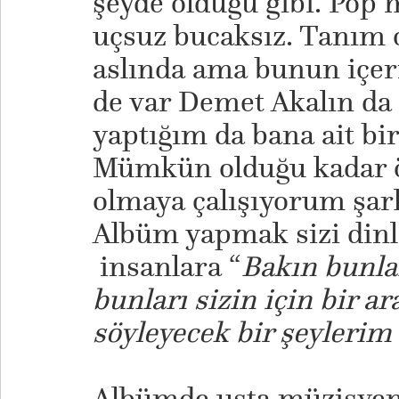
şeyde olduğu gibi. Pop 
uçsuz bucaksız. Tanım 
aslında ama bunun içeri
de var Demet Akalın da
yaptığım da bana ait bi
Mümkün olduğu kadar öz
olmaya çalışıyorum şar
Albüm yapmak sizi dinl
insanlara “
Bakın bunla
bunları sizin için bir ar
söyleyecek bir şeylerim 
Albümde usta müzisyen