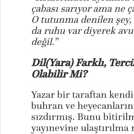
çabası sarıyor ama ne ç
O tutunma denilen şey, 
da ruhu var diyerek av
değil.”
Dil(Yara) Farklı, Terc
Olabilir Mi?
Yazar bir taraftan kend
buhran ve heyecanların
sızdırmış. Bunu bitiril
yayınevine ulaştırılma 