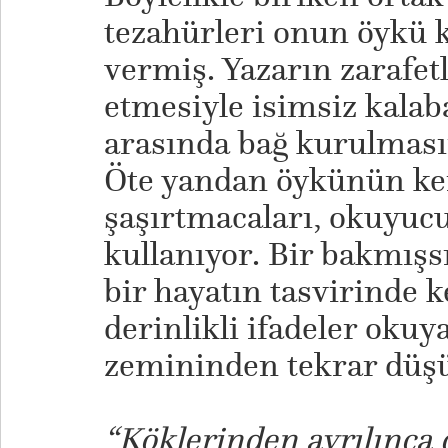
tezahürleri onun öykü 
vermiş. Yazarın zarafetl
etmesiyle isimsiz kalab
arasında bağ kurulması
Öte yandan öykünün ken
şaşırtmacaları, okuyu
kullanıyor. Bir bakmışs
bir hayatın tasvirinde 
derinlikli ifadeler oku
zemininden tekrar düş
“Köklerinden ayrılınca 