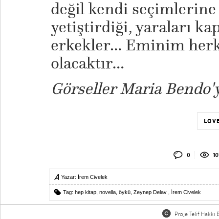
değil kendi seçimlerine
yetiştirdiği, yaraları ka
erkekler… Eminim herke
olacaktır…
Görseller Maria Bendo'ya
LOVE
0
10
Yazar:
İrem Civelek
Tag:
hep kitap
,
novella
,
öykü
,
Zeynep Delav
,
İrem Civelek
Proje Telif Hakkı B