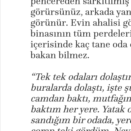
pencereden sarkıtılmış 
görürsünüz, arkada yan
görünür. Evin ahalisi g
binasının tüm perdeleri
içerisinde kaç tane oda
bakan bilmez.
“Tek tek odaları dolaşt
buralarda dolaştı, işte 
camdan baktı, mutfağın 
baktım her yere. Yatak 
sandığım bir odada, yer
çorap teki gördüm. Neyi