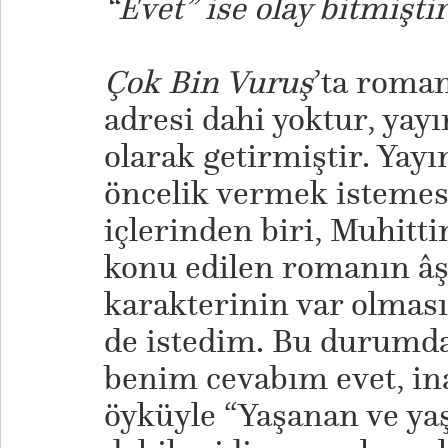
“Evet” ise olay bitmiştir
Çok Bin Vuruş
’ta roman
adresi dahi yoktur, yayı
olarak getirmiştir. Yayı
öncelik vermek istemese
içlerinden biri, Muhitt
konu edilen romanın âş
karakterinin var olmas
de istedim. Bu durumda
benim cevabım evet, in
öyküyle “Yaşanan ve y