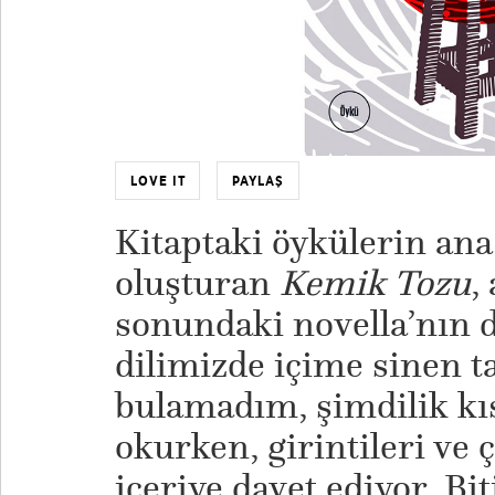
LOVE IT
PAYLAŞ
Kitaptaki öykülerin ana
oluşturan
Kemik Tozu
,
sonundaki novella’nın d
dilimizde içime sinen t
bulamadım, şimdilik kı
okurken, girintileri ve 
içeriye davet ediyor. Bi