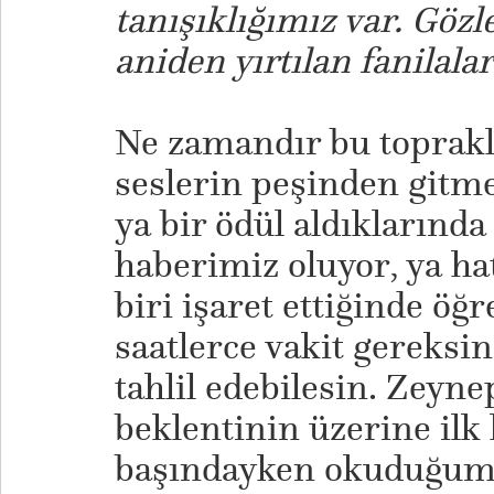
tanışıklığımız var. Gözl
aniden yırtılan fanilala
Ne zamandır bu toprakl
seslerin peşinden gitm
ya bir ödül aldıklarınd
haberimiz oluyor, ya hat
biri işaret ettiğinde öğ
saatlerce vakit gereksi
tahlil edebilesin. Zeyne
beklentinin üzerine ilk
başındayken okuduğum b