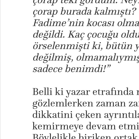
çorap burada kalmıştı
Fadime’nin kocası olm
değildi. Kaç çocuğu old
örselenmişti ki, bütün 
değilmiş, olmamalıymış 
sadece benimdi!”
Belli ki yazar etrafında 
gözlemlerken zaman z
dikkatini çeken ayrıntıl
kemirmeye devam etmiş
Böylelikle biriken ortak