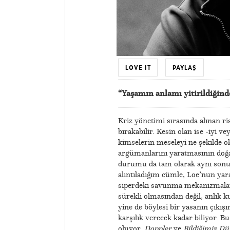
LOVE IT
PAYLAŞ
“Yaşamın anlamı yitirildiğinde,
Kriz yönetimi sırasında alınan ri
bırakabilir. Kesin olan ise -iyi ve
kimselerin meseleyi ne şekilde o
argümanlarını yaratmasının doğal 
durumu da tam olarak aynı sonuc
alıntıladığım cümle, Loe’nun yarat
siperdeki savunma mekanizmaların
sürekli olmasından değil, anlık 
yine de böylesi bir yasanın çıkı
karşılık verecek kadar biliyor. B
oluyor.
Doppler
ve
Bildiğimiz D