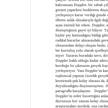
kahramanı Doppler, bir sabah yıl
gezinti yaparken bisikletten düşü
yerleşmeye karar verdiği günde ol
elbette anlık olmalarıyla ilgili d
açan önemli bir etken. Doppler, 
dönüştüğünü gayet iyi biliyor. Tı
hiçbir şey katmadığını bildiği gi
radikal kararlar almasındaki ge
olmasından dolayı oluşan baskı, 
bir kurtuluş yolu olarak içselle
itiyor. Yazarın buradaki tavrı, i
Doppler haklı olduğu kadar ailesi
kurduğu bu çıkmazın gerçek hayat
yerleştiriyor. Yani Doppler’in ka
toplumsal yapının (üstelik gerç
kestirmek pek kolay olmasa da, i
duyulmadığını düşünmüştüm.
B
paragrafla karşılaştım. Doppler’in
Doppler’in neler hissettiğini anl
durumun her zaman kolay olmadığı
araştırmaları inceledi, ona yardı