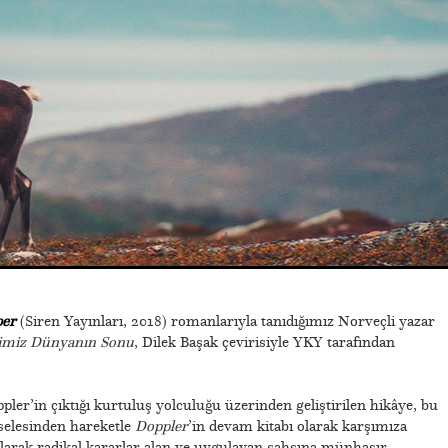
per
(Siren Yayınları, 2018) romanlarıyla tanıdığımız Norveçli yazar
ğimiz Dünyanın Sonu
, Dilek Başak çevirisiyle YKY tarafından
ppler’in çıktığı kurtuluş yolculuğu üzerinden geliştirilen hikâye, bu
selesinden hareketle
Doppler
’in devam kitabı olarak karşımıza
olarak radikal kararlar alan ve uygulayan şahsına münhasır