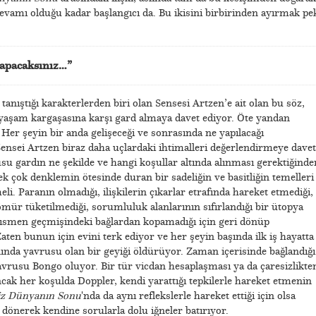
 devamı olduğu kadar başlangıcı da. Bu ikisini birbirinden ayırmak pe
yapacaksınız…”
anıştığı karakterlerden biri olan Sensesi Artzen’e ait olan bu söz,
 yaşam kargaşasına karşı gard almaya davet ediyor. Öte yandan
. Her şeyin bir anda gelişeceği ve sonrasında ne yapılacağı
nsei Artzen biraz daha uçlardaki ihtimalleri değerlendirmeye davet
su gardın ne şekilde ve hangi koşullar altında alınması gerektiğinde
k çok denklemin ötesinde duran bir sadeliğin ve basitliğin temelleri
. Paranın olmadığı, ilişkilerin çıkarlar etrafında hareket etmediği,
ömür tüketilmediği, sorumluluk alanlarının sıfırlandığı bir ütopya
kısmen geçmişindeki bağlardan kopamadığı için geri dönüp
Zaten bunun için evini terk ediyor ve her şeyin başında ilk iş hayatta
nında yavrusu olan bir geyiği öldürüyor. Zaman içerisinde bağlandığı
yavrusu Bongo oluyor. Bir tür vicdan hesaplaşması ya da çaresizlikte
cak her koşulda Doppler, kendi yarattığı tepkilerle hareket etmenin
iz Dünyanın Sonu
'nda da aynı reflekslerle hareket ettiği için olsa
 dönerek kendine sorularla dolu iğneler batırıyor.