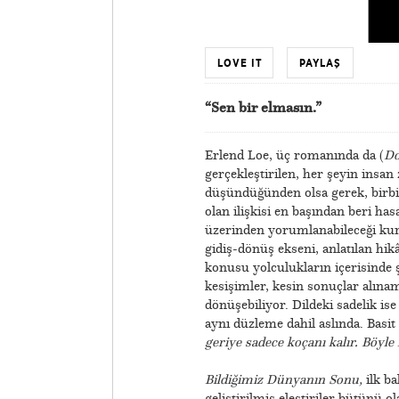
LOVE IT
PAYLAŞ
“Sen bir elmasın.”
Erlend Loe, üç romanında da (
Do
gerçekleştirilen, her şeyin insan
düşündüğünden olsa gerek, birbir
olan ilişkisi en başından beri ha
üzerinden yorumlanabileceği ku
gidiş-dönüş ekseni, anlatılan hi
konusu yolculukların içerisinde ş
kesişimler, kesin sonuçlar alın
dönüşebiliyor. Dildeki sadelik ise
aynı düzleme dahil aslında. Basit 
geriye sadece koçanı kalır. Böyle i
Bildiğimiz Dünyanın Sonu,
ilk b
geliştirilmiş eleştiriler bütünü o