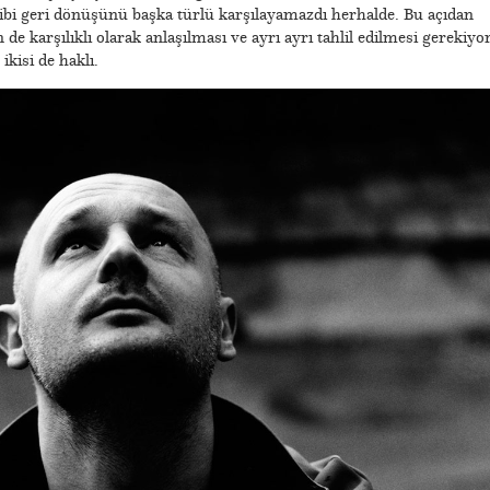
ibi geri dönüşünü başka türlü karşılayamazdı herhalde. Bu açıdan
 de karşılıklı olarak anlaşılması ve ayrı ayrı tahlil edilmesi gerekiyor
kisi de haklı.