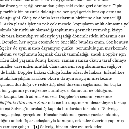
lar önce yerleştiği ormandan çıkıp eski evine geri dönüyor. Tıpkı
p tarifsiz bir huzurla dolduğu ve her şeyi geride bırakıp ormana
duğu gibi. Gidiş ve dönüş kararlarının birbirine olan benzerliği
eğil. Arka planda işlenen pek çok mesele, kopuşların anlık olmasına yo
aslında bir türlü ait olamadığı toplumun görmek istemediği kişiye
pkı para kazandığı ve ailesiyle yaşadığı dönemlerdeki itibarının ona
bi. Doppler, her şeyin ötesinde ve öncelikle bundan emin. Söz konusu
rekçeler de aynı inanca dayanıyor çünkü. Sorumluluğun merkezinde
ailenin ve toplumun kaçmak olarak tanımladığı, ancak Doppler için
ştirilen ilkel yaşama dönüş kararı, zaman zaman okuru taraf olmaya
htimaller üzerinden mutlak olana inancın sorgulanmasını sağlıyor.
 de haklı. Doppler haksız olduğu kadar ailesi de haksız. Erlend Loe,
taki karşılığını ararken okuru da aynı arayışın merkezine
rşısında durduğu ve reddettiği ideal düzenin sağlaması, bir başka
ek bir yapının) görüşlerine sunuluyor. Sonucun ne olduğunu
lk kitapta kendi adıma Andreas Doppler’in sesinin yeterince
ildiğimiz Dünyanın Sonu’
nda ise bu düşüncemi destekleyen birkaç
 eşi Solveig’in araladığı kapı da bunlardan biri oldu. “Solveig,
amaya çalıştı gerçekten. Kocalar hakkında gazete yazıları okudu;
nı anladı. İş arkadaşlarıyla konuştu, erkekler üzerine yapılmış
m etmeye çalıştı…”
[1]
Solveig, birden bire evi terk eden