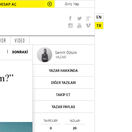
Giriş Yap
HESAP AÇ
EN
TR
YOR
VİDEO
SONRAKİ
Semih Öztürk
YAZAR
YAZAR HAKKINDA
im?”
DİĞER YAZILARI
TAKİP ET
YAZAR PAYLAŞ
TAKİPÇİLERİ
YAZILARI
0
20