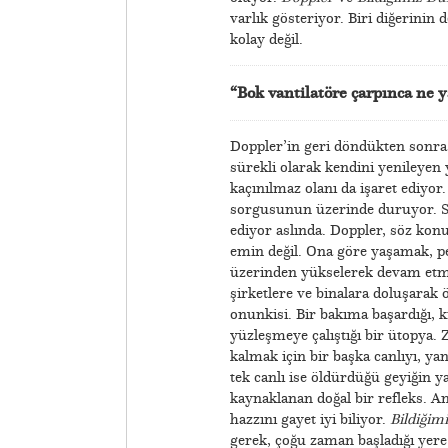
varlık gösteriyor. Biri diğerinin
kolay değil.
“Bok vantilatöre çarpınca ne 
Doppler’in geri döndükten sonra t
sürekli olarak kendini yenileyen
kaçınılmaz olanı da işaret ediyor
sorgusunun üzerinde duruyor. Se
ediyor aslında. Doppler, söz konu
emin değil. Ona göre yaşamak, pe
üzerinden yükselerek devam etmeli
şirketlere ve binalara doluşarak 
onunkisi. Bir bakıma başardığı, 
yüzleşmeye çalıştığı bir ütopya. 
kalmak için bir başka canlıyı, ya
tek canlı ise öldürdüğü geyiğin 
kaynaklanan doğal bir refleks. An
hazzını gayet iyi biliyor.
Bildiğim
gerek, çoğu zaman başladığı yere