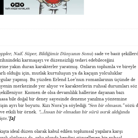
ppler, Naif. Süper, Bildiğimiz Dünyanın Sonu
) sade ve basit şekiller
 zihnindeki karmaşayı ve düzensizliği tedavi edebileceğini
ine yakın duran karakterler yaratmış. Onların toplumla ve bireyle
sarlı olduğu için, mutlak kurtuluşun ya da kaçışın yolculuklar
rgular yapmış. Bu yüzden Erlend Loe’nun romanlarının üçünde de
kâyenin merkezinde yer alıyor ve karakterlerin ruhsal durumları söz
ekilleniyor. Kısmen de olsa devamlılık hallerine dayanan bazı
amasa bile doğal bir deney sayesinde deneme yanılma yöntemine
 işin ayrı bir boyutu. Kızı Nora’ya söylediği
“Sen bir elmasın.”
sözü d
ve etkili bir örnek.
“…İnsan bir elmadan bir sürü ısırık aldığında
şte.”
[2]
akışta ideal düzen olarak kabul edilen toplumsal yapılara karşı
larak algılansa da, arka planda kendini güncelleyen bir ruhsal