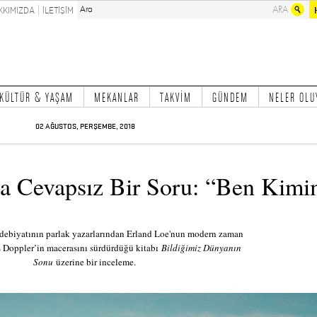
KKIMIZDA
İLETİŞİM
KÜLTÜR & YAŞAM
MEKANLAR
TAKVİM
GÜNDEM
NELER OLU
02 AĞUSTOS, PERŞEMBE, 2018
a Cevapsız Bir Soru: “Ben Kim
ebiyatının parlak yazarlarından Erland Loe'nun modern zaman
 Doppler’in macerasını sürdürdüğü kitabı
Bildiğimiz Dünyanın
Sonu
üzerine bir inceleme.