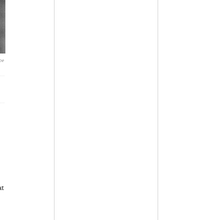
oe
at