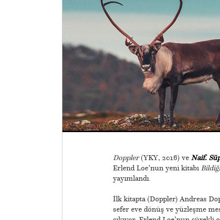
Doppler
(YKY, 2016) ve
Naif. Sü
Erlend Loe’nun yeni kitabı
Bildi
yayımlandı.
​İlk kitapta (Doppler) Andreas Do
sefer eve dönüş ve yüzleşme me
çıkıyor. Erlend Loe’nun sürekli 