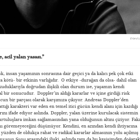
Erland L
 acil yalan yasası.”
sk, insan yaşamının sonrasına dair geçici ya da kalıcı pek çok etki
ya kötü- bir etkinin varlığıdır. O etkiye -durağan da olsa- dahil olan
kuduklarıyla doğrudan ilişkili olan durum ise, yaşamın kendi
bir sonucudur. Doppler’in aldığı kararlar ve içine girdiği risk
un bir parçası olarak karşımıza çıkıyor. Andreas Doppler’den
tığı karakteri var eden en temel itici gücün kendi alanı için kazdığı
ı ifade ediyor aslında. Doppler, yalan üzerine kurulacak sistemin
kurtuluşlara imkan sağlamasından yana olduğunun altını çiziyor. Fak
şını göremeyeceğini düşünüyor. Kendini, en azından kendi ihtiyacına
u yüzden de oldukça rahat ve radikal kararlar almasının yolu açılmış
ünyanın Sonu
arasındaki ilişki, aslında tam da bu kesişimden doğarak