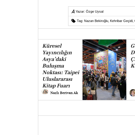
Yazar:
Özge Uysal
Tag:
Nazan Bekiroğlu
,
Kehribar Geçidi
,
Küresel
G
Yayıncılığın
D
Asya’daki
Ç
Buluşma
K
Noktası: Taipei
Uluslararası
Kitap Fuarı
Nazlı Berivan Ak