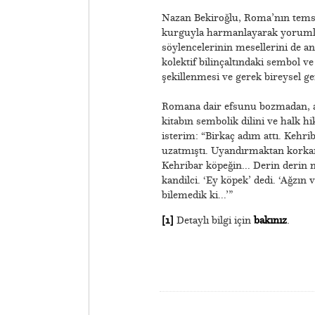
Nazan Bekiroğlu, Roma’nın temsil
kurguyla harmanlayarak yorumlark
söylencelerinin mesellerini de an
kolektif bilinçaltındaki sembol v
şekillenmesi ve gerek bireysel ge
​Romana dair efsunu bozmadan, al
kitabın sembolik dilini ve halk h
isterim: “Birkaç adım attı. Kehrib
uzatmıştı. Uyandırmaktan korkar
Kehribar köpeğin... Derin derin 
kandilci. ‘Ey köpek’ dedi. ‘Ağzın 
bilemedik ki...’”
[1]
Detaylı bilgi için
bakınız
.