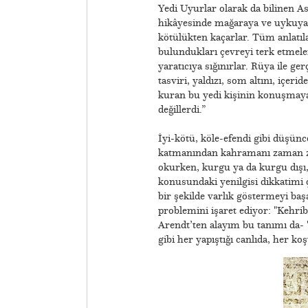
Yedi Uyurlar olarak da bilinen A
hikâyesinde mağaraya ve uykuya ç
kötülükten kaçarlar. Tüm anlatıl
bulundukları çevreyi terk etmele
yaratıcıya sığınırlar. Rüya ile ger
tasviri, yaldızı, som altını, içer
kuran bu yedi kişinin konuşmaya 
değillerdi.”
​İyi-kötü, köle-efendi gibi düşü
katmanından kahramanı zaman za
okurken, kurgu ya da kurgu dışı,
konusundaki yenilgisi dikkatimi 
bir şekilde varlık göstermeyi baş
problemini işaret ediyor: "Kehri
Arendt’ten alayım bu tanımı da- '
gibi her yapıştığı canlıda, her ko