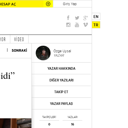
Giriş Yap
HESAP AÇ
EN
TR
YOR
VİDEO
SONRAKİ
Özge Uysal
YAZAR
YAZAR HAKKINDA
idi”
DİĞER YAZILARI
TAKİP ET
YAZAR PAYLAŞ
TAKİPÇİLERİ
YAZILARI
0
16