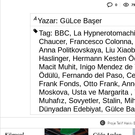
0
79
Yazar:
GüLce Başer
Tag:
BBC
,
La Hypnerotomachia
Chaucer
,
Francesco Colonna
Anna Politkovskaya
,
Liu Xiao
Haslinger
,
Hermann Kesten Ö
Macit Muhit
,
Inigo Mendez de
Ödülü
,
Fernando del Paso
,
Ce
Frank Fonds
,
Otto Frank
,
Ann
Moskova
,
Usta ve Margarita
,
Muhafız
,
Sovyetler
,
Stalin
,
Mih
Dünyadan Edebiyat
,
Gülce Ba
Proje Telif Hakkı B
Küresel
Göğe Açılan