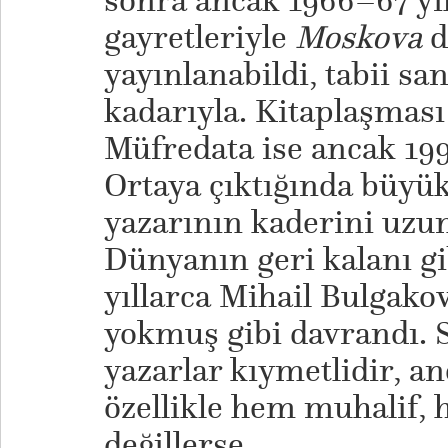
sonra ancak 1966–67 yıl
gayretleriyle
Moskova
d
yayınlanabildi, tabii sa
kadarıyla. Kitaplaşması 
Müfredata ise ancak 1990
Ortaya çıktığında büyük
yazarının kaderini uzun
Dünyanın geri kalanı g
yıllarca Mihail Bulgako
yokmuş gibi davrandı. S
yazarlar kıymetlidir, an
özellikle hem muhalif, 
değillerse...