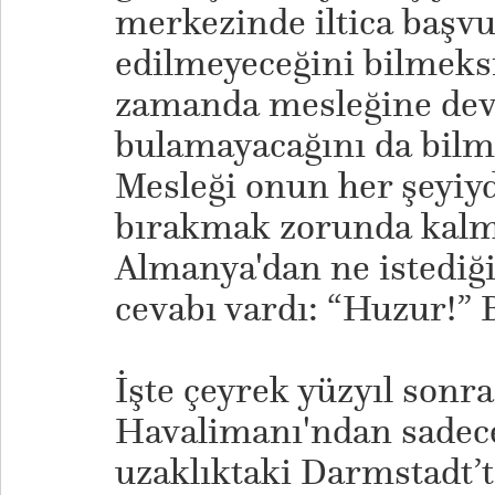
merkezinde iltica başv
edilmeyeceğini bilmeksi
zamanda mesleğine dev
bulamayacağını da bilm
Mesleği onun her şeyiyd
bırakmak zorunda kalmı
Almanya'dan ne istediği
cevabı vardı: “Huzur!” 
İşte çeyrek yüzyıl sonr
Havalimanı'ndan sadece
uzaklıktaki Darmstadt’t