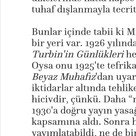
tuhaf dışlanmayla tecrit
Bunlar içinde tabii ki M
bir yeri var. 1926 yılın
Turbin'in Günlükleri
he
Oysa onu 1925'te tefrik
Beyaz Muhafız
'dan uyar
iktidarlar altında tehlik
hicivdir, çünkü. Daha “
1930'a doğru yayın yasa
kapsamına aldı. Sonra h
yayımlatabildi, ne de b