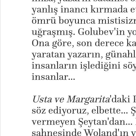
yanlış inancı kırmada et
ömrü boyunca mistisizm
uğraşmış. Golubev'in yo
Ona göre, son derece ka
yaratan yazarın, günahl
insanların işlediğini s
insanlar...
Usta ve Margarita
'daki
söz ediyoruz, elbette... 
vermeyen Şeytan'dan... 
sahnesinde Woland'ın ya