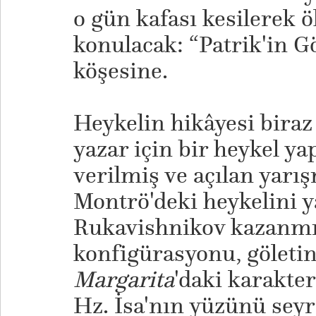
o gün kafası kesilerek ö
konulacak: “Patrik'in G
köşesine.
Heykelin hikâyesi biraz ç
yazar için bir heykel ya
verilmiş ve açılan yar
Montrö'deki heykelini 
Rukavishnikov kazanmış
konfigürasyonu, göleti
Margarita
'daki karakter
Hz. İsa'nın yüzünü sey