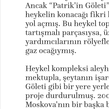
Ancak “Patrik'in Göleti”
heykelin konacağı fikr
yol açmış. Bu heykel t
tartışmalı parçasıysa, 
yardımcılarının rölyefl
gaz ocağıymış.
Heykel kompleksi aleyh
mektupla, şeytanın işar
Göleti gibi bir yere yer
proje durdurulmuş. 2004
Moskova'nın bir başka 