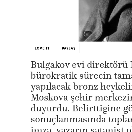
LOVE IT
PAYLAŞ
Bulgakov evi direktörü 
bürokratik sürecin tam
yapılacak bronz heykeli
Moskova şehir merkezin
duyurdu. Belirttiğine g
sonuçlanmasında toplan
imza, yazarın satanist 