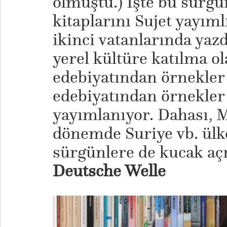
olmuştu.) İşte bu sürgü
kitaplarını Sujet yayıml
ikinci vatanlarında yazd
yerel kültüre katılma ol
edebiyatından örnekle
edebiyatından örnekler 
yayımlanıyor. Dahası,
dönemde Suriye vb. ülk
sürgünlere de kucak aç
Deutsche Welle