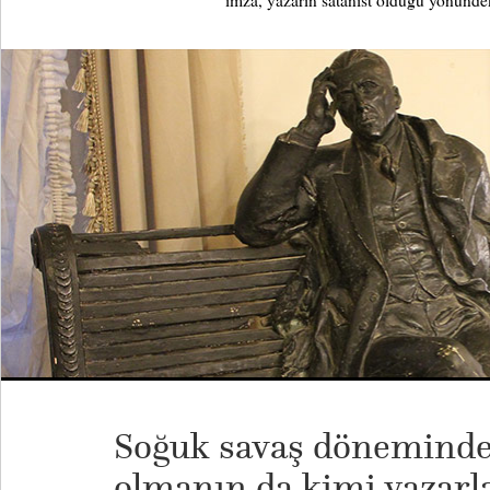
imza, yazarın satanist olduğu yönündek
Soğuk savaş döneminde 
olmanın da kimi yazarla