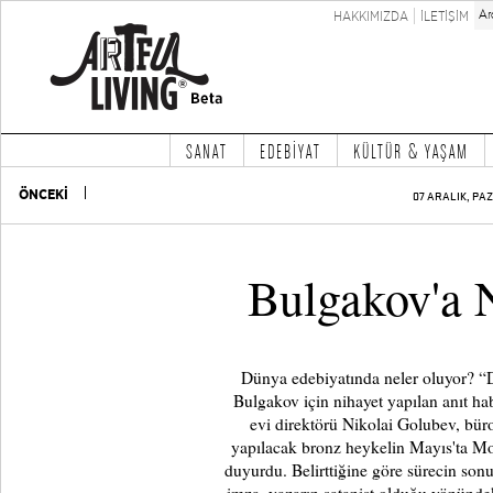
HAKKIMIZDA
İLETİŞİM
SANAT
EDEBİYAT
KÜLTÜR & YAŞAM
ÖNCEKİ
07 ARALIK, PAZ
Bulgakov'a 
Dünya edebiyatında neler oluyor? “
Bulgakov için nihayet yapılan anıt h
evi direktörü Nikolai Golubev, bür
yapılacak bronz heykelin Mayıs'ta Mo
duyurdu. Belirttiğine göre sürecin son