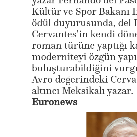
yazar Fernando del Paso
Kültür ve Spor Bakanı 
ödül duyurusunda, del P
Cervantes'in kendi döne
roman türüne yaptığı ka
moderniteyi özgün yapıt
buluşturabildiğini vurgu
Avro değerindeki Cerv
altıncı Meksikalı yazar.
Euronews