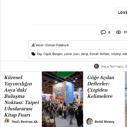
LOVE
0
77
Yazar:
Osman Palabıyık
Tag:
Ciguli
,
Bergen
,
yazar
,
yazı
,
dergi
,
Emrah Serbes
,
söyleşi
,
ede
Proje Telif Hakkı B
Küresel
Göğe Açılan
Yayıncılığın
Defterler:
Asya’daki
Çizgiden
Buluşma
Kelimelere
Noktası: Taipei
Uluslararası
Kitap Fuarı
Nazlı Berivan Ak
Betül Memiş