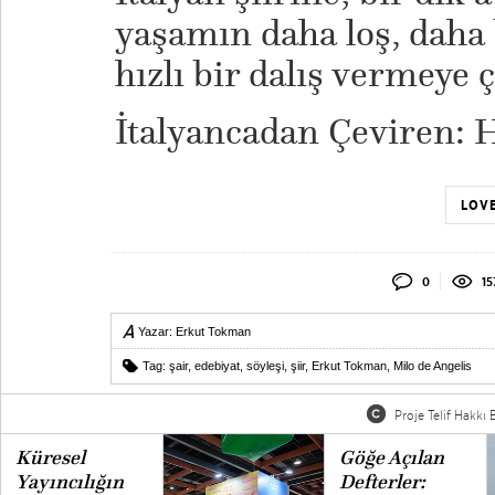
yaşamın daha loş, daha
hızlı bir dalış vermeye ç
İtalyancadan Çeviren: 
LOVE
0
15
Yazar:
Erkut Tokman
Tag:
şair
,
edebiyat
,
söyleşi
,
şiir
,
Erkut Tokman
,
Milo de Angelis
Proje Telif Hakkı B
Küresel
Göğe Açılan
Yayıncılığın
Defterler: