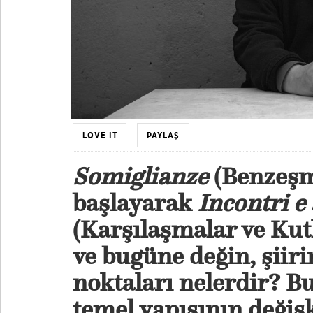
LOVE IT
PAYLAŞ
Somiglianze
(Benzeşm
başlayarak
Incontri e
(Karşılaşmalar ve Kut
ve bugüne değin, şiiri
noktaları nelerdir? 
temel yapısının değişk