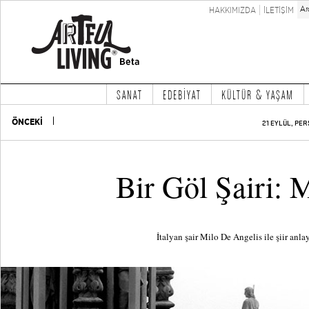
HAKKIMIZDA
İLETİŞİM
SANAT
EDEBİYAT
KÜLTÜR & YAŞAM
ÖNCEKİ
21 EYLÜL, PER
Bir Göl Şairi: 
İtalyan şair Milo De Angelis ile şiir anla