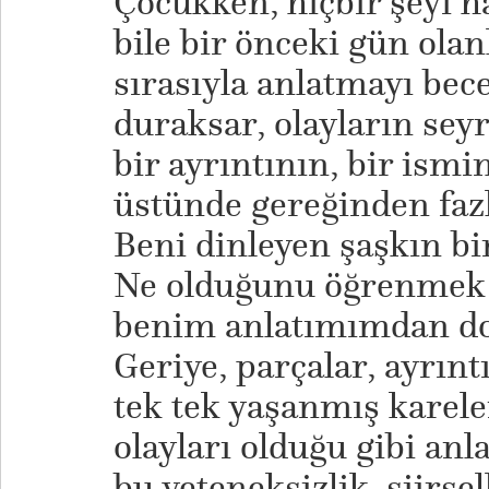
Çocukken, hiçbir şeyi 
bile bir önceki gün ola
sırasıyla anlatmayı be
duraksar, olayların sey
bir ayrıntının, bir ismi
üstünde gereğinden fazl
Beni dinleyen şaşkın bi
Ne olduğunu öğrenmek i
benim anlatımımdan do
Geriye, parçalar, ayrın
tek tek yaşanmış kareler
olayları olduğu gibi an
bu yeteneksizlik, şiirse