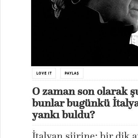
LOVE IT
PAYLAŞ
O zaman son olarak ş
bunlar bugünkü İtalya
yankı buldu?
İtalyan şiirine; bir dik a