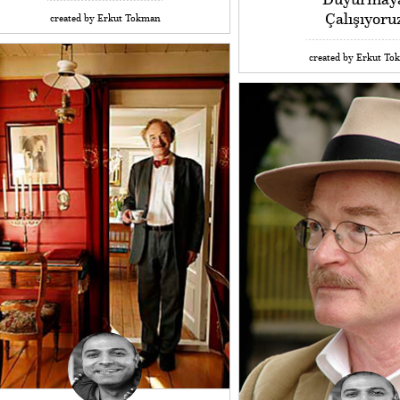
Çalışıyoru
created by Erkut Tokman
created by Erkut To