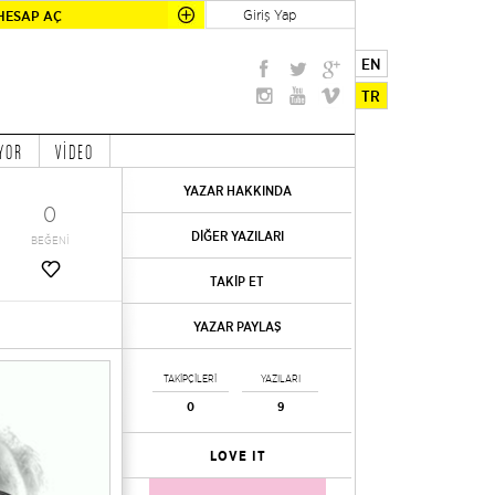
Giriş Yap
HESAP AÇ
EN
TR
YOR
VİDEO
YAZAR HAKKINDA
0
DİĞER YAZILARI
BEĞENİ
TAKİP ET
YAZAR PAYLAŞ
TAKİPÇİLERİ
YAZILARI
0
9
LOVE IT