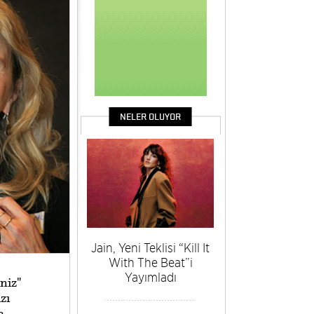
NELER OLUYOR
Jain, Yeni Teklisi “Kill It
With The Beat”i
Yayımladı
iniz"
zı
a