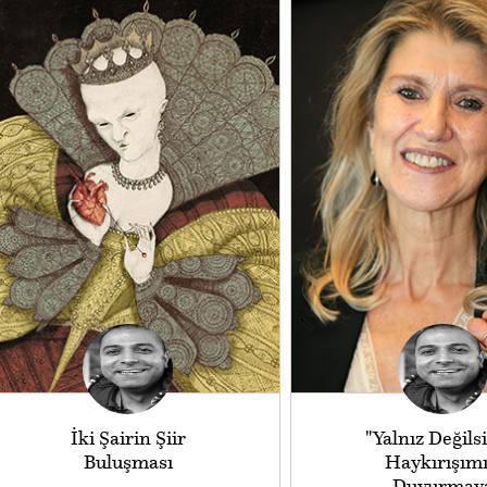
İki Şairin Şiir
"Yalnız Değils
Buluşması
Haykırışımı
Duyurmay