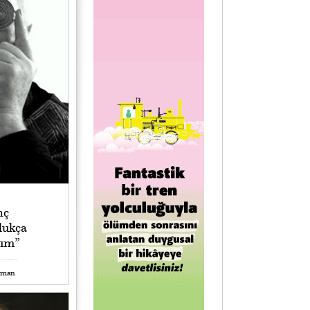
nç
dukça
yım”
kman