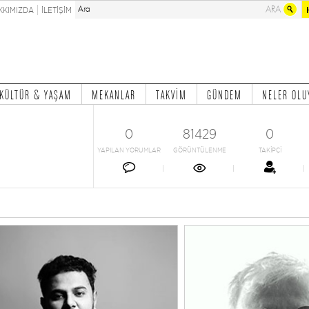
KKIMIZDA
İLETİŞİM
KÜLTÜR & YAŞAM
MEKANLAR
TAKVİM
GÜNDEM
NELER OLU
0
81429
0
YAPILAN YORUMLAR
GÖRÜNTÜLENME
TAKİPÇİ