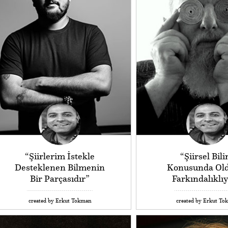
“Şiirlerim İstekle
“Şiirsel Bili
Desteklenen Bilmenin
Konusunda Ol
Bir Parçasıdır”
Farkındalıklı
created by Erkut Tokman
created by Erkut To