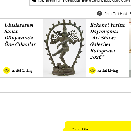
Tag:
Nermin Tarı
,
Retrospektif
,
Bubi 6 Dönem
,
Bubi
,
Kibele Galeri
Proje Telif Hakkı B
Uluslararası
Rekabet Yerine
Sanat
Dayanışma:
Dünyasında
“Art Show:
Öne Çıkanlar
Galeriler
Buluşması
2026”
Artful Living
Artful Living