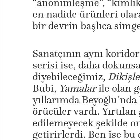
“anonimleşme”, “kimlik
en nadide ürünleri olara
bir devrin başlıca simge
​Sanatçının aynı koridor
serisi ise, daha dokunsa
diyebileceğimiz,
Dikişl
Bubi,
Yamalar
ile olan 
yıllarımda Beyoğlu’nda
örücüler vardı. Yırtılan 
edilemeyecek şekilde on
getirirlerdi. Ben ise bu 