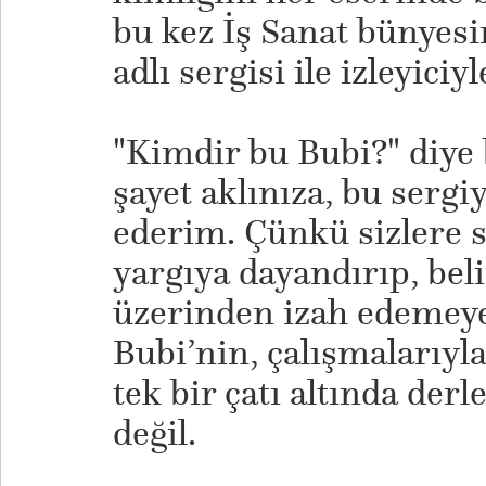
bu kez İş Sanat bünyes
adlı sergisi ile izleyiciy
"​Kimdir bu Bubi?" diye
şayet aklınıza, bu sergi
ederim. Çünkü sizlere s
yargıya dayandırıp, beli
üzerinden izah edemeye
Bubi’nin, çalışmalarıyla
tek bir çatı altında d
değil.