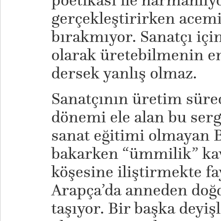
poetikası ile harmanlıy
gerçekleştirirken acemil
bırakmıyor. Sanatçı içi
olarak üretebilmenin e
dersek yanlış olmaz.
Sanatçının üretim sürec
dönemi ele alan bu serg
sanat eğitimi olmayan B
bakarken “ümmilik” kav
köşesine iliştirmekte f
Arapça’da anneden doğd
taşıyor. Bir başka deyiş