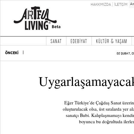
HAKKIMIZDA
İLETİŞİM
SANAT
EDEBİYAT
KÜLTÜR & YAŞAM
ÖNCEKİ
02 ŞUBAT, C
Uygarlaşamayaca
Eğer Türkiye’de Çağdaş Sanat üzerine 
oluşturulacak olsa, üst sıralarda yer a
sanatçı Bubi. Kalıplaşmamayı kendin
boyunca bu doğrultuda ilerle