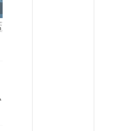
sı
r.
5
o)
a