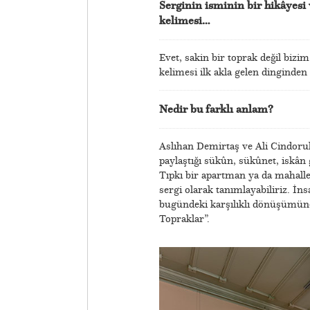
Serginin isminin bir hikâyesi v
kelimesi…
Evet, sakin bir toprak değil bizi
kelimesi ilk akla gelen dinginden
Nedir bu farklı anlam?
Aslıhan Demirtaş ve Ali Cindor
paylaştığı sükûn, sükûnet, is
Tıpkı bir apartman ya da mahalle 
sergi olarak tanımlayabiliriz. İn
bugündeki karşılıklı dönüşümüne,
Topraklar”.