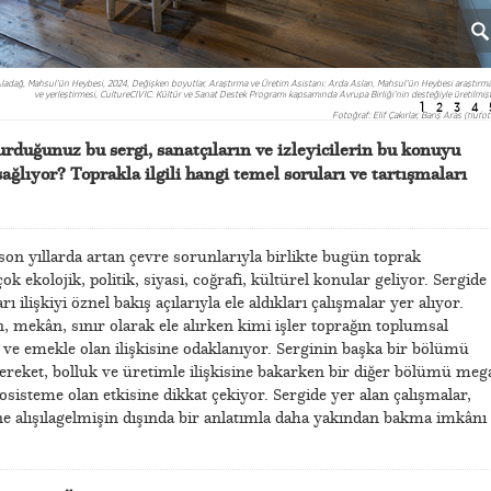
ladağ, Mahsul’ün Heybesi, 2024, Değişken boyutlar, Araştırma ve Üretim Asistanı: Arda Aslan, Mahsul’ün Heybesi araştırma
ve yerleştirmesi, CultureCIVIC: Kültür ve Sanat Destek Programı kapsamında Avrupa Birliği’nin desteğiyle üretilmişti
1
2
3
4
Fotoğraf: Elif Çakırlar, Barış Aras (flufot
rduğunuz bu sergi, sanatçıların ve izleyicilerin bu konuyu
ğlıyor? Toprakla ilgili hangi temel soruları ve tartışmaları
son yıllarda artan çevre sorunlarıyla birlikte bugün toprak
k ekolojik, politik, siyasi, coğrafi, kültürel konular geliyor. Sergide
ı ilişkiyi öznel bakış açılarıyla ele aldıkları çalışmalar yer alıyor.
, mekân, sınır olarak ele alırken kimi işler toprağın toplumsal
 ve emekle olan ilişkisine odaklanıyor. Serginin başka bir bölümü
reket, bolluk ve üretimle ilişkisine bakarken bir diğer bölümü meg
osisteme olan etkisine dikkat çekiyor. Sergide yer alan çalışmalar,
ne alışılagelmişin dışında bir anlatımla daha yakından bakma imkânı