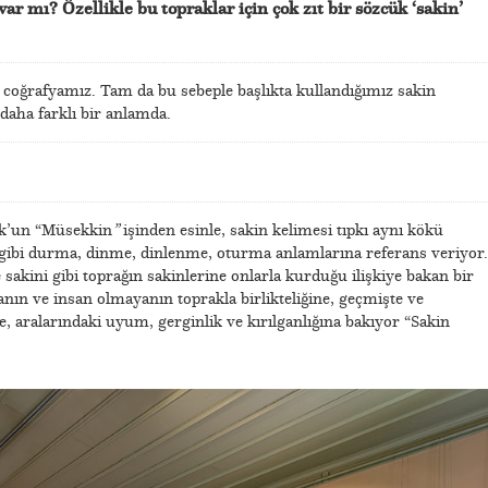
ar mı? Özellikle bu topraklar için çok zıt bir sözcük ‘sakin’
m coğrafyamız. Tam da bu sebeple başlıkta kullandığımız sakin
 daha farklı bir anlamda.
uk’un “Müsekkin
”
işinden esinle, sakin kelimesi tıpkı aynı kökü
kân gibi durma, dinme, dinlenme, oturma anlamlarına referans veriyor.
sakini gibi toprağın sakinlerine onlarla kurduğu ilişkiye bakan bir
sanın ve insan olmayanın toprakla birlikteliğine, geçmişte ve
 aralarındaki uyum, gerginlik ve kırılganlığına bakıyor “Sakin