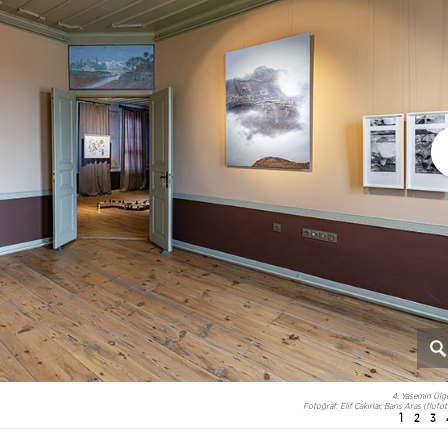
​4. Yasemin Ülg
​Fotoğraf: Elif Çakırlar, Barış Aras (flufot
1
2
3