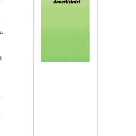
in
ğı