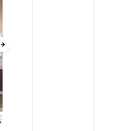
en
o)
4