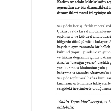
Kadim Anadolu kültürünün topr
açısından ne tür dinamikleri i
dinamikleri nasıl izleyiciye a
Sergideki her iş, farklı mecralard
Çukurova’da kırsal modernleşme 
toplumsal ve kültürel mahsuller
bölgenin dönüşümüne bakıyor. 
kayıtları aynı zamanda bir bellek
kültürel yapısı, gündelik ve gü
ve hâkim doğasının içinde patriark
Araz’ın “bastığın yerler” başlık
yarı kurmaca kitabından yola çıkı
kahramanı Manolis Aksiyotis’in Bi
Sergide toplumsal hafıza kimi za
kimi zaman kurmaca hikâyelerle ka
sergideki üretimlerle olduğumuz
“Sakin Topraklar” sergisi, 11 
edilebilir.