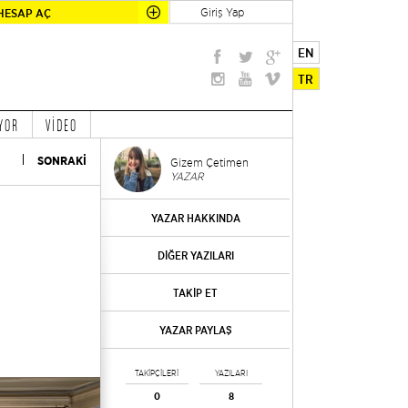
Giriş Yap
HESAP AÇ
EN
TR
YOR
VİDEO
SONRAKİ
Gizem Çetimen
YAZAR
YAZAR HAKKINDA
DİĞER YAZILARI
TAKİP ET
YAZAR PAYLAŞ
TAKİPÇİLERİ
YAZILARI
0
8