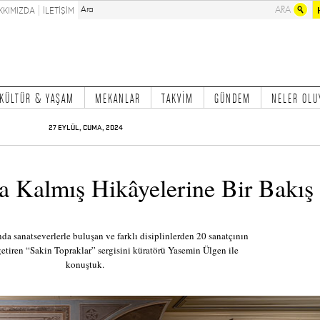
KKIMIZDA
İLETİŞİM
KÜLTÜR & YAŞAM
MEKANLAR
TAKVİM
GÜNDEM
NELER OLU
27 EYLÜL, CUMA, 2024
a Kalmış Hikâyelerine Bir Bakış
a sanatseverlerle buluşan ve farklı disiplinlerden 20 sanatçının
 getiren “Sakin Topraklar” sergisini küratörü Yasemin Ülgen ile
konuştuk.