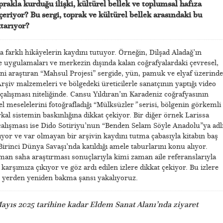
akla kurduğu ilişki, kültürel bellek ve toplumsal hafıza
çeriyor? Bu sergi, toprak ve kültürel bellek arasındaki bu
ktarıyor?
a farklı hikâyelerin kaydını tutuyor. Örneğin, Dilşad Aladağ’ın
uygulamaları ve merkezin dışında kalan coğrafyalardaki çevresel,
ini araştıran “Mahsul Projesi” sergide, yün, pamuk ve elyaf üzerind
Arşiv malzemeleri ve bölgedeki üreticilerle sanatçının yaptığı video
 çalışması niteliğinde. Cansu Yıldıran’ın Karadeniz coğrafyasının
ncel meselelerini fotoğrafladığı “Mülksüzler
”
serisi, bölgenin görkemli
al sistemin baskınlığına dikkat çekiyor. Bir diğer örnek Larissa
lı çalışması ise Dido Sotiriyu’nun “Benden Selam Söyle Anadolu”ya adl
yor ve var olmayan bir arşivin kaydını tutma çabasıyla kitabın baş
rinci Dünya Savaşı’nda katıldığı amele taburlarını konu alıyor.
man saha araştırması sonuçlarıyla kimi zaman aile referanslarıyla
rşımıza çıkıyor ve göz ardı edilen izlere dikkat çekiyor. Bu izlere
 yerden yeniden bakma şansı yakalıyoruz.
Mayıs 2025 tarihine kadar Eldem Sanat Alanı’nda ziyaret