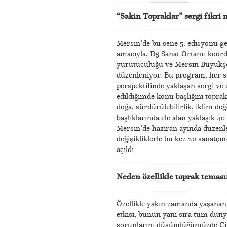
“Sakin Topraklar” sergi fikri n
Mersin’de bu sene 5. edisyonu g
amacıyla, D5 Sanat Ortamı koor
yürütücülüğü ve Mersin Büyükşehi
düzenleniyor. Bu program, her se
perspektifinde yaklaşan sergi ve
edildiğimde konu başlığını toprak 
doğa, sürdürülebilirlik, iklim değiş
başlıklarında ele alan yaklaşık 40
Mersin’de haziran ayında düzenle
değişikliklerle bu kez 20 sanatçı
açıldı.
Neden özellikle toprak temas
Özellikle yakın zamanda yaşanan
etkisi, bunun yanı sıra tüm düny
sorunlarını düşündüğümüzde Cir