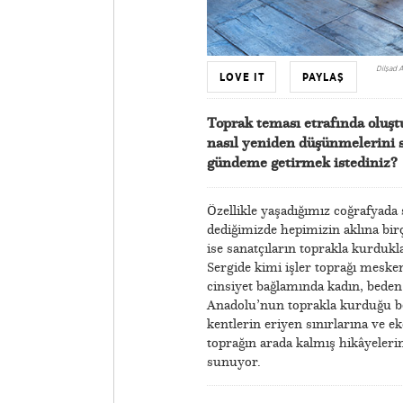
Dilşad A
LOVE IT
PAYLAŞ
Toprak teması etrafında oluştu
nasıl yeniden düşünmelerini sa
gündeme getirmek istediniz?
Özellikle yaşadığımız coğrafyada 
dediğimizde hepimizin aklına birço
ise sanatçıların toprakla kurduklar
Sergide kimi işler toprağı mesken
cinsiyet bağlamında kadın, beden
Anadolu’nun toprakla kurduğu be
kentlerin eriyen sınırlarına ve ek
toprağın arada kalmış hikâyeleri
sunuyor.