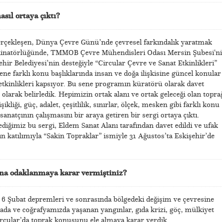
asıl ortaya çıktı?
erçekleşen, Dünya Çevre Günü’nde çevresel farkındalık yaratmak
dinatörlüğünde, TMMOB Çevre Mühendisleri Odası Mersin Şubesi'n
r Belediyesi’nin desteğiyle “Circular Çevre ve Sanat Etkinlikleri”
ne farklı konu başlıklarında insan ve doğa ilişkisine güncel konular
 etkinlikleri kapsıyor. Bu sene programın küratörü olarak davet
olarak belirledik. Hepimizin ortak alanı ve ortak geleceği olan topra
ikliği, güç, adalet, çeşitlilik, sınırlar, ölçek, mesken gibi farklı konu
 sanatçının çalışmasını bir araya getiren bir sergi ortaya çıktı.
diğimiz bu sergi, Eldem Sanat Alanı tarafından davet edildi ve ufak
nın katılımıyla “Sakin Topraklar” ismiyle 31 Ağustos’ta Eskişehir’de
ına odaklanmaya karar vermiştiniz?
 6 Şubat depremleri ve sonrasında bölgedeki değişim ve çevresine
ada ve coğrafyamızda yaşanan yangınlar, gıda krizi, göç, mülkiyet
cular’da toprak konusunu ele almaya karar verdik.