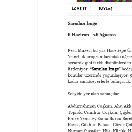
LOVE IT
PAYLAŞ
Sarsılan İmge
6 Haziran - 26 Ağustos
Pera Müzesi bu yaz Hacettepe Üni
Yeterlilik programlarındaki öğrenc
seramik gibi farklı disiplinlerde
üstleniyor. “
Sarsılan İmge
” bede
konular üzerinde yoğunlaşıyor. 5
kadar sanatseverlerle buluşacak.
Sergide yer alan sanatçılar:
​Abdurrahman Coşkun, Ahu Akkan,
Toprak, Cumhur Coşkun, Çiğdem D
Emre Yenisoy, Esma Burcu Serel
Kayık, Gökhun Baltacı, Gözde Ço
Numan Suçağlar, Hilal Küçük, Haza