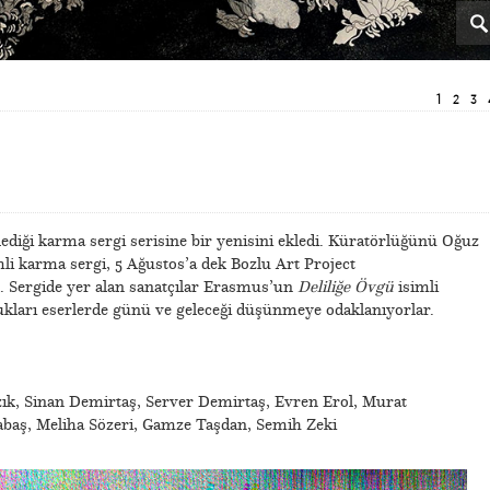
1
2
3
lediği karma sergi serisine bir yenisini ekledi. Küratörlüğünü Oğuz
mli karma sergi, 5 Ağustos’a dek Bozlu Art Project
ek. Sergide yer alan sanatçılar Erasmus’un
Deliliğe Övgü
isimli
ukları eserlerde günü ve geleceği düşünmeye odaklanıyorlar.
Arzık, Sinan Demirtaş, Server Demirtaş, Evren Erol, Murat
baş, Meliha Sözeri, Gamze Taşdan, Semih Zeki