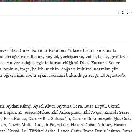
1
2
3
versitesi Güzel Sanatlar Fakültesi Yüksek Lisans ve Sanatta
ileri ağırlıyor. Resim, heykel, yerleştirme, video, baskı, grafik ve
n eserin yer aldığı serginin küratörlüğünü Dilek Karaaziz Şener
n, toplum, imge, bellek, mekân, doğa ve kültürel normlar gibi
4 öğrencinin 100’ü aşkın eserinin bulunduğu sergi, 26 Ağustos’a
 Aydan Kılınç, Aysel Alver, Aytuna Cora, Buse Ergül, Cemil
oğan, E. Jessica Mckie, Elif Anbarpınar, Elif Avşar, Emrah Sezer,
i, Esra Koruç, Gamze Boz Sülüşoğlu, Gamze Dökmetepelioğlu, Gökç
ban, Gözde Mulla, Gülşah Bayraktar, Hasan Doğan Yılmaz, Hasan
l Ünsal, Işıl Tüfekci Ardıç, İlayda Çetin, İmre Deniz Işıktaş, İsma