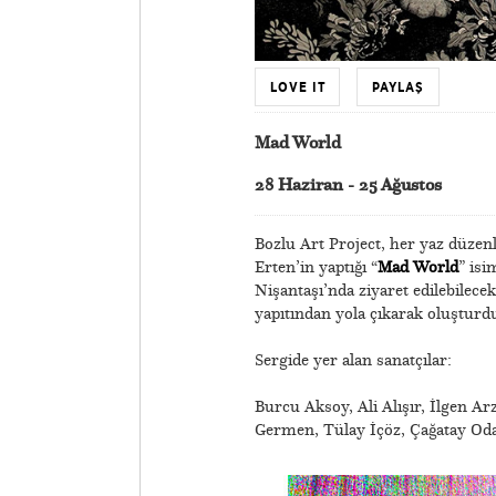
LOVE IT
PAYLAŞ
Mad World
28 Haziran - 25 Ağustos
Bozlu Art Project, her yaz düzen
Erten’in yaptığı “
Mad World
” isi
Nişantaşı’nda ziyaret edilebilec
yapıtından yola çıkarak oluşturd
Sergide yer alan sanatçılar:
​Burcu Aksoy, Ali Alışır, İlgen 
Germen, Tülay İçöz, Çağatay Oda