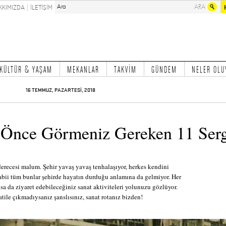
KKIMIZDA
İLETİŞİM
KÜLTÜR & YAŞAM
MEKANLAR
TAKVİM
GÜNDEM
NELER OLU
16 TEMMUZ, PAZARTESİ, 2018
 Önce Görmeniz Gereken 11 Ser
erecesi malum. Şehir yavaş yavaş tenhalaşıyor, herkes kendini
tabii tüm bunlar şehirde hayatın durduğu anlamına da gelmiyor. Her
lsa da ziyaret edebileceğiniz sanat aktiviteleri yolunuzu gözlüyor.
tile çıkmadıysanız şanslısınız, sanat rotanız bizden!