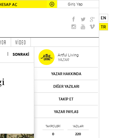
Giriş Yap
HESAP AÇ
EN
TR
YOR
VİDEO
SONRAKİ
Artful Living
YAZAR
YAZAR HAKKINDA
gi
DİĞER YAZILARI
TAKİP ET
YAZAR PAYLAŞ
TAKİPÇİLERİ
YAZILARI
0
220