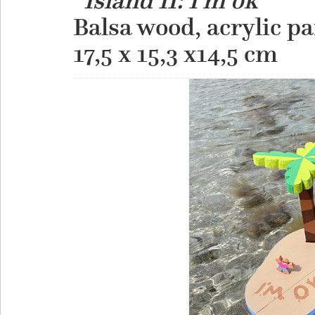
“Island II: I'm ok”
Balsa wood, acrylic pa
​17,5 x 15,3 x14,5 cm