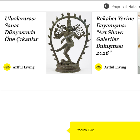
Proje Telif Hakkı B
Uluslararası
Rekabet Yerine
Sanat
Dayanışma:
Dünyasında
“Art Show:
Öne Çıkanlar
Galeriler
Buluşması
2026”
Artful Living
Artful Living