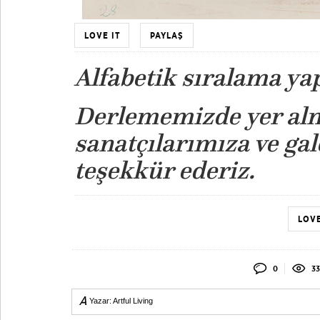
LOVE IT
PAYLAŞ
Alfabetik sıralama yap
Derlememizde yer alm
sanatçılarımıza ve gal
teşekkür ederiz.
LOVE
0
33
Yazar:
Artful Living