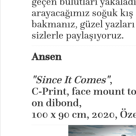
geçen bulutları yakalad
arayacağımız soğuk kış
bakmanız, güzel yazları
sizlerle paylaşıyoruz.
Ansen
"Since It Comes"
,
C-Print, face mount t
on dibond,
​100 x 90 cm, 2020, Öz