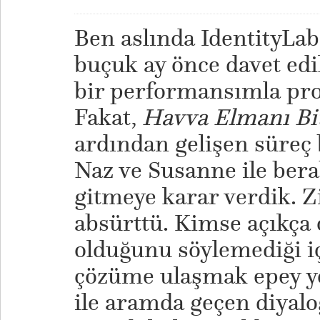
Ben aslında IdentityLab 
buçuk ay önce davet ed
bir performansımla proj
Fakat,
Havva Elmanı Bit
ardından gelişen süreç 
Naz ve Susanne ile ber
gitmeye karar verdik. Z
absürttü. Kimse açıkça 
olduğunu söylemediği i
çözüme ulaşmak epey yor
ile aramda geçen diyalog