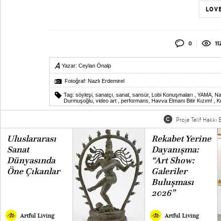
LOVE
0
11
Yazar:
Ceylan Önalp
Fotoğraf: Nazlı Erdemirel
Tag:
söyleşi
,
sanatçı
,
sanat
,
sansür
,
Lobi Konuşmaları
,
YAMA
,
Na
Durmuşoğlu
,
video art
,
performans
,
Havva Elmanı Bitir Kızım!
,
K
Proje Telif Hakkı B
Uluslararası
Rekabet Yerine
Sanat
Dayanışma:
Dünyasında
“Art Show:
Öne Çıkanlar
Galeriler
Buluşması
2026”
Artful Living
Artful Living