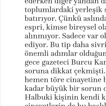
ederken diğer yandan d
toplumlardaki yerleşik 
batırıyor. Çünkü aslınd
espri, kimse bireysel o
alınmıyor. Sadece var o
ediyor. Bu tip daha sivr
önemli adımlar olduğu
gece gazeteci Burcu Kar
soruna dikkat çekmişti
hemen töre cinayetine 
kadar büyük bir sorun
Halbuki kişinin kendi k
cinayetlerin de bu başlı