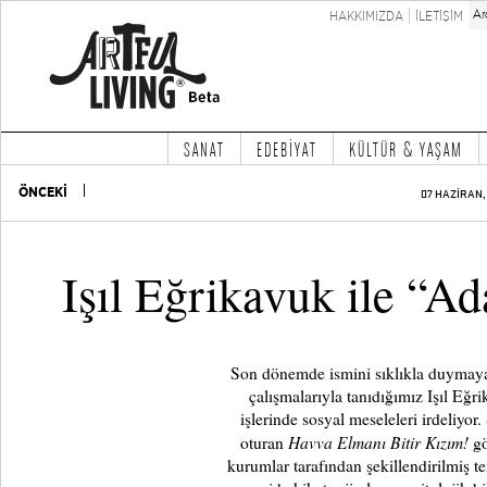
HAKKIMIZDA
İLETİŞİM
SANAT
EDEBİYAT
KÜLTÜR & YAŞAM
ÖNCEKİ
07 HAZİRAN, 
Işıl Eğrikavuk ile “A
Son dönemde ismini sıklıkla duymaya 
çalışmalarıyla tanıdığımız Işıl Eğri
işlerinde sosyal meseleleri irdeliyo
Havva Elmanı Bitir Kızım!
oturan
gö
kurumlar tarafından şekillendirilmiş tem