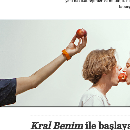
yeni hakikat rejimler ve mitolojik hi
konuş
Kral Benim
ile başla