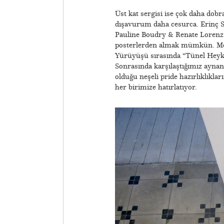
Üst kat sergisi ise çok daha dobr
dışavurum daha cesurca. Erinç S
Pauline Boudry & Renate Lorenz’i
posterlerden almak mümkün. Me
Yürüyüşü sırasında “Tünel Heykel
Sonrasında karşılaştığımız aynanı
olduğu neşeli pride hazırlıklıkla
her birimize hatırlatıyor.