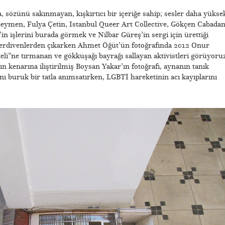
a, sözünü sakınmayan, kışkırtıcı bir içeriğe sahip; sesler daha yükse
eymen, Fulya Çetin, Istanbul Queer Art Collective, Gökçen Cabadan
n işlerini burada görmek ve Nilbar Güreş’in sergi için ürettiği
rdivenlerden çıkarken Ahmet Öğüt’ün fotoğrafında 2012 Onur
i”ne tırmanan ve gökkuşağı bayrağı sallayan aktivistleri görüyoruz
n kenarına iliştirilmiş Boysan Yakar’ın fotoğrafı, aynanın tanık
rını buruk bir tatla anımsatırken, LGBTİ hareketinin acı kayıplarını