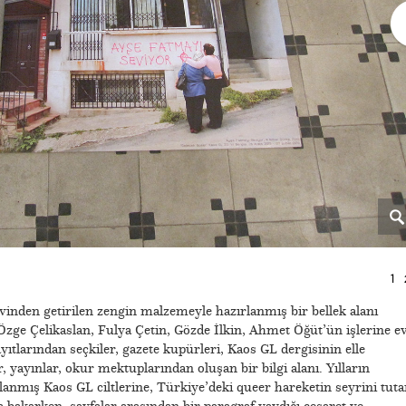
1
ivinden getirilen zengin malzemeyle hazırlanmış bir bellek alanı
Özge Çelikaslan, Fulya Çetin, Gözde İlkin, Ahmet Öğüt’ün işlerine e
yıtlarından seçkiler, gazete kupürleri, Kaos GL dergisinin elle
, yayınlar, okur mektuplarından oluşan bir bilgi alanı. Yılların
rlanmış Kaos GL ciltlerine, Türkiye’deki queer hareketin seyrini tuta
 bakarken, sayfalar arasından bir paragraf yaydığı cesaret ve