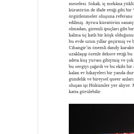
meselesi. Sokak, iç mekâna yüklü 
küratörün de ifade ettiği gibi bi
örgütlenmeler oluşuna referans ve
edilmiş. Ayrıca küratörün sanatçı
olmadan, gizemli ipuçları gibi bı
kalma üç katlı bir köşk olduğunu v
bu evde uzun yıllar geçirmiş ve 
Cihangir’in önemli dandy karakter
uzaklaşıp özenle dekore ettiği b
adeta kuş yuvası gibiymiş ve çok
bu sergiyi çağırdı ve bu ekibi bi
kalan ev hikayeleri bir yanda du
gündelik ve bireysel queer anları 
oluşan işi Hükümler yer alıyor.
katta görülebilir.