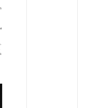
n
le
,
u
ı