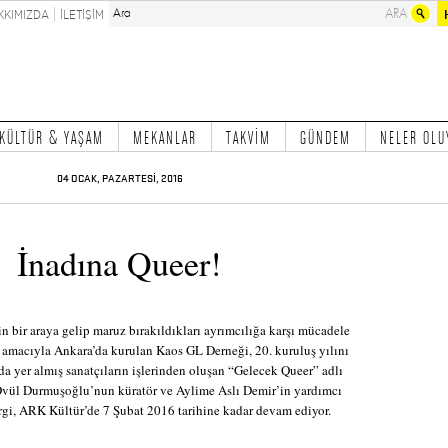
KKIMIZDA
İLETİŞİM
KÜLTÜR & YAŞAM
MEKANLAR
TAKVİM
GÜNDEM
NELER OLU
04 OCAK, PAZARTESİ, 2016
İnadına Queer!
in bir araya gelip maruz bırakıldıkları ayrımcılığa karşı mücadele
 amacıyla Ankara’da kurulan Kaos GL Derneği, 20. kuruluş yılını
da yer almış sanatçıların işlerinden oluşan “Gelecek Queer” adlı
 Övül Durmuşoğlu’nun küratör ve Aylime Aslı Demir’in yardımcı
rgi, ARK Kültür’de 7 Şubat 2016 tarihine kadar devam ediyor.