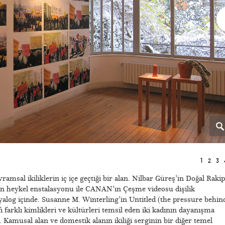
1
2
3
vramsal ikiliklerin iç içe geçtiği bir alan. Nilbar Güreş’in Doğal Rakip
çeren heykel enstalasyonu ile CANAN’ın Çeşme videosu dişilik
alog içinde. Susanne M. Winterling’in Untitled (the pressure behin
ı farklı kimlikleri ve kültürleri temsil eden iki kadının dayanışma
r. Kamusal alan ve domestik alanın ikiliği serginin bir diğer temel