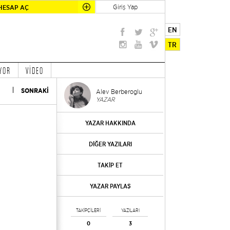
Giriş Yap
HESAP AÇ
EN
TR
YOR
VİDEO
SONRAKİ
Alev Berberoglu
YAZAR
YAZAR HAKKINDA
DİĞER YAZILARI
TAKİP ET
YAZAR PAYLAŞ
TAKİPÇİLERİ
YAZILARI
0
3