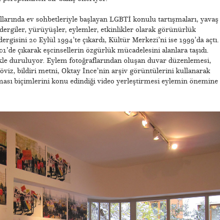
llarında ev sohbetleriyle başlayan LGBTİ konulu tartışmaları, yavaş
 dergiler, yürüyüşler, eylemler, etkinlikler olarak görünürlük
ergisini 20 Eylül 1994’te çıkardı, Kültür Merkezi’ni ise 1999’da açtı.
1’de çıkarak eşcinsellerin özgürlük mücadelesini alanlara taşıdı.
kle duruluyor. Eylem fotoğraflarından oluşan duvar düzenlemesi,
öviz, bildiri metni, Oktay İnce’nin arşiv görüntülerini kullanarak
ması biçimlerini konu edindiği video yerleştirmesi eylemin önemine