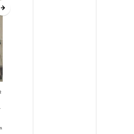
2
v
n