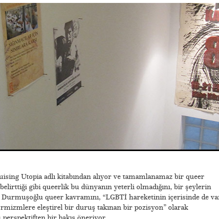
uising Utopia adlı kitabından alıyor ve tamamlanamaz bir queer
lirttiği gibi queerlik bu dünyanın yeterli olmadığını, bir şeylerin
y. Durmuşoğlu queer kavramını, “LGBTİ hareketinin içerisinde de va
ormizmlere eleştirel bir duruş takınan bir pozisyon” olarak
 perspektiften bir bakış öneriyor.