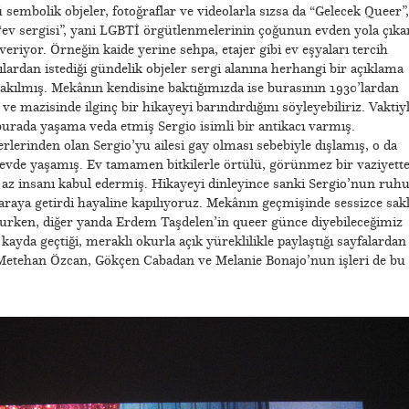
sembolik objeler, fotoğraflar ve videolarla sızsa da “Gelecek Queer”,
r “ev sergisi”, yani LGBTİ örgütlenmelerinin çoğunun evden yola çıka
riyor. Örneğin kaide yerine sehpa, etajer gibi ev eşyaları tercih
lardan istediği gündelik objeler sergi alanına herhangi bir açıklama
rakılmış. Mekânın kendisine baktığımızda ise burasının 1930’lardan
e mazisinde ilginç bir hikayeyi barındırdığını söyleyebiliriz. Vaktiy
burada yaşama veda etmiş Sergio isimli bir antikacı varmış.
lerinden olan Sergio’yu ailesi gay olması sebebiyle dışlamış, o da
u evde yaşamış. Ev tamamen bitkilerle örtülü, görünmez bir vaziyette
 az insanı kabul edermiş. Hikayeyi dinleyince sanki Sergio’nun ruh
r araya getirdi hayaline kapılıyoruz. Mekânın geçmişinde sessizce sakl
rurken, diğer yanda Erdem Taşdelen’in queer günce diyebileceğimiz
kayda geçtiği, meraklı okurla açık yüreklilikle paylaştığı sayfalardan
 Metehan Özcan, Gökçen Cabadan ve Melanie Bonajo’nun işleri de bu