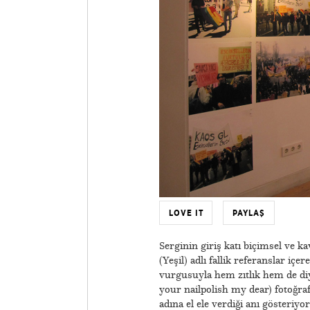
LOVE IT
PAYLAŞ
Serginin giriş katı biçimsel ve ka
(Yeşil) adlı fallik referanslar i
vurgusuyla hem zıtlık hem de diy
your nailpolish my dear) fotoğraf
adına el ele verdiği anı gösteriyo