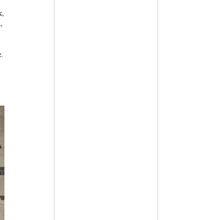
k,
,
.