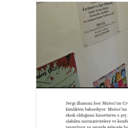
Sergi ilhamını José Muñoz’un Cr
kimlikten bahsediyor. Muñoz’un be
eksik olduğunu hissettiren o şe
olabilen normativitelere ve konf
tanımlıyor ve sergide geleceğe bu