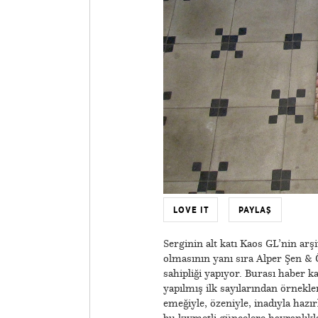
LOVE IT
PAYLAŞ
Serginin alt katı Kaos GL’nin arş
olmasının yanı sıra Alper Şen & 
sahipliği yapıyor. Burası haber ka
yapılmış ilk sayılarından örnekler
emeğiyle, özeniyle, inadıyla hazı
bu kıymetli güncelere hayranlıkla