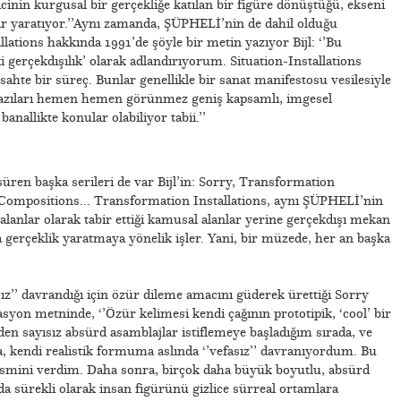
icinin kurgusal bir gerçekliğe katılan bir figüre dönüştüğü, ekseni
lar yaratıyor.’’Aynı zamanda, ŞÜPHELİ’nin de dahil olduğu
llations hakkında 1991’de şöyle bir metin yazıyor Bijl: ‘’Bu
i gerçekdışılık’ olarak adlandırıyorum. Situation-Installations
ahte bir süreç. Bunlar genellikle bir sanat manifestosu vesilesiyle
Bazıları hemen hemen görünmez geniş kapsamlı, imgesel
banallikte konular olabiliyor tabii.’’
üren başka serileri de var Bijl’in: Sorry, Transformation
 Compositions... Transformation Installations, aynı ŞÜPHELİ’nin
k alanlar olarak tabir ettiği kamusal alanlar yerine gerçekdışı mekan
da gerçeklik yaratmaya yönelik işler. Yani, bir müzede, her an başka
asız’’ davrandığı için özür dileme amacını güderek ürettiği Sorry
lasyon metninde, ‘’Özür kelimesi kendi çağının prototipik, ‘cool’ bir
den sayısız absürd asamblajlar istiflemeye başladığım sırada, ve
, kendi realistik formuma aslında ‘’vefasız’’ davranıyordum. Bu
’’ ismini verdim. Daha sonra, birçok daha büyük boyutlu, absürd
a sürekli olarak insan figürünü gizlice sürreal ortamlara