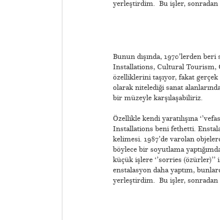
yerleştirdim. Bu işler, sonradan 
Bunun dışında, 1970’lerden beri s
Installations, Cultural Tourism,
özelliklerini taşıyor, fakat gerçe
olarak nitelediği sanat alanların
bir müzeyle karşılaşabiliriz.
Özellikle kendi yaratılışına ‘’vef
Installations beni fethetti. Ensta
kelimesi. 1987’de varolan objeler
böylece bir soyutlama yaptığımda
küçük işlere ‘’sorries (özürler)
enstalasyon daha yaptım, bunlard
yerleştirdim. Bu işler, sonradan 