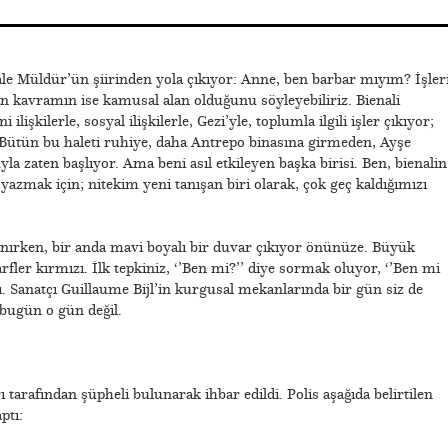
ale Müldür’ün şiirinden yola çıkıyor: Anne, ben barbar mıyım? İşler
an kavramın ise kamusal alan olduğunu söyleyebiliriz. Bienali
lişkilerle, sosyal ilişkilerle, Gezi’yle, toplumla ilgili işler çıkıyor;
. Bütün bu haleti ruhiye, daha Antrepo binasına girmeden, Ayşe
 zaten başlıyor. Ama beni asıl etkileyen başka birisi. Ben, bienalin
azmak için; nitekim yeni tanışan biri olarak, çok geç kaldığımızı
anırken, bir anda mavi boyalı bir duvar çıkıyor önünüze. Büyük
rfler kırmızı. İlk tepkiniz, ‘’Ben mi?’’ diye sormak oluyor, ‘’Ben mi
sı. Sanatçı Guillaume Bijl’in kurgusal mekanlarında bir gün siz de
t bugün o gün değil.
 tarafından şüpheli bulunarak ihbar edildi. Polis aşağıda belirtilen
ptı: