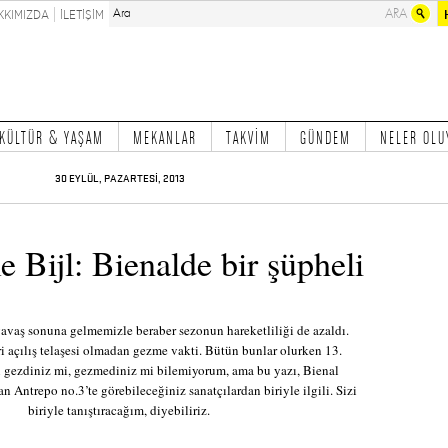
KKIMIZDA
İLETİŞİM
KÜLTÜR & YAŞAM
MEKANLAR
TAKVİM
GÜNDEM
NELER OLU
30 EYLÜL, PAZARTESİ, 2013
 Bijl: Bienalde bir şüpheli
avaş sonuna gelmemizle beraber sezonun hareketliliği de azaldı.
eri açılış telaşesi olmadan gezme vakti. Bütün bunlar olurken 13.
i gezdiniz mi, gezmediniz mi bilemiyorum, ama bu yazı, Bienal
n Antrepo no.3’te görebileceğiniz sanatçılardan biriyle ilgili. Sizi
biriyle tanıştıracağım, diyebiliriz.