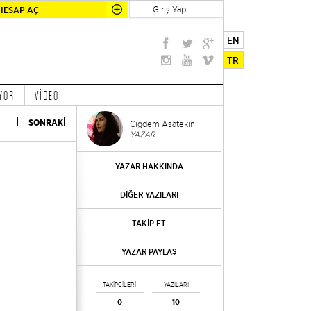
Giriş Yap
HESAP AÇ
EN
TR
YOR
VİDEO
SONRAKİ
Cigdem Asatekin
YAZAR
YAZAR HAKKINDA
DİĞER YAZILARI
TAKİP ET
YAZAR PAYLAŞ
TAKİPÇİLERİ
YAZILARI
0
10