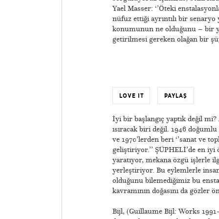
Yael Masser: ‘’Öteki enstalasyonl
nüfuz ettiği ayrıntılı bir senar
konumunun ne olduğunu – bir yab
getirilmesi gereken olağan bir şü
LOVE IT
PAYLAŞ
İyi bir başlangıç yaptık değil mi?
ısıracak biri değil. 1946 doğuml
ve 1970’lerden beri ‘’sanat ve top
geliştiriyor.’’ ŞÜPHELİ’de en iy
yaratıyor, mekana özgü işlerle il
yerleştiriyor. Bu eylemlerle insa
olduğunu bilemediğimiz bu enstal
kavramının doğasını da gözler ön
Bijl, (Guillaume Bijl: Works 1991-