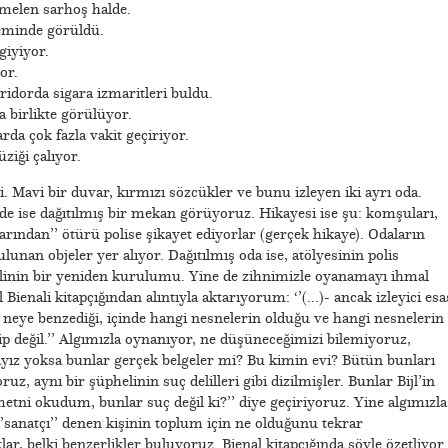
emelen sarhoş halde.
leminde görüldü.
giyiyor.
or.
koridorda sigara izmaritleri buldu.
a birlikte görülüyor.
arda çok fazla vakit geçiriyor.
iği çalıyor.
. Mavi bir duvar, kırmızı sözcükler ve bunu izleyen iki ayrı oda.
inde ise dağıtılmış bir mekan görüyoruz. Hikayesi ise şu: komşuları,
larından’’ ötürü polise şikayet ediyorlar (gerçek hikaye). Odaların
ulunan objeler yer alıyor. Dağıtılmış oda ise, atölyesinin polis
alinin bir yeniden kurulumu. Yine de zihnimizle oyanamayı ihmal
 Bienali kitapçığından alıntıyla aktarıyorum: ‘’(...)- ancak izleyici esa
 neye benzediği, içinde hangi nesnelerin olduğu ve hangi nesnelerin
hip değil.’’ Algımızla oynanıyor, ne düşüneceğimizi bilemiyoruz,
yayız yoksa bunlar gerçek belgeler mi? Bu kimin evi? Bütün bunları
z, aynı bir şüphelinin suç delilleri gibi dizilmişler. Bunlar Bijl’in
etni okudum, bunlar suç değil ki?’’ diye geçiriyoruz. Yine algımızla
’sanatçı’’ denen kişinin toplum için ne olduğunu tekrar
lar, belki benzerlikler buluyoruz. Bienal kitapçığında şöyle özetliyor