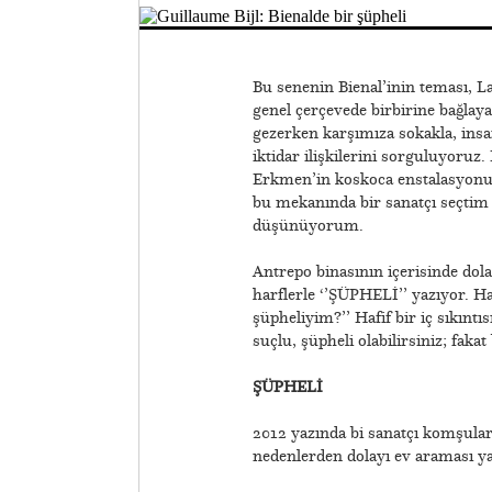
Bu senenin Bienal’inin teması, L
genel çerçevede birbirine bağlay
gezerken karşımıza sokakla, insani i
iktidar ilişkilerini sorguluyoruz
Erkmen’in koskoca enstalasyonuyla
bu mekanında bir sanatçı seçtim y
düşünüyorum.
Antrepo binasının içerisinde dol
harflerle ‘’ŞÜPHELİ’’ yazıyor. Ha
şüpheliyim?’’ Hafif bir iç sıkıntı
suçlu, şüpheli olabilirsiniz; faka
ŞÜPHELİ
2012 yazında bi sanatçı komşuları
nedenlerden dolayı ev araması ya