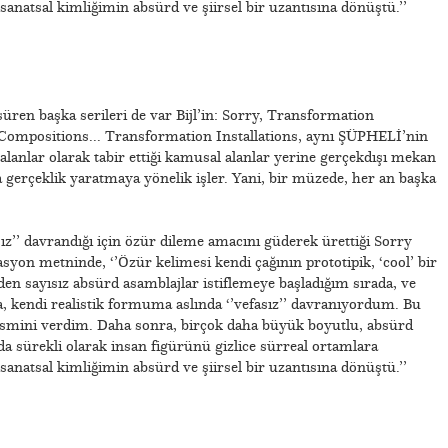
sanatsal kimliğimin absürd ve şiirsel bir uzantısına dönüştü.’’
üren başka serileri de var Bijl’in: Sorry, Transformation
 Compositions... Transformation Installations, aynı ŞÜPHELİ’nin
k alanlar olarak tabir ettiği kamusal alanlar yerine gerçekdışı mekan
da gerçeklik yaratmaya yönelik işler. Yani, bir müzede, her an başka
asız’’ davrandığı için özür dileme amacını güderek ürettiği Sorry
lasyon metninde, ‘’Özür kelimesi kendi çağının prototipik, ‘cool’ bir
den sayısız absürd asamblajlar istiflemeye başladığım sırada, ve
, kendi realistik formuma aslında ‘’vefasız’’ davranıyordum. Bu
’’ ismini verdim. Daha sonra, birçok daha büyük boyutlu, absürd
a sürekli olarak insan figürünü gizlice sürreal ortamlara
sanatsal kimliğimin absürd ve şiirsel bir uzantısına dönüştü.’’