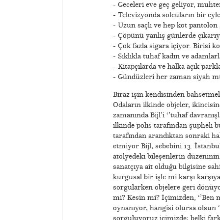
- Geceleri eve geç geliyor, muht
- Televizyonda solcuların bir ey
- Uzun saçlı ve hep kot pantolon 
- Çöpünü yanlış günlerde çıkarıy
- Çok fazla sigara içiyor. Birisi 
- Sıklıkla tuhaf kadın ve adamlarl
- Kitapçılarda ve halka açık parkl
- Gündüzleri her zaman siyah müz
Biraz işin kendisinden bahsetmeli
Odaların ilkinde objeler, ikincis
zamanında Bijl’i ‘’tuhaf davranış
ilkinde polis tarafından şüpheli b
tarafından arandıktan sonraki h
etmiyor Bijl, sebebini 13. İstanbul
atölyedeki bileşenlerin düzeninin
sanatçıya ait olduğu bilgisine sa
kurgusal bir işle mi karşı karşı
sorgularken objelere geri dönüyoru
mi? Kesin mi? İçimizden, ‘’Ben m
oynanıyor, hangisi olursa olsun ‘
sorguluyoruz içimizde; belki fark