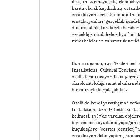
iletişim kurmaya çalışırken izley
kasıtlı olarak kaydırılmış ortam
enstalasyon serisi Situation Insta
enstalasyonları ‘gerçeklik içindek
durumsal bir karakterle beraber s
gerçekliğe müdahele ediyorlar. 
müdaheleler ve rahatsızlık verici 
Bunun dışında, 1970’lerden beri s
Installations, Cultural Tourism,
özelliklerini taşıyor, fakat gerçe
olarak nitelediği sanat alanların
bir müzeyle karşılaşabiliriz.
Özellikle kendi yaratılışına ‘’vef
Installations beni fethetti. Ensta
kelimesi. 1987’de varolan objeler
böylece bir soyutlama yaptığımda
küçük işlere ‘’sorries (özürler)
enstalasyon daha yaptım, bunlard