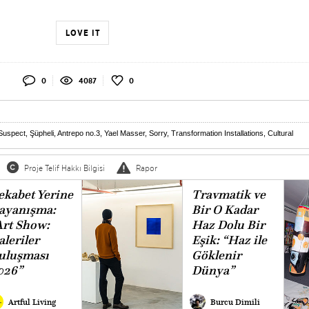
LOVE IT
0
4087
0
Suspect
,
Şüpheli
,
Antrepo no.3
,
Yael Masser
,
Sorry
,
Transformation Installations
,
Cultural
Proje Telif Hakkı Bilgisi
Rapor
ekabet Yerine
Travmatik ve
ayanışma:
Bir O Kadar
Art Show:
Haz Dolu Bir
aleriler
Eşik: “Haz ile
uluşması
Göklenir
026”
Dünya”
Artful Living
Burcu Dimili