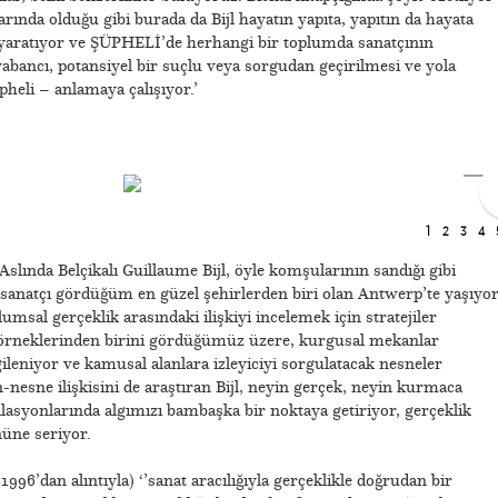
arında olduğu gibi burada da Bijl hayatın yapıta, yapıtın da hayata
yo yaratıyor ve ŞÜPHELİ’de herhangi bir toplumda sanatçının
ancı, potansiyel bir suçlu veya sorgudan geçirilmesi ve yola
pheli – anlamaya çalışıyor.’
1
2
3
4
 Aslında Belçikalı Guillaume Bijl, öyle komşularının sandığı gibi
u sanatçı gördüğüm en güzel şehirlerden biri olan Antwerp’te yaşıyor
lumsal gerçeklik arasındaki ilişkiyi incelemek için stratejiler
i örneklerinden birini gördüğümüz üzere, kurgusal mekanlar
gileniyor ve kamusal alanlara izleyiciyi sorgulatacak nesneler
n-nesne ilişkisini de araştıran Bijl, neyin gerçek, neyin kurmaca
asyonlarında algımızı bambaşka bir noktaya getiriyor, gerçeklik
üne seriyor.
1996’dan alıntıyla) ‘’sanat aracılığıyla gerçeklikle doğrudan bir