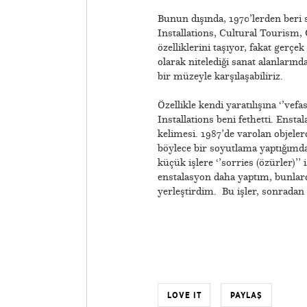
Bunun dışında, 1970’lerden beri s
Installations, Cultural Tourism,
özelliklerini taşıyor, fakat gerçe
olarak nitelediği sanat alanların
bir müzeyle karşılaşabiliriz.
Özellikle kendi yaratılışına ‘’vef
Installations beni fethetti. Ensta
kelimesi. 1987’de varolan objeler
böylece bir soyutlama yaptığımda
küçük işlere ‘’sorries (özürler)
enstalasyon daha yaptım, bunlard
yerleştirdim. Bu işler, sonradan 
LOVE IT
PAYLAŞ