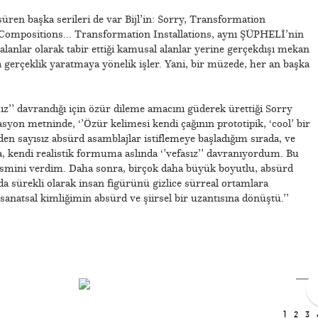
üren başka serileri de var Bijl’in: Sorry, Transformation
 Compositions... Transformation Installations, aynı ŞÜPHELİ’nin
k alanlar olarak tabir ettiği kamusal alanlar yerine gerçekdışı mekan
da gerçeklik yaratmaya yönelik işler. Yani, bir müzede, her an başka
asız’’ davrandığı için özür dileme amacını güderek ürettiği Sorry
lasyon metninde, ‘’Özür kelimesi kendi çağının prototipik, ‘cool’ bir
den sayısız absürd asamblajlar istiflemeye başladığım sırada, ve
, kendi realistik formuma aslında ‘’vefasız’’ davranıyordum. Bu
’’ ismini verdim. Daha sonra, birçok daha büyük boyutlu, absürd
a sürekli olarak insan figürünü gizlice sürreal ortamlara
sanatsal kimliğimin absürd ve şiirsel bir uzantısına dönüştü.’’
1
2
3