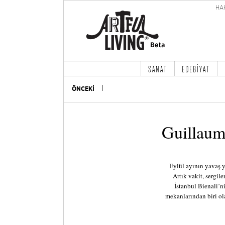
HA
SANAT
EDEBİYAT
ÖNCEKİ
Guillaume
Eylül ayının yavaş y
Artık vakit, sergil
İstanbul Bienali’n
mekanlarından biri ola