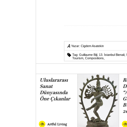
Yazar:
Cigdem Asatekin
Tag:
Guillaume Bijl
,
13. İstanbul Bienali
,
Tourism
,
Compositions
,
Uluslararası
R
Sanat
D
Dünyasında
“
Öne Çıkanlar
G
B
2
Artful Living