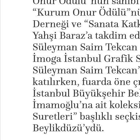
Onur Ödülü”nün sahibi
“Kurum Onur Ödülü”nü İ
Derneği ve “Sanata Kat
Yahşi Baraz’a takdim edi
Süleyman Saim Tekcan 
İmoga İstanbul Grafik 
Süleyman Saim Tekcan’a 
katılırken, fuarda öne ç
İstanbul Büyükşehir B
İmamoğlu’na ait kolek
Suretleri” başlıklı seçki
Beylikdüzü’ydü.