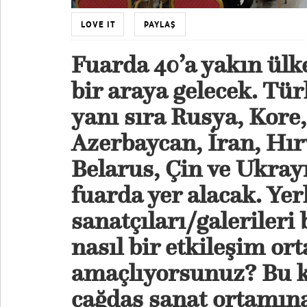
LOVE IT
PAYLAŞ
Fuarda 40’a yakın ülke
bir araya gelecek. Tür
yanı sıra Rusya, Kore
Azerbaycan, İran, Hır
Belarus, Çin ve Ukray
fuarda yer alacak. Yerl
sanatçıları/galerileri 
nasıl bir etkileşim o
amaçlıyorsunuz? Bu k
çağdaş sanat ortamına