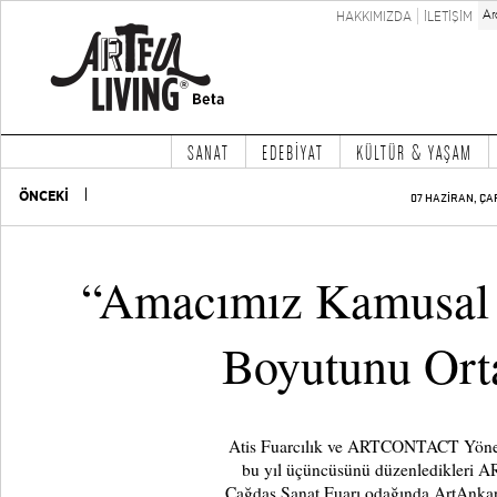
HAKKIMIZDA
İLETİŞİM
SANAT
EDEBİYAT
KÜLTÜR & YAŞAM
ÖNCEKİ
07 HAZİRAN, ÇA
“Amacımız Kamusal S
Boyutunu Or
Atis Fuarcılık ve ARTCONTACT Yöneti
bu yıl üçüncüsünü düzenledikleri 
Çağdaş Sanat Fuarı odağında ArtAnkara 