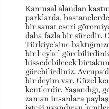
Kamusal alandan kastım
parklarda, hastanelerde
bir sanat eseri göremiyo
daha fazla bir süredir.
Türkiye’sine baktığını
bir heykel görebilirdini
hissedebilecek birtakım
görebilirdiniz. Avrupa’
bir deyim var. Güzel ken
kentlerdir. Yaşandığı, g
zaman insanlara payla
isteği uyandıran kentler