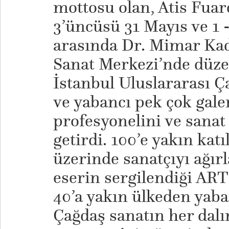
mottosu olan, Atis Fuarc
3’üncüsü 31 Mayıs ve 1 -
arasında Dr. Mimar Kad
Sanat Merkezi’nde dü
İstanbul Uluslararası Ç
ve yabancı pek çok galer
profesyonelini ve sanat 
getirdi. 100’e yakın kat
üzerinde sanatçıyı ağır
eserin sergilendiği A
40’a yakın ülkeden yaban
Çağdaş sanatın her dalı