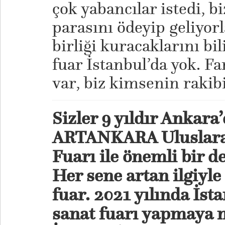
çok yabancılar istedi, b
parasını ödeyip geliyor
birliği kuracaklarını bi
fuar İstanbul’da yok. Fa
var, biz kimsenin rakibi
Sizler 9 yıldır Ankar
ARTANKARA Uluslarar
Fuarı ile önemli bir d
Her sene artan ilgiyl
fuar. 2021 yılında İst
sanat fuarı yapmaya n