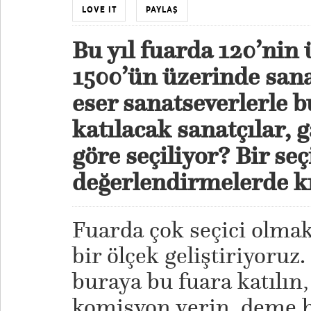
LOVE IT
PAYLAŞ
Bu yıl
fuarda 120’nin 
1500’ün üzerinde sana
eser sanatseverlerle b
katılacak sanatçılar, g
göre seçiliyor? Bir seç
değerlendirmelerde kr
Fuarda çok seçici olma
bir ölçek geliştiriyoruz.
buraya bu fuara katılın,
komisyon verin, deme h