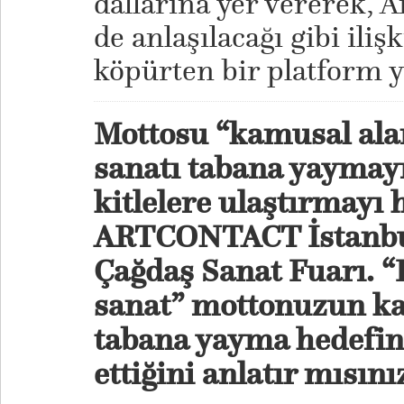
dallarına yer vererek, 
de anlaşılacağı gibi ilişk
köpürten bir platform y
Mottosu
“kamusal ala
sanatı tabana yaymayı
kitlelere ulaştırmayı 
ARTCONTACT İstanbul
Çağdaş Sanat Fuarı. 
sanat” mottonuzun kap
tabana yayma hedefini
ettiğini anlatır mısını