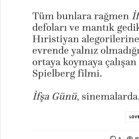
Tüm bunlara rağmen
İ
defoları ve mantık gedi
Hıristiyan alegorilerine
evrende yalnız olmadığı
ortaya koymaya çalışan 
Spielberg filmi.
İfşa Günü
, sinemalarda
LOVE
0
61