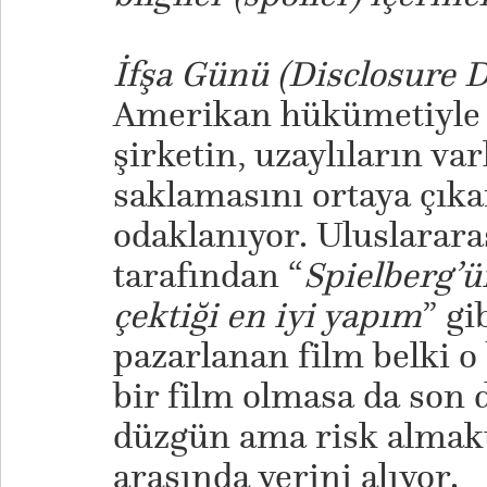
İfşa Günü (Disclosure D
Amerikan hükümetiyle sı
şirketin, uzaylıların var
saklamasını ortaya çık
odaklanıyor. Uluslarara
tarafından “
Spielberg’ü
çektiği en iyi yapım
” gi
pazarlanan film belki o 
bir film olmasa da son 
düzgün ama risk almakt
arasında yerini alıyor.