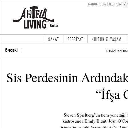
HAKKIMIZDA
İLETİŞİM
SANAT
EDEBİYAT
KÜLTÜR & YAŞAM
ÖNCEKİ
17 HAZİRAN, ÇA
Sis Perdesinin Ardındaki
“İfşa
Steven Spielberg’ün hem yönettiği 
kadrosunda Emily Blunt, Josh O'Con
İfşa Gün
isimlerin yer aldığı son filmi