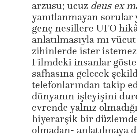
arzusu; ucuz
deus ex m
yanıtlanmayan sorular y
genç nesillere UFO hik
anlatılmasıyla mı vücut
zihinlerde ister istemez
Filmdeki insanlar göst
safhasına gelecek şekild
telefonlarından takip ed
dünyanın işleyişini dur
evrende yalnız olmadığ
hiyerarşik bir düzlemde
olmadan- anlatılmaya d