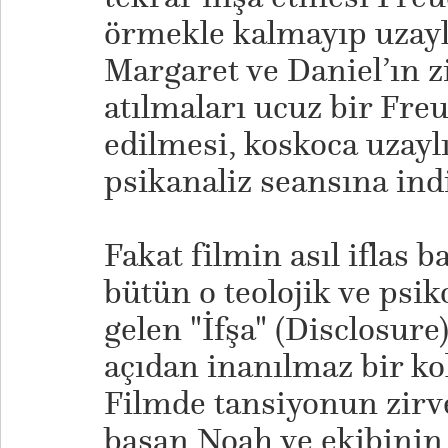
örmekle kalmayıp uzaylı
Margaret ve Daniel’ın z
atılmaları ucuz bir Fre
edilmesi, koskoca uzaylı 
psikanaliz seansına ind
​Fakat filmin asıl iflas 
bütün o teolojik ve psi
gelen "İfşa" (Disclosur
açıdan inanılmaz bir kol
Filmde tansiyonun zirv
basan Noah ve ekibinin 