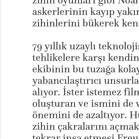
zihin oyunları gibi No
askerlerinin kayıp yakın
zihinlerini bükerek kend
79 yıllık uzaylı teknoloji
tehlikelere karşı kendin
ekibinin bu tuzağa kola
yabancılaştırıcı unsurla
alıyor. İster istemez fi
oluşturan ve ismini de
önemini de azaltıyor. 
zihin çakralarını açmak
tekrar inşa etmesi Freu