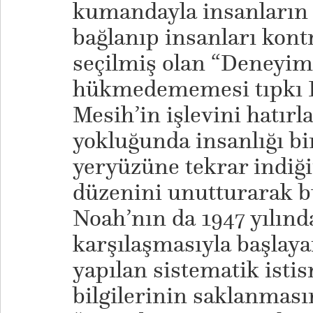
kumandayla insanların 
bağlanıp insanları kontr
seçilmiş olan “Deneyimci
hükmedememesi tıpkı D
Mesih’in işlevini hatırl
yokluğunda insanlığı bir
yeryüzüne tekrar indiği
düzenini unutturarak bu
Noah’nın da 1947 yılın
karşılaşmasıyla başlaya
yapılan sistematik isti
bilgilerinin saklanması