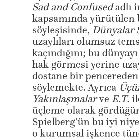
Sad and Confused
adlı 
kapsamında yürütülen 
söyleşisinde,
Dünyalar 
uzaylıları olumsuz tems
kaçındığını; bu dünyayı
hak görmesi yerine uzay
dostane bir pencereden
söylemekte. Ayrıca
Üçü
Yakınlaşmalar
ve
E.T.
il
üçleme olarak gördüğün
Spielberg’ün bu iyi niye
o kurumsal işkence tün