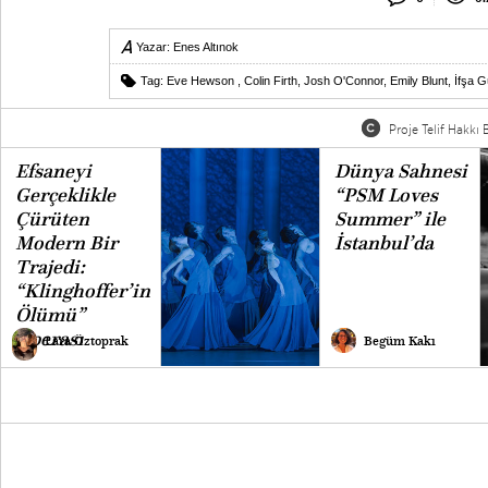
Yazar:
Enes Altınok
Tag:
Eve Hewson
,
Colin Firth
,
Josh O'Connor
,
Emily Blunt
,
İfşa 
Proje Telif Hakkı B
Efsaneyi
Dünya Sahnesi
Gerçeklikle
“PSM Loves
Çürüten
Summer” ile
Modern Bir
İstanbul’da
Trajedi:
“Klinghoffer’in
Ölümü”
Operası
Lara Öztoprak
Begüm Kakı