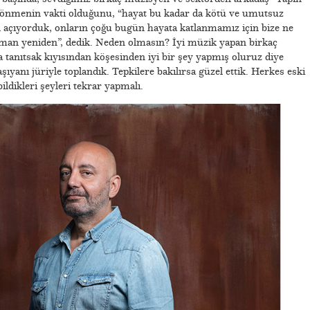
dönmenin vakti olduğunu, “hayat bu kadar da kötü ve umutsuz
 açıyorduk, onların çoğu bugün hayata katlanmamız için bize ne
aman yeniden”, dedik. Neden olmasın? İyi müzik yapan birkaç
 tanıtsak kıyısından köşesinden iyi bir şey yapmış oluruz diye
aşıyanı jüriyle toplandık. Tepkilere bakılırsa güzel ettik. Herkes eski
ildikleri şeyleri tekrar yapmalı.