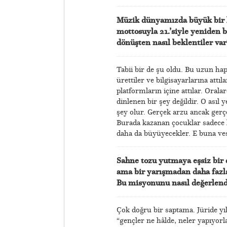
Müzik dünyamızda büyük bir h
mottosuyla 21.’siyle yeniden 
dönüşten nasıl beklentiler var
Tabii bir de şu oldu. Bu uzun hap
ürettiler ve bilgisayarlarına attı
platformların içine attılar. Oral
dinlenen bir şey değildir. O asıl
şey olur. Gerçek arzu ancak gerç
Burada kazanan çocuklar sadece k
daha da büyüyecekler. E buna vesi
Sahne tozu yutmaya eşsiz bir d
ama bir yarışmadan daha fazlas
Bu misyonunu nasıl değerlend
Çok doğru bir saptama. Jüride yıll
“gençler ne hâlde, neler yapıyorl