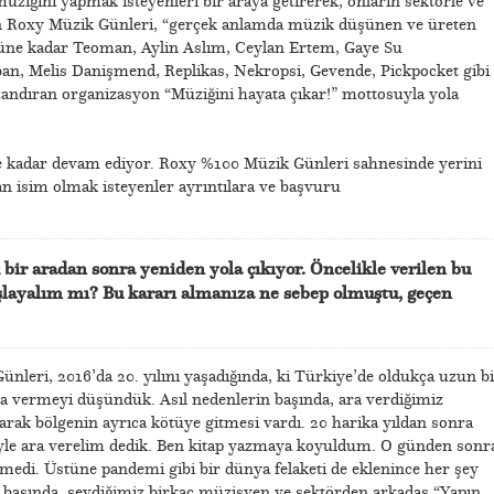
iğini yapmak isteyenleri bir araya getirerek, onların sektörle ve
an Roxy Müzik Günleri, “gerçek anlamda müzik düşünen ve üreten
ugüne kadar Teoman, Aylin Aslım, Ceylan Ertem, Gaye Su
an, Melis Danişmend, Replikas, Nekropsi, Gevende, Pickpocket gibi
andıran organizasyon “Müziğini hayata çıkar!” mottosuyla yola
ne kadar devam ediyor. Roxy %100 Müzik Günleri sahnesinde yerini
n isim olmak isteyenler ayrıntılara ve başvuru
k bir aradan sonra yeniden yola çıkıyor. Öncelikle verilen bu
şlayalım mı? Bu kararı almanıza ne sebep olmuştu, geçen
ünleri, 2016’da 20. yılını yaşadığında, ki Türkiye’de oldukça uzun bi
a vermeyi düşündük. Asıl nedenlerin başında, ara verdiğimiz
larak bölgenin ayrıca kötüye gitmesi vardı. 20 harika yıldan sonra
siyle ara verelim dedik. Ben kitap yazmaya koyuldum. O günden sonr
tmedi. Üstüne pandemi gibi bir dünya felaketi de eklenince her şey
 başında, sevdiğimiz birkaç müzisyen ve sektörden arkadaş “Yapın