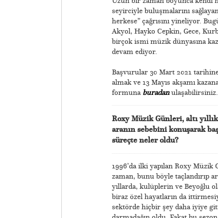
Uzun bir zaman boyunca kendi müz
seyirciyle buluşmalarını sağlay
herkese” çağrısını yineliyor. B
Akyol, Hayko Cepkin, Gece, Kurb
birçok ismi müzik dünyasına kaz
devam ediyor.
​Başvurular 30 Mart 2021 tarihi
almak ve 13 Mayıs akşamı kazana
formuna
buradan
ulaşabilirsiniz.
Roxy Müzik Günleri, altı yıllı
aranın sebebini konuşarak ba
süreçte neler oldu?
1996’da ilki yapılan Roxy Müzik G
zaman, bunu böyle taçlandırıp ar
yıllarda, kulüplerin ve Beyoğlu o
biraz özel hayatların da ittirme
sektörde hiçbir şey daha iyiye gi
darmadağın oldu. Fakat bu sezon