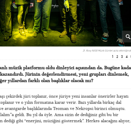
21. Roxy %100 Müzik Günleri açılış etkinliğind
1
2
3
4
anlı müzik platformu oldu dinleyici açısından da. Bugüne kada
kazandırdı. Jürinin değerlendirmesi, yeni grupları dinlemek,
iğer yıllardan farklı olan başlıklar olacak mı?
şı çekirdek jüri toplanır, önce jüriye yeni insanlar önerirler hayatı
oplanır ve o yılın formatına karar verir. Bazı yıllarda birkaç dal
ve avantgarde başlıklarında Teoman ve Nekropsi birinci olmuştu.
lalım”a geldi. Bu yıl da öyle. Ama sizin de dediğiniz gibi bu bir
 dediği gibi “enerjini, müziğini göstermek”. Herkes alacağını alıyor,