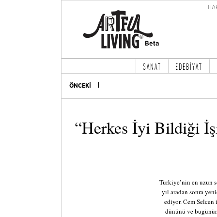
HA
SANAT
EDEBİYAT
ÖNCEKİ
“Herkes İyi Bildiği İ
Türkiye’nin en uzun 
yıl aradan sonra yen
ediyor. Cem Selcen 
dününü ve bugününü