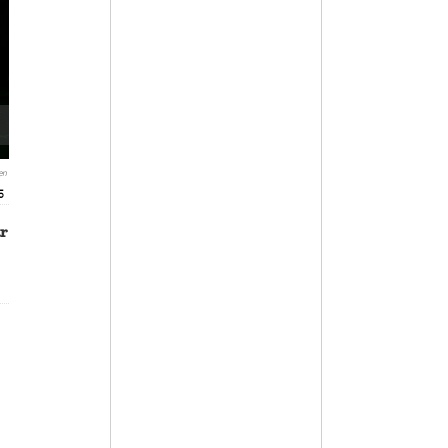
en
5
r