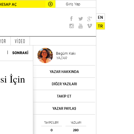
Giriş Yap
HESAP AÇ
EN
TR
YOR
VİDEO
SONRAKİ
Begüm Kakı
YAZAR
YAZAR HAKKINDA
si İçin
DİĞER YAZILARI
TAKİP ET
YAZAR PAYLAŞ
TAKİPÇİLERİ
YAZILARI
0
280