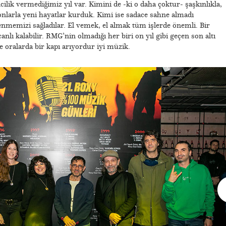
cilik vermediğimiz yıl var. Kimini de -ki o daha çoktur- şaşkınlıkla,
 onlarla yeni hayatlar kurduk. Kimi ise sadace sahne almadı
enmemizi sağladılar. El vemek, el almak tüm işlerde önemli. Bir
nlı kalabilir. RMG’nin olmadığı her biri on yıl gibi geçen son altı
e oralarda bir kapı arıyordur iyi müzik.