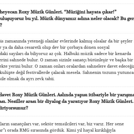
eyecan Roxy Müzik Günleri. “Müziğini hayata çıkar!”
buluşuyoruz bu yıl. Müzik dünyamız adına neler olacak? Bu ger
?
is zamanında yeteneği olanlar evlerinde kalmış olsalar da bir şeyler
lar ya da daha cesaretli olup dev bir çorbaya dönen sosyal
ardaki sayıları da biliyoruz az çok. Halbuki müzik sadece bir kenarda
 yerini sahnede bulur. O zaman sizinle sanatçı bütünleşir ve başka bir
ekte yerini bulur. O zaman onları oralardan sahnelere davet edeceğiz
ulüpte değil festivallerde çalacak mesela. Sahnenin tozunu yutunca
le olmak da ayrı zevk tabii.
avet Roxy Müzik Günleri. Aslında yapısı itibariyle bir yarışm
ı. Nesiller arası bir diyalog da yaratıyor Roxy Müzik Günleri.
iriyorsunuz?
arın sanatçıları var, sektör temsilcileri var, biz varız. Her sene
ar”ı orada RMG sırasında gördük. Kimi yıl hayal kırıklığıyla