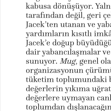
kabusa dönüşüyor. Yal
tarafından değil, geri çe
Jacek’ten utanan ve yaba
yardımların kısıtlı imkân
Jacek’e doğup büyüdüğü
dair yabancılaşmalar ve
sunuyor.
Mug
, genel o
organizasyonun çürümü
tüketim toplumundaki bi
değerlerin yıkıma uğratı
değerlere uymayan canlı
toplumdan dışlanacağını