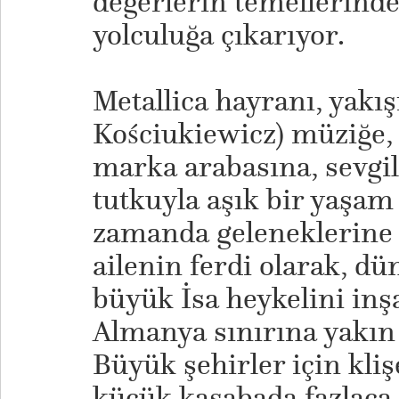
değerlerin temellerinde 
yolculuğa çıkarıyor.
​Metallica hayranı, yakı
Kościukiewicz) müziğe, 
marka arabasına, sevgil
tutkuyla aşık bir yaşam
zamanda geleneklerine s
ailenin ferdi olarak, dü
büyük İsa heykelini inşa
Almanya sınırına yakın b
Büyük şehirler için kli
küçük kasabada fazlaca 