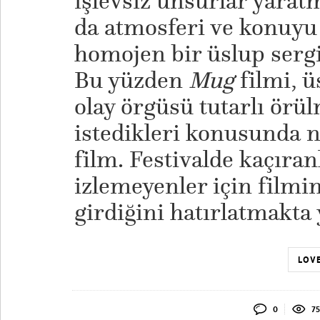
işlevsiz unsurlar yarat
da atmosferi ve konuyu
homojen bir üslup sergi
Bu yüzden
Mug
filmi, 
olay örgüsü tutarlı örü
istedikleri konusunda n
film. Festivalde kaçıran
izlemeyenler için filmi
girdiğini hatırlatmakta 
LOVE
0
75