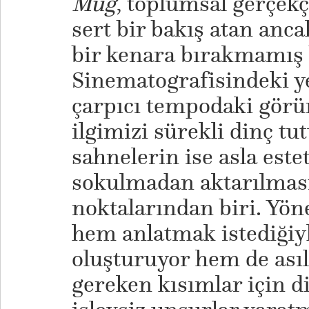
Mug
, toplumsal gerçek
sert bir bakış atan anc
bir kenara bırakmamış b
Sinematografisindeki yer
çarpıcı tempodaki görün
ilgimizi sürekli dinç tu
sahnelerin ise asla est
sokulmadan aktarılması
noktalarından biri. Yön
hem anlatmak istediğiyle
oluşturuyor hem de as
gereken kısımlar için di