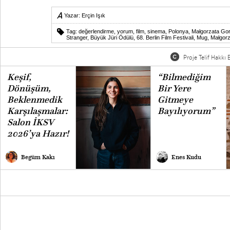
Yazar:
Erçin Işık
Tag:
değerlendirme
,
yorum
,
film
,
sinema
,
Polonya
,
Małgorzata Gor
Stranger
,
Büyük Jüri Ödülü
,
68. Berlin Film Festivali
,
Mug
,
Małgor
Proje Telif Hakkı B
Keşif,
“Bilmediğim
Dönüşüm,
Bir Yere
Beklenmedik
Gitmeye
Karşılaşmalar:
Bayılıyorum”
Salon İKSV
2026’ya Hazır!
Begüm Kakı
Enes Kudu