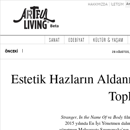
HAKKIMIZDA
İLETİŞİM
SANAT
EDEBİYAT
KÜLTÜR & YAŞAM
ÖNCEKİ
28 AĞUSTOS, 
Estetik Hazların Aldan
Top
Stranger
In the Name Of
Body
,
ve
film
2015 yılında En İyi Yönetmen dalı
yönetmen Małgorzata Szumowska’nın 