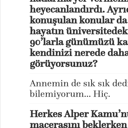
heyecanlandırdı. Ayrı
konuşulan konular da 
hayatın üniversitedek
90’larla günümüzü kar
kendinizi nerede dah
görüyorsunuz?
Annemin de sık sık dedi
bilemiyorum… Hiç.
Herkes Alper Kamu’nu
macerasını beklerken s