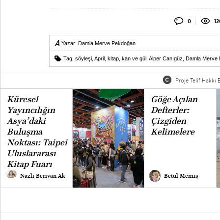
0
12
Yazar:
Damla Merve Pekdoğan
Tag:
söyleşi
,
April
,
kitap
,
kan ve gül
,
Alper Canıgüz
,
Damla Merve
Proje Telif Hakkı B
Küresel
Göğe Açılan
Yayıncılığın
Defterler:
Asya’daki
Çizgiden
Buluşma
Kelimelere
Noktası: Taipei
Uluslararası
Kitap Fuarı
Nazlı Berivan Ak
Betül Memiş