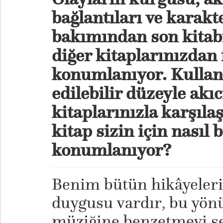
bağlantıları ve karakte
bakımından son kitabı
diğer kitaplarınızdan 
konumlanıyor. Kulland
edilebilir düzeyle akı
kitaplarınızla karşıla
kitap sizin için nasıl 
konumlanıyor?
Benim bütün hikâyeler
duygusu vardır, bu yön
müziğine benzetmeyi s