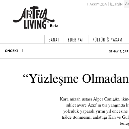
HAKKIMIZDA
İLETİŞİM
SANAT
EDEBİYAT
KÜLTÜR & YAŞAM
ÖNCEKİ
31 MAYIS, ÇAR
“Yüzleşme Olmadan 
Kara mizah ustası Alper Canıgüz, ikinc
sıklet avare Aziz’in bir yangında
yolculuk yaparak yirmi yıl öncesine 
hâlde dönmesini anlattığı Kan ve Gül
buluş