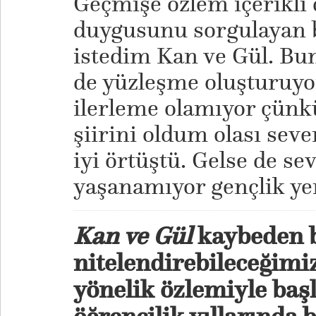
Geçmişe özlem içerikli
duygusunu sorgulayan 
istedim Kan ve Gül. Bun
de yüzleşme oluşturuy
ilerleme olamıyor çünkü
şiirini oldum olası seve
iyi örtüştü. Gelse de sev
yaşanamıyor gençlik ye
Kan ve Gül
kaybeden b
nitelendirebileceğimi
yönelik özlemiyle başl
öğrencilik yıllarında