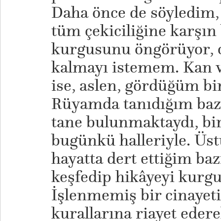
Daha önce de söyledim,
tüm çekiciliğine karşın 
kurgusunu öngörüyor, o 
kalmayı istemem. Kan v
ise, aslen, gördüğüm bir
Rüyamda tanıdığım bazı
tane bulunmaktaydı, bir
bugünkü halleriyle. Üs
hayatta dert ettiğim bazı
keşfedip hikâyeyi kurgu
İşlenmemiş bir cinayeti
kurallarına riayet eder