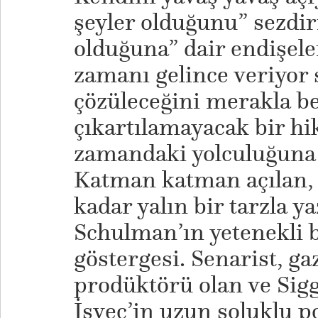
şeyler olduğunu” sezdiri
olduğuna” dair endişele
zamanı gelince veriyor 
çözüleceğini merakla b
çıkartılamayacak bir hi
zamandaki yolculuğuna
Katman katman açılan, 
kadar yalın bir tarzla y
Schulman’ın yetenekli 
göstergesi. Senarist, ga
prodüktörü olan ve Sigg
İsveç’in uzun soluklu p