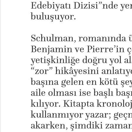
Edebiyatı Dizisi”nde ye
buluşuyor.
Schulman, romanında üç
Benjamin ve Pierre’in 
yetişkinliğe doğru yol a
“zor” hikâyesini anlatı
başına gelen en kötü şe
aile olması ise başlı ba
kılıyor. Kitapta kronoloj
kullanmıyor yazar; geçm
akarken, şimdiki zaman