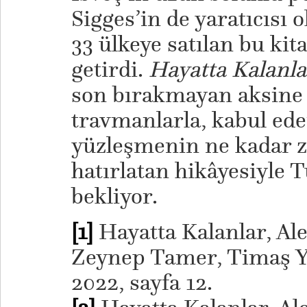
Sigges’in de yaratıcısı 
33 ülkeye satılan bu ki
getirdi.
Hayatta Kalanla
son bırakmayan aksine
travmanlarla, kabul ed
yüzleşmenin ne kadar zo
hatırlatan hikâyesiyle
bekliyor.
[1]
Hayatta Kalanlar, Al
Zeynep Tamer, Timaş Ya
2022, sayfa 12.