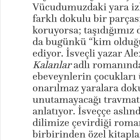
Vücudumuzdaki yara izl
farklı dokulu bir parças
koruyorsa; taşıdığımız
da bugünkü “kim olduğu
ediyor. İsveçli yazar A
Kalanlar
adlı romanınd
ebeveynlerin çocukları 
onarılmaz yaralara do
unutamayacağı travmatik
anlatıyor. İsveççe aslı
dilimize çevirdiği roma
birbirinden özel kitap