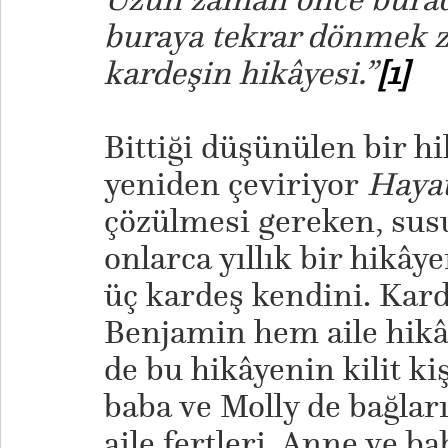
buraya tekrar dönmek z
kardeşin hikâyesi.”
[1]
Bittiği düşünülen bir hi
yeniden çeviriyor
Hayat
çözülmesi gereken, sus
onlarca yıllık bir hikâ
üç kardeş kendini. Kard
Benjamin hem aile hikâ
de bu hikâyenin kilit kiş
baba ve Molly de bağlar
aile fertleri. Anne ve ba