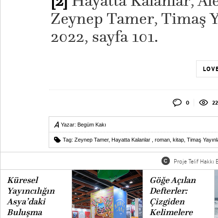
[2]
Hayatta Kalanlar, Al
Zeynep Tamer, Timaş Ya
2022, sayfa 101.
LOVE
0
22
Yazar:
Begüm Kakı
Tag:
Zeynep Tamer
,
Hayatta Kalanlar
,
roman
,
kitap
,
Timaş Yayınl
Proje Telif Hakkı B
Küresel
Göğe Açılan
Yayıncılığın
Defterler:
Asya’daki
Çizgiden
Buluşma
Kelimelere