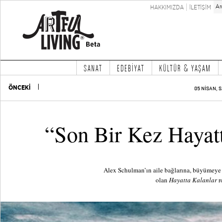
HAKKIMIZDA
İLETİŞİM
SANAT
EDEBİYAT
KÜLTÜR & YAŞAM
ÖNCEKİ
05 NİSAN, S
“Son Bir Kez Hayat
Alex Schulman’ın aile bağlarına, büyümeye 
olan
Hayatta Kalanlar
r