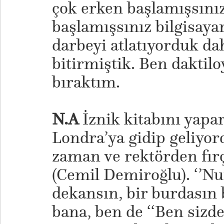
çok erken başlamışsınız
başlamışsınız bilgisaya
darbeyi atlatıyorduk da
bitirmiştik. Ben daktil
bıraktım.
N.A
İznik kitabını yap
Londra’ya gidip geliyo
zaman ve rektörden fı
(Cemil Demiroğlu). ‘’N
dekansın, bir burdasın 
bana, ben de ‘‘Ben sizd