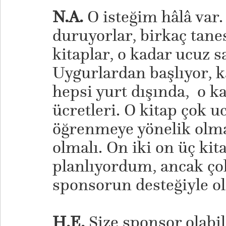
N.A.
O isteğim hâlâ var.
duruyorlar, birkaç tanes
kitaplar, o kadar ucuz s
Uygurlardan başlıyor, 
hepsi yurt dışında, o kad
ücretleri. O kitap çok 
öğrenmeye yönelik olmal
olmalı. On iki on üç ki
planlıyordum, ancak ço
sponsorun desteğiyle ola
H.E.
Size sponsor olabi