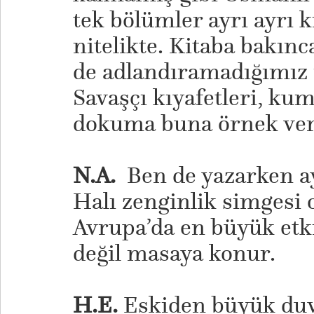
tek bölümler ayrı ayrı k
nitelikte. Kitaba bakın
de adlandıramadığımız 
Savaşçı kıyafetleri, kuma
dokuma buna örnek veri
N.A.
Ben de yazarken ayn
Halı zenginlik simgesi 
Avrupa’da en büyük etki
değil masaya konur.
H.E.
Eskiden büyük duva