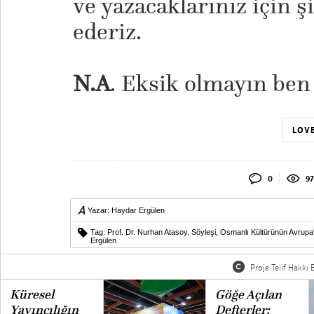
ve yazacaklarınız için 
ederiz.
N.A
. Eksik olmayın ben
LOVE
0
97
Yazar:
Haydar Ergülen
Tag:
Prof. Dr. Nurhan Atasoy
,
Söyleşi
,
Osmanlı Kültürünün Avrupa
Ergülen
Proje Telif Hakkı B
Küresel
Göğe Açılan
Yayıncılığın
Defterler: