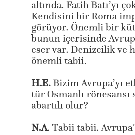
altında. Fatih Batı’yı ç
Kendisini bir Roma imp
görüyor. Önemli bir kü
bunun içerisinde Avrupa
eser var. Denizcilik ve h
önemli tabii.
H.E.
Bizim Avrupa’yı et
tür Osmanlı rönesansı s
abartılı olur?
N.A
. Tabii tabii. Avrupa