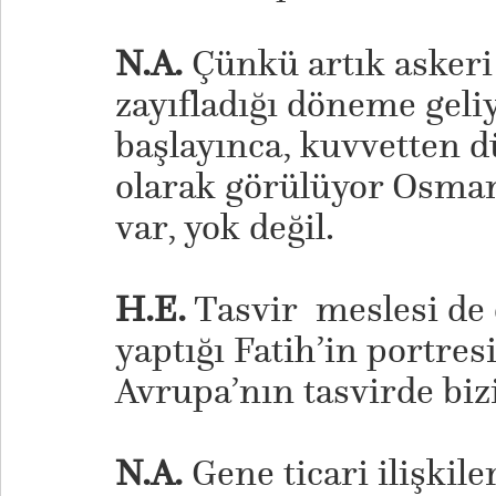
N.A.
Çünkü artık asker
zayıfladığı döneme geli
başlayınca, kuvvetten 
olarak görülüyor Osmanl
var, yok değil.
H.E.
Tasvir meslesi de ç
yaptığı Fatih’in portres
Avrupa’nın tasvirde biz
N.A.
Gene ticari ilişkil