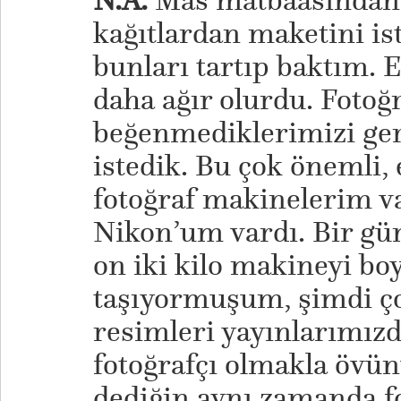
N.A.
Mas matbaasından r
kağıtlardan maketini ist
bunları tartıp baktım. E
daha ağır olurdu. Fotoğ
beğenmediklerimizi geri
istedik. Bu çok önemli,
fotoğraf makinelerim va
Nikon’um vardı. Bir gü
on iki kilo makineyi b
taşıyormuşum, şimdi ço
resimleri yayınlarımızda
fotoğrafçı olmakla övün
dediğin aynı zamanda f