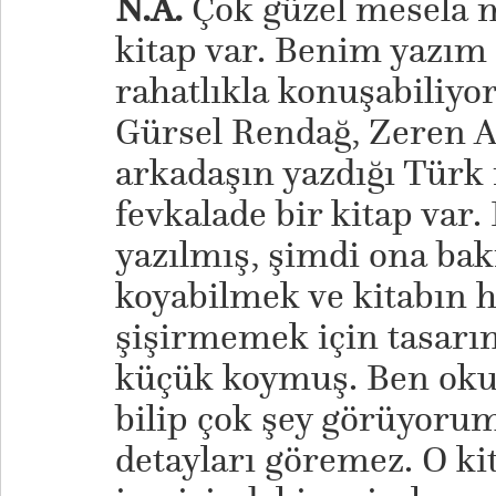
N.A.
Çok güzel mesela mi
kitap var. Benim yazım 
rahatlıkla konuşabiliyo
Gürsel Rendağ, Zeren Ak
arkadaşın yazdığı Türk 
fevkalade bir kitap var
yazılmış, şimdi ona bak
koyabilmek ve kitabın 
şişirmemek için tasarı
küçük koymuş. Ben oku
bilip çok şey görüyoru
detayları göremez. O ki