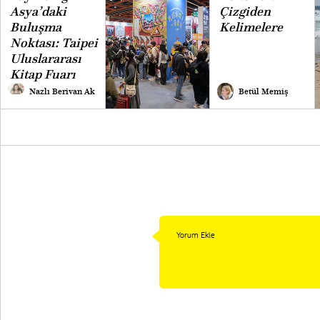
Asya’daki
Çizgiden
Buluşma
Kelimelere
Noktası: Taipei
Uluslararası
Kitap Fuarı
Nazlı Berivan Ak
Betül Memiş