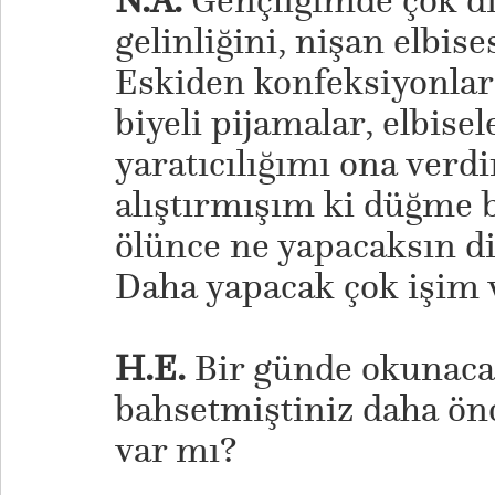
N.A.
Gençliğimde çok di
gelinliğini, nişan elbis
Eskiden konfeksiyonlar
biyeli pijamalar, elbise
yaratıcılığımı ona verd
alıştırmışım ki düğme 
ölünce ne yapacaksın 
Daha yapacak çok işim 
H.E.
Bir günde okunaca
bahsetmiştiniz daha önc
var mı?