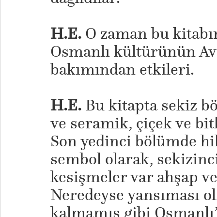
H.E.
O zaman bu kitabın
Osmanlı kültürünün Av
bakımından etkileri.
H.E.
Bu kitapta sekiz b
ve seramik, çiçek ve bitk
Son yedinci bölümde hi
sembol olarak, sekizin
kesişmeler var ahşap ve
Neredeyse yansıması ol
kalmamış gibi Osmanlı’n