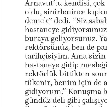
Arnavut’tu kendisi, çok 
oldu, sinirlenince kıpkı
demek’’ dedi. ‘‘Siz saba
hastaneye gidiyorsunuz,
buraya geliyorsunuz. Ya
rektörsünüz, ben de par
tarihçisiyim. Ama sizin
hastaneye gidip mesleği
rektörlük bittikten son
tükenir, benim için de a
gidiyorum.’‘ Konuşma bu
gündüz deli gibi çalışı