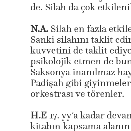
de. Silah da çok etkilen
N.A.
Silah en fazla etkil
Sanki silahını taklit edi
kuvvetini de taklit edi
psikolojik etmen de bun
Saksonya inanılmaz hayr
Padişah gibi giyinmeler
orkestrası ve törenler.
H.E
17. yy’a kadar deva
kitabın kapsama alanın