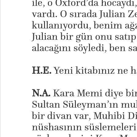
ile, o Oxford’da hocaydı
vardı. O sırada Julian Z
kullanıyordu, benim ağz
Julian bir gün onu satıp
alacağını söyledi, ben s
H.E.
Yeni kitabınız ne 
N.A.
Kara Memi diye bir
Sultan Süleyman’ın muhi
bir divan var, Muhibi D
nüshasının süslemeleri