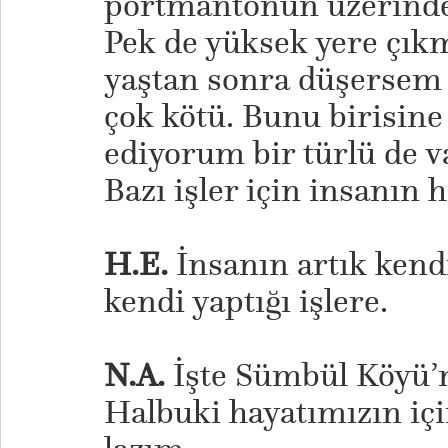
portmantonun üzerinde,
Pek de yüksek yere çı
yaştan sonra düşersem d
çok kötü. Bunu birisine
ediyorum bir türlü de 
Bazı işler için insanın 
H.E.
İnsanın artık kend
kendi yaptığı işlere.
N.A.
İşte Sümbül Köyü’n
Halbuki hayatımızın iç