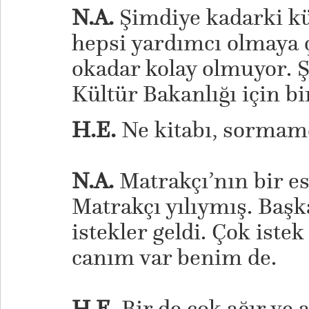
N.A.
Şimdiye kadarki kü
hepsi yardımcı olmaya ça
okadar kolay olmuyor. Ş
Kültür Bakanlığı için bi
H.E.
Ne kitabı, sormamd
N.A.
Matrakçı’nın bir e
Matrakçı yılıymış. Baş
istekler geldi. Çok iste
canım var benim de.
H.E.
Bir de çok ağır ve 