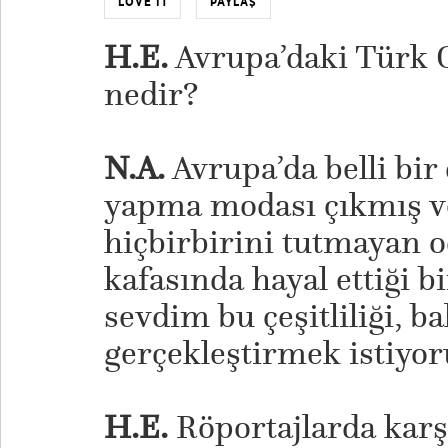
LOVE IT
PAYLAŞ
H.E.
Avrupa’daki Türk O
nedir?
N.A.
Avrupa’da belli bi
yapma modası çıkmış v
hiçbirbirini tutmayan o
kafasında hayal ettiği b
sevdim bu çeşitliliği, b
gerçekleştirmek istiyo
H.E.
Röportajlarda karşı