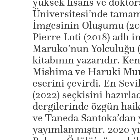
yüksek lisans ve doktor
Üniversitesi’nde tamam
İmgesinin Oluşumu (201
Pierre Loti (2018) adlı i
Maruko’nun Yolculuğu (
kitabının yazarıdır. Ke
Mishima ve Haruki Mur
eserini çevirdi. En Sevi
(2022) seçkisini hazırla
dergilerinde özgün haik
ve Taneda Santoka’dan y
yayımlanmıştır. 2020 yı