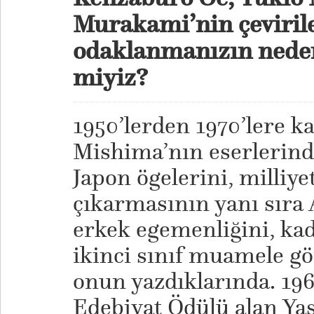
Murakami’nin çeviril
odaklanmanızın neden
miyiz?
1950’lerden 1970’lere k
Mishima’nın eserlerind
Japon ögelerini, milliyet
çıkarmasının yanı sıra
erkek egemenliğini, ka
ikinci sınıf muamele g
onun yazdıklarında. 196
Edebiyat Ödülü alan Ya