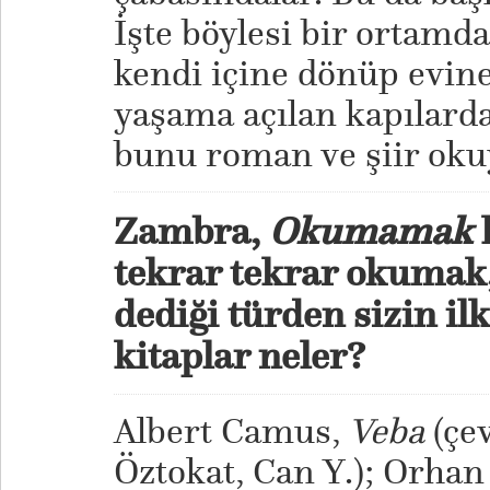
İşte böylesi bir ortam
kendi içine dönüp evin
yaşama açılan kapılard
bunu roman ve şiir oku
Zambra,
Okumamak
k
tekrar tekrar okumak,
dediği türden sizin i
kitaplar neler?
Albert Camus,
Veba
(çev
Öztokat, Can Y.); Orha