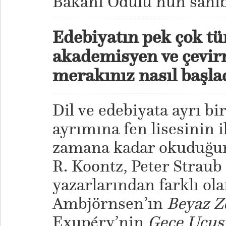
Bakanı Ödülü’nün sahib
Edebiyatın pek çok tü
akademisyen ve çevir
merakınız nasıl başla
Dil ve edebiyata ayrı b
ayrımına fen lisesinin i
zamana kadar okuduğu
R. Koontz, Peter Straub 
yazarlarından farklı ol
Ambjörnsen’ın
Beyaz Z
Exupéry’nin
Gece Uçuş