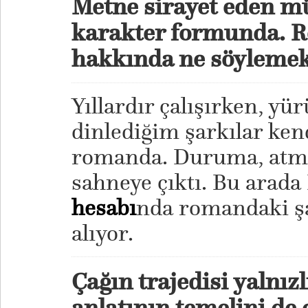
Metne sirayet eden m
karakter formunda. 
hakkında ne söylemek 
Yıllardır çalışırken, y
dinlediğim şarkılar ken
romanda. Duruma, atmo
sahneye çıktı. Bu arada
hesabı
nda romandaki şar
alıyor.
Çağın trajedisi yalnızl
anlatının temelini de 