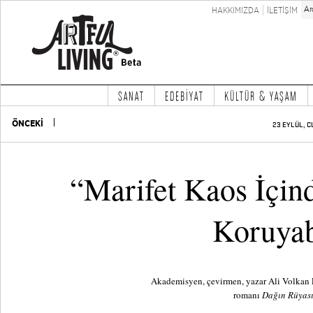
HAKKIMIZDA
İLETİŞİM
SANAT
EDEBİYAT
KÜLTÜR & YAŞAM
ÖNCEKİ
23 EYLÜL, C
“Marifet Kaos İçin
Koruya
Akademisyen, çevirmen, yazar Ali Volkan Er
romanı
Dağın Rüyas