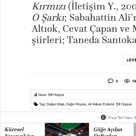
Kırmızı
(İletişim Y., 20
O Şarkı
; Sabahattin Ali
Altıok, Cevat Çapan ve
şiirleri; Taneda Santok
LOVE
0
58
Yazar:
Elif Hopyar
Tag:
Doğan Kitap
,
Dağın Rüyası
,
Ali Volkan Erdemir
,
Elif Hopyar
Proje Telif Hakkı B
Küresel
Göğe Açılan