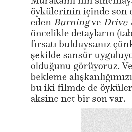
Murakami’nin sinemay
öykülerinin içinde son
eden
Burning
ve
Drive 
öncelikle detayların (tab
fırsatı bulduysanız çü
şekilde sansür uyguluyor
olduğunu görüyoruz. Ve 
bekleme alışkanlığımızı
bu iki filmde de öyküle
aksine net bir son var.