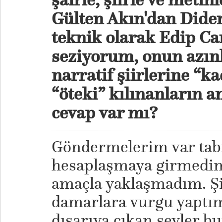
Gülten Akın'dan Dide
teknik olarak Edip Ca
seziyorum, onun azınlı
narratif şiirlerine “k
“öteki” kılınanların anl
cevap var mı?
Göndermelerim var tabi
hesaplaşmaya girmedim.
amaçla yaklaşmadım. Şi
damarlara vurgu yaptım
dışarıya çıkan şeyler b