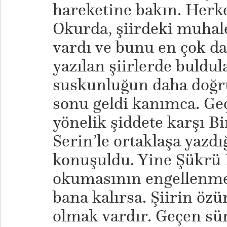
hareketine bakın. Herkes
Okurda, şiirdeki muhale
vardı ve bunu en çok 
yazılan şiirlerde buldul
suskunluğun daha doğr
sonu geldi kanımca. Ge
yönelik şiddete karşı B
Serin’le ortaklaşa yazdığ
konuşuldu. Yine Şükrü E
okumasının engellenmes
bana kalırsa. Şiirin öz
olmak vardır. Geçen sü