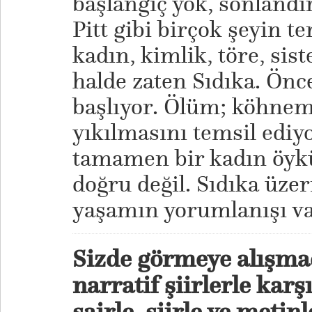
başlangıç yok, sonlandı
Pitt gibi birçok şeyin te
kadın, kimlik, töre, sist
halde zaten Sıdıka. Ön
başlıyor. Ölüm; köhnem
yıkılmasını temsil ediy
tamamen bir kadın öyk
doğru değil. Sıdıka üz
yaşamın yorumlanışı va
Sizde görmeye alışma
narratif şiirlerle karş
şairle, şiirle ve meti