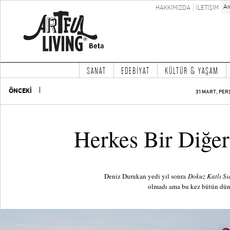
HAKKIMIZDA
İLETİŞİM
SANAT
EDEBİYAT
KÜLTÜR & YAŞAM
ÖNCEKİ
31 MART, PER
Herkes Bir Diğe
Deniz Durukan yedi yıl sonra
Dokuz Katlı Sı
olmadı ama bu kez bütün düny