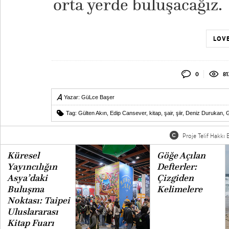
orta yerde buluşacağız.
LOVE
0
81
Yazar:
GüLce Başer
Tag:
Gülten Akın
,
Edip Cansever
,
kitap
,
şair
,
şiir
,
Deniz Durukan
,
G
Proje Telif Hakkı B
Küresel
Göğe Açılan
Yayıncılığın
Defterler:
Asya’daki
Çizgiden
Buluşma
Kelimelere
Noktası: Taipei
Uluslararası
Kitap Fuarı