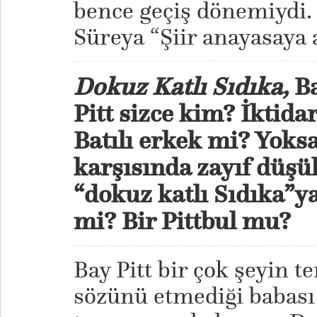
bence geçiş dönemiydi.
Süreya “Şiir anayasaya a
Dokuz Katlı Sıdıka,
Ba
Pitt sizce kim? İktida
Batılı erkek mi? Yoks
karşısında zayıf düşü
“dokuz katlı Sıdıka”y
mi? Bir Pittbul mu?
Bay Pitt bir çok şeyin te
sözünü etmediği babası d