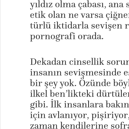
yıldız olma çabası, ana
etik olan ne varsa çiğne
türlü iktidarla sevişen 
pornografi orada.
Dekadan cinsellik sorun
insanın sevişmesinde e
bir şey yok. Özünde böyl
ilkel ben’likteki dürtü
gibi. İlk insanlara bak
için avlanıyor, pişiriyor,
zaman kendilerine sofr