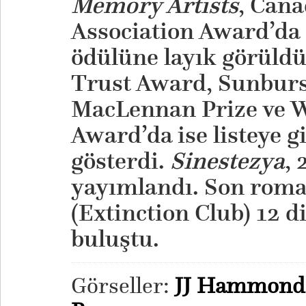
Memory Artists
, Can
Association Award’da
ödülüne layık görüldü
Trust Award, Sunbur
MacLennan Prize ve 
Award’da ise listeye 
gösterdi.
Sinestezya
, 
yayımlandı. Son rom
(Extinction Club) 12 d
buluştu.
Görseller:
JJ Hammond