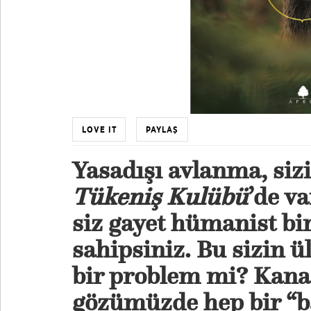
LOVE IT
PAYLAŞ
Yasadışı avlanma, sizi
Tükeniş Kulübü
’de v
siz gayet hümanist bir
sahipsiniz. Bu sizin 
bir problem mi? Kana
gözümüzde hep bir “b