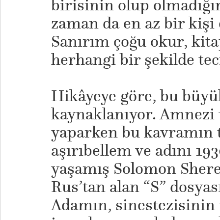
birisinin olup olmadığ
zaman da en az bir kişi 
Sanırım çoğu okur, kitap
herhangi bir şekilde te
​Hikâyeye göre, bu büyü
kaynaklanıyor. Amnezi 
yaparken bu kavramın t
aşırıbellem ve adını 193
yaşamış Solomon Shere
Rus’tan alan “S” dosyası
Adamın, sinestezisinin t