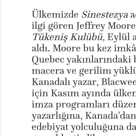
Ülkemizde
Sinestezya
a
ilgi gören Jeffrey Moor
Tükeniş Kulübü
, Eylül 
aldı. Moore bu kez imkâ
Quebec yakınlarındaki 
macera ve gerilim yüklü 
Kanadalı yazar, Blacweek
için Kasım ayında ülkem
imza programları düzen
yazarlığına, Kanada’da
edebiyat yolculuğuna dai