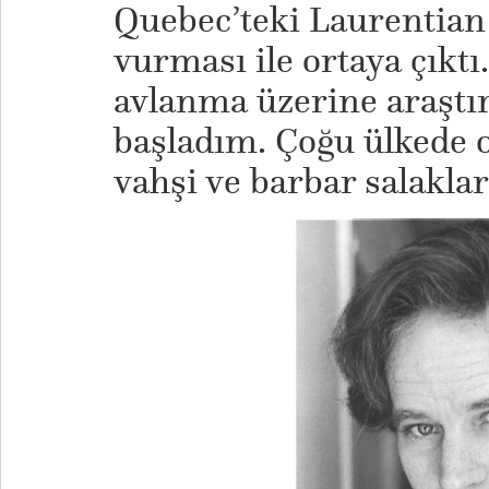
Quebec’teki Laurentian
vurması ile ortaya çıkt
avlanma üzerine araşt
başladım. Çoğu ülkede 
vahşi ve barbar salakla