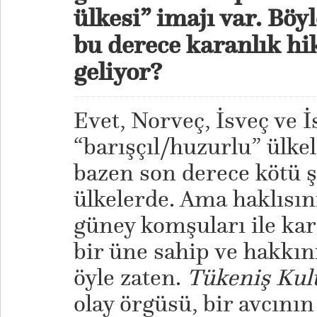
ülkesi” imajı var. Böy
bu derece karanlık hik
geliyor?
Evet, Norveç, İsveç ve İ
“barışçıl/huzurlu” ülkel
bazen son derece kötü ş
ülkelerde. Ama haklısını
güney komşuları ile karş
bir üne sahip ve hakkın
öyle zaten.
Tükeniş Kul
olay örgüsü, bir avcını