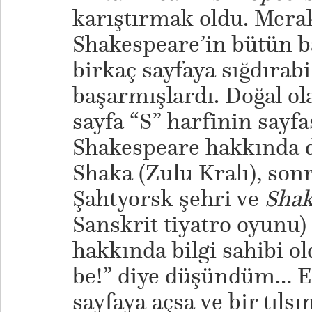
karıştırmak oldu. Merak
Shakespeare’in bütün ba
birkaç sayfaya sığdırabi
başarmışlardı. Doğal ol
sayfa “S” harfinin sayfa
Shakespeare hakkında d
Shaka (Zulu Kralı), son
Şahtyorsk şehri ve
Shak
Sanskrit tiyatro oyunu) 
hakkında bilgi sahibi o
be!” diye düşündüm… Eğ
sayfaya açsa ve bir tıls