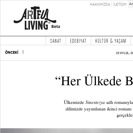
HAKKIMIZDA
İLETİŞİM
SANAT
EDEBİYAT
KÜLTÜR & YAŞAM
ÖNCEKİ
22 EYLÜL, C
“Her Ülkede B
Sinestezya
Ülkemizde
adlı romanıyla
dilimizde yayımlanan ikinci romanı
gerçekleş