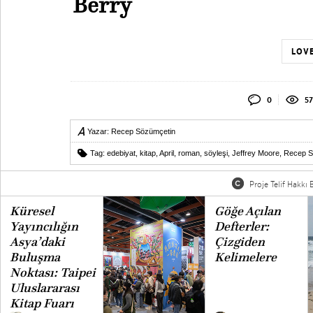
Berry
LOVE
0
57
Yazar:
Recep Sözümçetin
Tag:
edebiyat
,
kitap
,
April
,
roman
,
söyleşi
,
Jeffrey Moore
,
Recep S
Proje Telif Hakkı B
Küresel
Göğe Açılan
Yayıncılığın
Defterler:
Asya’daki
Çizgiden
Buluşma
Kelimelere
Noktası: Taipei
Uluslararası
Kitap Fuarı