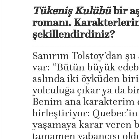
Tükeniş Kulübü
bir a
romanı. Karakterlerin
şekillendirdiniz?
Sanırım Tolstoy’dan şu 
var: “Bütün büyük edeb
aslında iki öyküden biri
yolculuğa çıkar ya da bi
Benim ana karakterim d
birleştiriyor: Quebec’i
yaşamaya karar veren b
tamamen yabancısı oldu